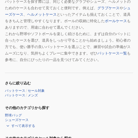
バットケースを探す際には、同じく必要なグラブやシューズ、ヘルメットの
ためのケースも合わせて見ておくと便利です。例えば、
グラブケース
や
シュ
ーズケース
、
ヘルメットケース
といったアイテムも揃えておくことで、道具
をきちんと管理しやすくなります。ボールの収納に特化した
ボールケース
も
ありますので、用途に合わせて選んでください。
これから野球やソフトボールを楽しく続けるために、まずは自分のバットに
合ったケースを選び、道具をしっかり守ることから始めましょう。初心者の
方でも、使い勝手の良いバットケースを選ぶことで、練習や試合の準備がス
ムーズになり、気持ちよくプレーに集中できます。ぜひ
バットケース一覧
も
参考に、自分にぴったりの一品を見つけてみてください。
さらに絞り込む
バットケース
/
セール対象
バットケース
/
メンズ
その他のカテゴリから探す
野球バッグ
シューズケース
すべて表示する