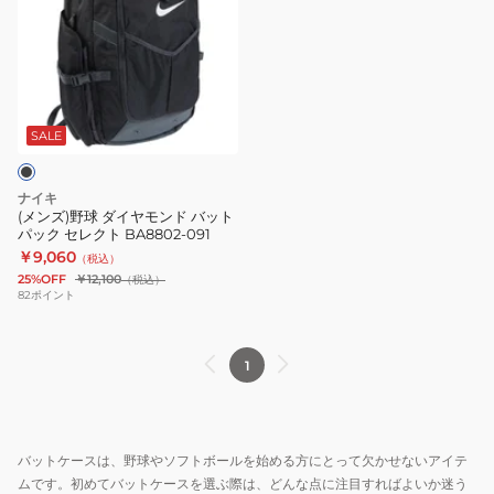
ズ)
野
球
ダ
イ
ヤ
SALE
モ
ン
ナイキ
ド
(メンズ)野球 ダイヤモンド バット
パック セレクト BA8802-091
バ
￥9,060
（税込）
ッ
25%OFF
￥12,100
（税込）
ト
82
ポイント
パ
ッ
1
ク
セ
レ
ク
バットケースは、野球やソフトボールを始める方にとって欠かせないアイテ
ト
ムです。初めてバットケースを選ぶ際は、どんな点に注目すればよいか迷う