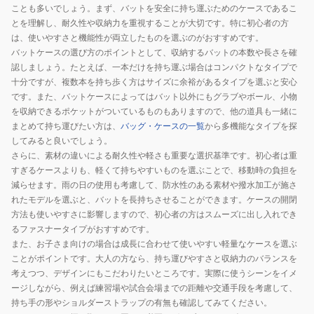
BA8802-
ことも多いでしょう。まず、バットを安全に持ち運ぶためのケースであるこ
091
とを理解し、耐久性や収納力を重視することが大切です。特に初心者の方
は、使いやすさと機能性が両立したものを選ぶのがおすすめです。
バットケースの選び方のポイントとして、収納するバットの本数や長さを確
認しましょう。たとえば、一本だけを持ち運ぶ場合はコンパクトなタイプで
十分ですが、複数本を持ち歩く方はサイズに余裕があるタイプを選ぶと安心
です。また、バットケースによってはバット以外にもグラブやボール、小物
を収納できるポケットがついているものもありますので、他の道具も一緒に
まとめて持ち運びたい方は、
バッグ・ケースの一覧
から多機能なタイプを探
してみると良いでしょう。
さらに、素材の違いによる耐久性や軽さも重要な選択基準です。初心者は重
すぎるケースよりも、軽くて持ちやすいものを選ぶことで、移動時の負担を
減らせます。雨の日の使用も考慮して、防水性のある素材や撥水加工が施さ
れたモデルを選ぶと、バットを長持ちさせることができます。ケースの開閉
方法も使いやすさに影響しますので、初心者の方はスムーズに出し入れでき
るファスナータイプがおすすめです。
また、お子さま向けの場合は成長に合わせて使いやすい軽量なケースを選ぶ
ことがポイントです。大人の方なら、持ち運びやすさと収納力のバランスを
考えつつ、デザインにもこだわりたいところです。実際に使うシーンをイメ
ージしながら、例えば練習場や試合会場までの距離や交通手段を考慮して、
持ち手の形やショルダーストラップの有無も確認してみてください。