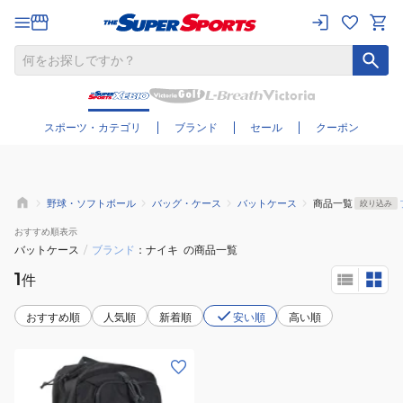
さらに絞り込む
スポーツ・カテゴリ
ブランド
セール
クーポン
野球・ソフトボール
バッグ・ケース
バットケース
商品一覧
絞り込み
おすすめ
順表示
バットケース
/
ブランド
ナイキ
の商品一覧
1
件
おすすめ順
人気順
新着順
安い順
高い順
(メ
ン