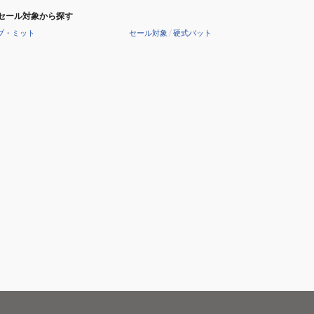
セール対象から探す
ブ・ミット
セール対象
/
硬式バット