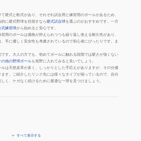
けて硬式と軟式があり、それぞれ試合用と練習用のボールがあるため、
格的に硬式野球を目指すなら
硬式試合球
を選ぶのがおすすめです。一方
軟式練習球
から始めると安心です。
練習用のボールは価格が抑えられつつも繰り返し使える耐久性があり、
は、手に優しく安全性も考慮されているので初心者にぴったりです。ま
切です。大人の方でも、初めてボールに触れる段階では硬さが強くない
その他の野球ボール
も視野に入れてみると良いでしょう。
ールは天然皮革が多く、しっかりとした手応えがありますが、その分価
ります。ご紹介したリンク先には様々なタイプが揃っているので、自分
楽しく、ケガなく続けるために最適な一球を見つけましょう。
すべて表示する