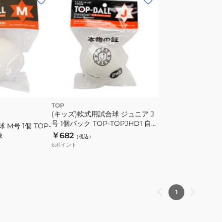
TOP
(キッズ)軟式用試合球 ジュニア J
号 1個パック TOP-TOPJHD1 自主
 M号 1個 TOP-
練
練
￥682
（税込）
6
ポイント
1