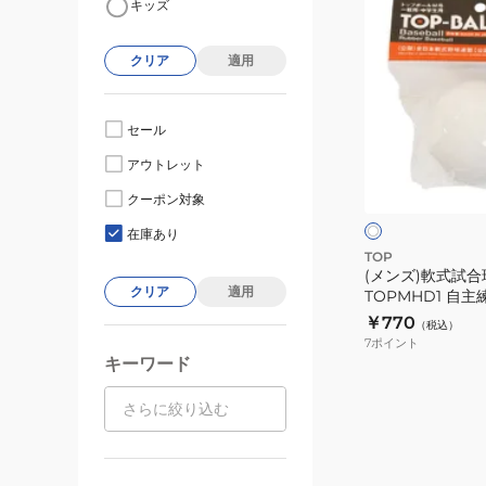
キッズ
ン
ズ)
クリア
適用
軟
式
試
セール
合
ホ
アウトレット
球
ワ
イ
M
クーポン対象
ト
号
在庫あり
1
TOP
(メンズ)軟式試合球
個
クリア
適用
TOPMHD1 自主
TOP-
￥770
（税込）
TOPMHD1
7
ポイント
自
キーワード
主
練