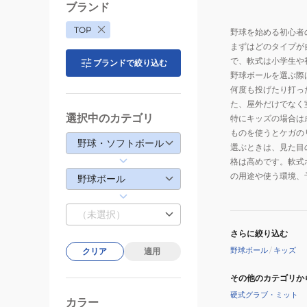
ブランド
TOP
野球を始める初心者
まずはどのタイプが
で、軟式は小学生や
ブランドで絞り込む
野球ボールを選ぶ際
何度も投げたり打っ
た、屋外だけでなく
選択中のカテゴリ
特にキッズの場合は
ものを使うとケガの
野球・ソフトボール
選ぶときは、見た目
格は高めです。軟式
の用途や使う環境、
野球ボール
（未選択）
さらに絞り込む
野球ボール
/
キッズ
クリア
適用
その他のカテゴリか
硬式グラブ・ミット
カラー