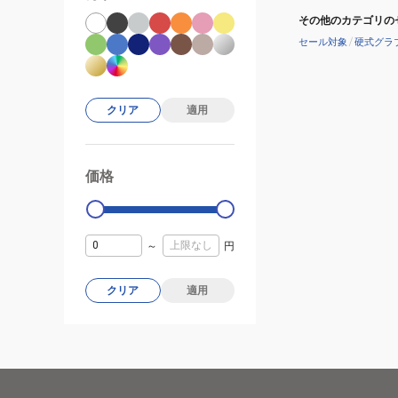
その他のカテゴリの
セール対象
/
硬式グラ
クリア
適用
価格
99000
0
～
円
クリア
適用