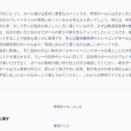
の方にとって、ボール選びは意外に重要なポイントです。野球ボールには大きく分
自分のプレースタイルや環境に合っているかを考えると良いでしょう。例えば、本
初心者、そして手への負担を軽くしたい方に適しているので、まずは
軟式試合球
や
は、自分の使い方に合わせてボールの硬さや耐久性もチェックしたいところです。
たりすることで技術を磨くのに最適です。例えば
硬式練習球
や
トレーニングボール
室内練習用のボールもあり、環境に合わせて選べるのも嬉しいポイントです。
成長に配慮し、手に負担が少ない軟式ボールやトレーニングボールを選ぶことが大
リスクを減らせます。プレーの目的やレベルに応じて、試合用のボールだけでなく
の違いだけでなく、ボールの素材や縫い目の仕上げ方も確認してください。硬式ボ
ボールはゴム素材が中心で、柔らかく投げやすい反面、耐久性はやや劣る場合もあ
予算に合ったボールをゆっくり選んでみてください。これからの野球ライフをより
野球ボール
/
メンズ
ら探す
硬式バット