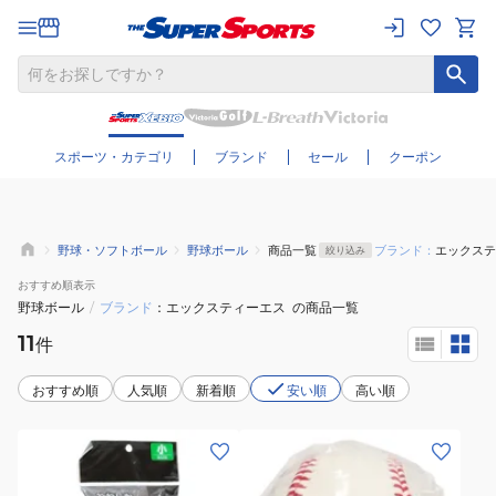
さらに絞り込む
スポーツ・カテゴリ
ブランド
セール
クーポン
野球・ソフトボール
野球ボール
商品一覧
ブランド：
エックステ
絞り込み
おすすめ
順表示
野球ボール
/
ブランド
エックスティーエス
の商品一覧
11
件
おすすめ順
人気順
新着順
安い順
高い順
(メ
(メ
ン
ン