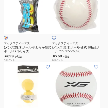
ズ)
ズ)
野
野
球
球
ボ
ボ
ホ
ー
ー
ワ
ル
ル
イ
ト
や
硬
わ
式
エックスティーエス
エックスティーエス
ら
B
(メンズ)野球 ボール やわらか硬式
(メンズ)野球 ボール 硬式 B級品ボ
ボールD 小サイズ
ール 727G2ZK6396
か
級
727NN3ZK0096 YExRD
￥699
￥768
（税込）
（税込）
硬
品
6
ポイント
6
ポイント
式
ボ
(キ
(メ
ボ
ー
ッ
ン
ー
ル
ズ)
ズ)
ル
727G2ZK6396
軟
硬
D
式
式
小
用
用
ホ
ホ
サ
練
練
ワ
イ
習
習
イ