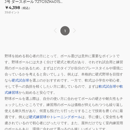
ル
J号 ダースボール 727G9ZK4015
ボ
ジュニア
￥4,398
727G9ZK4014
（税込）
ー
39
ポイント
ル
J
号
1
ダ
ー
ス
野球を始める初心者の方にとって、ボール選びは意外に重要なポイントで
ボ
す。野球ボールには大きく分けて硬式と軟式があり、それぞれ試合用と練習
ー
用のボールがあるため、まずはどのタイプが自分のプレースタイルや環境に
ル
合っているかを考えると良いでしょう。例えば、本格的に硬式野球を目指す
727G9ZK4015
なら
硬式試合球
を選ぶのがおすすめです。一方で、軟式は小学生や初心者、
ジ
そして手への負担を軽くしたい方に適しているので、まずは
軟式試合球
や
軟
式練習球
から始めると安心です。
ュ
野球ボールを選ぶ際は、自分の使い方に合わせてボールの硬さや耐久性もチ
ニ
ェックしたいところです。練習用のボールは価格が抑えられつつも繰り返し
ア
使える耐久性があり、何度も投げたり打ったりすることで技術を磨くのに最
適です。例えば
硬式練習球
や
トレーニングボール
は、手に優しく安全性も考
慮されているので初心者にぴったりです。また、屋外だけでなく室内練習用
のボールもあり、環境に合わせて選べるのも嬉しいポイントです。