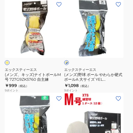
ル
ル
(メ
(メ
A
D
ン
ン
大
小
ズ、
ズ)
727G7ZK6809
727G7ZK6810
キ
野
自
自
ッ
球
主
主
ズ)
ボ
イ
練
練
ナ
ー
エ
イ
ル
ロ
ー
ト
や
×
ボ
わ
ブ
エックスティーエス
エックスティーエス
ー
ら
ル
(メンズ、キッズ)ナイトボールM
(メンズ)野球 ボール やわらか硬式
ー
号 727G9ZK5760 自主練
ボールA 大サイズ YEL
ル
か
727NN3ZK0093
￥999
￥1,098
（税込）
（税込）
M
硬
9
ポイント
9
ポイント
号
式
(メ
(メ
727G9ZK5760
ボ
ン
ン
自
ー
ズ)
ズ、
主
ル
野
キ
練
A
球
ッ
大
ボ
ズ)