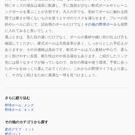
特にキッズの場合は成長に配慮し、手に負担が少ない軟式ボールやトレーニ
ングボールを選ぶことが大切です。大人の方でも、初めてボールに触れる段
階では硬さが強くないものを使うとケガのリスクを減らせます。プレーの目
的やレベルに応じて、試合用のボールだけでなく
その他の野球ボール
も視野
に入れてみると良いでしょう。
選ぶときは、見た目の違いだけでなく、ボールの素材や縫い目の仕上げ方も
確認してください。硬式ボールは天然皮革が多く、しっかりとした手応えが
ありますが、その分価格は高めです。軟式ボールはゴム素材が中心で、柔ら
かく投げやすい反面、耐久性はやや劣る場合もあります。ご紹介したリンク
先には様々なタイプが揃っているので、自分の用途や使う環境、予算に合っ
たボールをゆっくり選んでみてください。これからの野球ライフをより楽し
く、ケガなく続けるために最適な一球を見つけましょう。
さらに絞り込む
野球ボール
/
メンズ
野球ボール
/
キッズ
その他のカテゴリから探す
硬式グラブ・ミット
硬式バット