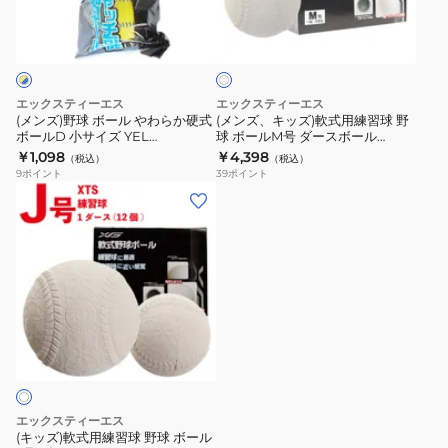
ホ
サ
ー
軟
ワ
イ
ル
式
イ
ズ
ト
や
用
YEL
わ
練
エックスティーエス
エックスティーエス
727NN3ZK0093
ら
習
(メンズ)野球 ボール やわらか硬式
(メンズ、キッズ)軟式用練習球 野
ボールD 小サイズ YEL
球 ボールM号 ダースボール
か
球
727NN3ZK0094
727G9ZK4014
￥1,098
￥4,398
（税込）
（税込）
硬
野
9
ポイント
39
ポイント
式
球
(キ
ボ
ボ
ッ
ー
ー
ズ)
ル
ル
軟
D
M
式
小
号
用
サ
ダ
練
イ
ー
習
ズ
ス
球
YEL
ボ
野
エックスティーエス
727NN3ZK0094
ー
球
(キッズ)軟式用練習球 野球 ボール