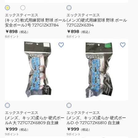
ズ
ト
球
球
727NN3ZK0096
野
野
エックスティーエス
エックスティーエス
YExRD
球
球
(キッズ) 軟式用練習球 野球 ボール
(メンズ)硬式用練習球 野球 ボール
安全ボールJ号 727G1ZK3784
727G2ZK6394
ボ
ボ
￥898
￥898
（税込）
（税込）
ー
ー
8
ポイント
8
ポイント
ル
ル
(メ
(メ
安
727G2ZK6394
ン
ン
全
ズ、
ズ、
ボ
キ
キ
ー
ッ
ッ
ル
ズ)
ズ)
ホ
J
柔
柔
ワ
号
ら
ら
イ
727G1ZK3784
ト
か
か
硬
硬
エックスティーエス
エックスティーエス
式
式
(メンズ、キッズ)柔らか 硬式ボー
(メンズ、キッズ)柔らか 硬式ボー
ルA 大 727G7ZK6809 自主練
ルD 小 727G7ZK6810 自主練
ボ
ボ
￥999
￥999
（税込）
（税込）
ー
ー
9
ポイント
9
ポイント