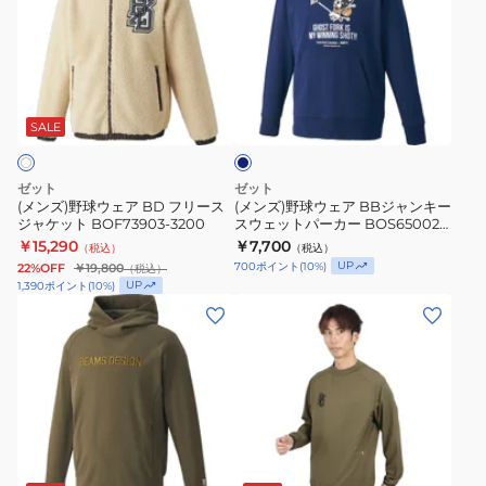
野
BOS65001-
野
ー
ー
球
2900
球
ム
BOS75004-
ウ
ウ
ス
1500
ネ
ェ
ェ
デ
イ
ア
ア
ザ
ビ
SALE
ー
BD
BB
イ
フ
ジ
ン
ゼット
ゼット
リ
ャ
BOW72603P-
(メンズ)野球ウェア BD フリース
(メンズ)野球ウェア BBジャンキー
ジャケット BOF73903-3200
スウェットパーカー BOS65002-
ー
ン
1900
2900
￥15,290
￥7,700
（税込）
（税込）
ス
キ
UP
700
ポイント
(
10
%)
22%OFF
￥19,800
（税込）
ジ
ー
UP
1,390
ポイント
(
10
%)
ャ
ス
(メ
(メ
ケ
ウ
ン
ン
ッ
ェ
ズ)
ズ)
ト
ッ
野
野
BOF73903-
ト
球
球
3200
パ
ウ
ウ
カ
ー
ェ
ェ
ー