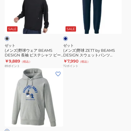
野
野
BOS75002P-
1900
パ
球
球
1500
ー
ウ
ZETT
ネ
カ
ェ
by
イ
ー
ア
BEAMS
ビ
SALE
SALE
BOS65001J-
ー
BEAMS
DESIGN
2900
DESIGN
ス
ゼット
ゼット
長
ウ
(メンズ)野球ウェア BEAMS
(メンズ)野球 ZETT by BEAMS
DESIGN 長袖 ピステシャツ ビー
DESIGN スウェットパンツ
袖
ェ
ムスデザイン BOW72603-1900
BOS75002P-2900
￥9,889
￥7,990
（税込）
（税込）
ピ
ッ
89
ポイント
72
ポイント
ス
ト
(メ
テ
パ
ン
シ
ン
ズ)
ャ
ツ
野
ツ
BOS75002P-
球
ビ
2900
ウ
ー
ェ
ム
ア
ス
BB