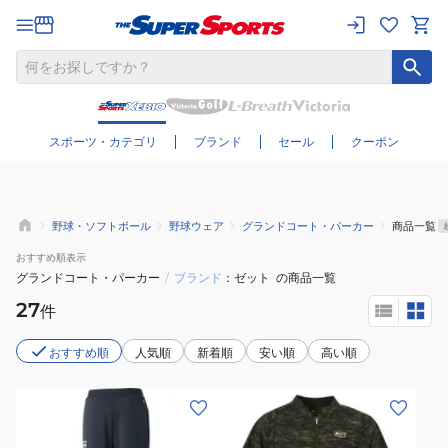
さらに絞り込む
スポーツ・カテゴリ
ブランド
セール
クーポン
野球・ソフトボール
野球ウェア
グランドコート・パーカー
商品一覧
おすすめ
順表示
グランドコート・パーカー
/
ブランド
ゼット
の商品一覧
27
件
おすすめ順
人気順
新着順
安い順
高い順
(メ
(メ
ン
ン