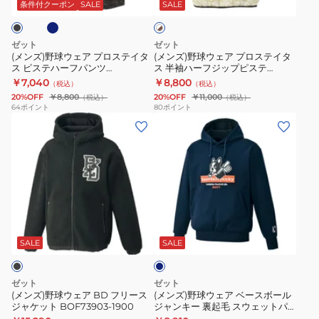
ア
ア
ツ
パ
BOS65001J-
条件付クーポン
SALE
SALE
イ
ト
プ
プ
BOT87601-
ン
1500
×
ロ
ロ
1100
ツ
ブ
ゼット
ゼット
ス
ス
ラ
BP78006HP-
(メンズ)野球ウェア プロステイタ
(メンズ)野球ウェア プロステイタ
ウ
ス ピステハーフパンツ
ス 半袖ハーフジップピステ
テ
テ
1900
ン
BOW88602HP
BOV84602-1100
￥7,040
￥8,800
（税込）
（税込）
イ
イ
20%OFF
￥8,800
20%OFF
￥11,000
（税込）
（税込）
タ
タ
64
ポイント
80
ポイント
(メ
(メ
ス
ス
ン
ン
ピ
半
ズ)
ズ)
ス
袖
野
野
テ
ハ
球
球
ハ
ー
ウ
ウ
ー
フ
ネ
ェ
ェ
フ
ジ
イ
ア
ア
パ
ッ
ビ
SALE
SALE
ー
BD
ベ
ン
プ
フ
ー
ツ
ピ
ゼット
ゼット
リ
ス
BOW88602HP
ス
(メンズ)野球ウェア BD フリース
(メンズ)野球ウェア ベースボール
ジャケット BOF73903-1900
ジャンキー 裏起毛 スウェットパ
ー
ボ
テ
ーカー BOS65001-2900