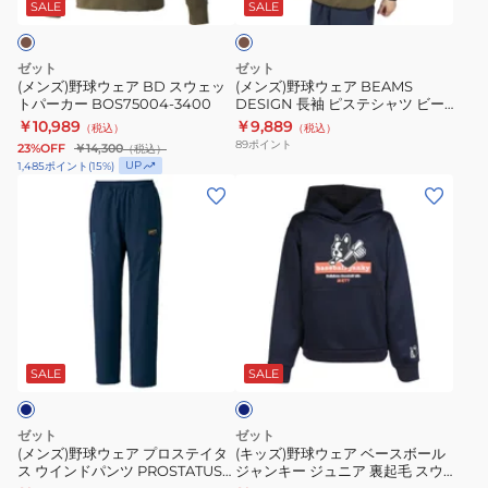
カ
ア
ア
キ
SALE
SALE
ー
BD
BEAMS
BOS65002-
ス
DESIGN
ゼット
ゼット
2900
ウ
長
(メンズ)野球ウェア BD スウェッ
(メンズ)野球ウェア BEAMS
トパーカー BOS75004-3400
DESIGN 長袖 ピステシャツ ビー
ェ
袖
ムスデザイン BOW72603-3400
￥10,989
￥9,889
（税込）
（税込）
ッ
ピ
89
ポイント
23%OFF
￥14,300
（税込）
ト
ス
UP
1,485
ポイント
(
15
%)
パ
テ
(メ
(キ
ー
シ
ン
ッ
カ
ャ
ズ)
ズ)
ー
ツ
野
野
BOS75004-
ビ
球
球
3400
ー
ウ
ウ
ネ
ム
ェ
ェ
イ
ス
ア
ア
ビ
SALE
SALE
ー
デ
プ
ベ
ザ
ロ
ー
ゼット
ゼット
イ
ス
ス
(メンズ)野球ウェア プロステイタ
(キッズ)野球ウェア ベースボール
ス ウインドパンツ PROSTATUS
ジャンキー ジュニア 裏起毛 スウ
ン
テ
ボ