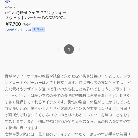
デ
ジ
ゼット
ザ
ャ
(メンズ)野球ウェア BBジャンキー
イ
スウェットパーカー BOS65002-
ン
1500
￥7,700
ン
（税込）
キ
UP
700
ポイント
(
10
%)
BOW72603-
ー
1900
ス
ウ
1
ェ
ッ
ト
野球やソフトボールの練習や試合で欠かせない防寒対策の一つとして、グラ
パ
ンドコートやパーカーはとても役立ちます。特に初心者の方にとっては、ど
ー
んな素材やデザインを選べば良いのか悩むことも多いでしょう。グランドコ
カ
ートやパーカーは寒い季節の外での長時間待機時に体温を逃がさず、動きや
ー
すさも確保してくれるアイテムです。男性の場合、体格がしっかりしている
BOS65002-
方が多いため、動きやすさとサイズ感のバランスが重要になります。肩回り
1500
が窮屈だと動きにくくなるので、ゆとりのあるシルエットを選ぶことをおす
すめします。また、袖口や裾に調節ができるものなら、風の侵入を防ぎやす
く快適に過ごせます。
女性が選ぶ際には、見た目のデザインだけでなく、冷えやすい手首や首周り