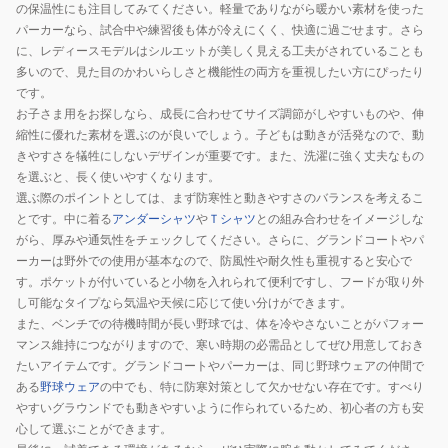
の保温性にも注目してみてください。軽量でありながら暖かい素材を使った
パーカーなら、試合中や練習後も体が冷えにくく、快適に過ごせます。さら
に、レディースモデルはシルエットが美しく見える工夫がされていることも
多いので、見た目のかわいらしさと機能性の両方を重視したい方にぴったり
です。
お子さま用をお探しなら、成長に合わせてサイズ調節がしやすいものや、伸
縮性に優れた素材を選ぶのが良いでしょう。子どもは動きが活発なので、動
きやすさを犠牲にしないデザインが重要です。また、洗濯に強く丈夫なもの
を選ぶと、長く使いやすくなります。
選ぶ際のポイントとしては、まず防寒性と動きやすさのバランスを考えるこ
とです。中に着る
アンダーシャツ
や
Ｔシャツ
との組み合わせをイメージしな
がら、厚みや通気性をチェックしてください。さらに、グランドコートやパ
ーカーは野外での使用が基本なので、防風性や耐久性も重視すると安心で
す。ポケットが付いていると小物を入れられて便利ですし、フードが取り外
し可能なタイプなら気温や天候に応じて使い分けができます。
また、ベンチでの待機時間が長い野球では、体を冷やさないことがパフォー
マンス維持につながりますので、寒い時期の必需品としてぜひ用意しておき
たいアイテムです。グランドコートやパーカーは、同じ野球ウェアの仲間で
ある
野球ウェア
の中でも、特に防寒対策として欠かせない存在です。すべり
やすいグラウンドでも動きやすいように作られているため、初心者の方も安
心して選ぶことができます。