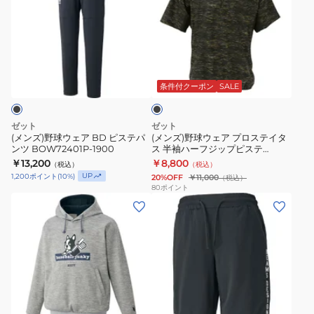
ズ)
ズ)
野
野
球
球
ウ
ウ
ブ
ェ
ェ
ラ
ア
ア
ッ
条件付クーポン
SALE
ク
BD
プ
ピ
ロ
ゼット
ゼット
ス
ス
(メンズ)野球ウェア BD ピステパ
(メンズ)野球ウェア プロステイタ
ンツ BOW72401P-1900
ス 半袖ハーフジップピステ
テ
テ
BOV84602-1900
￥13,200
￥8,800
（税込）
（税込）
パ
イ
UP
1,200
ポイント
(
10
%)
20%OFF
￥11,000
（税込）
ン
タ
80
ポイント
(メ
(メ
ツ
ス
ン
ン
BOW72401P-
半
ズ)
ズ)
1900
袖
野
野
ハ
球
球
ー
ウ
ウ
フ
ブ
ェ
ェ
ジ
ラ