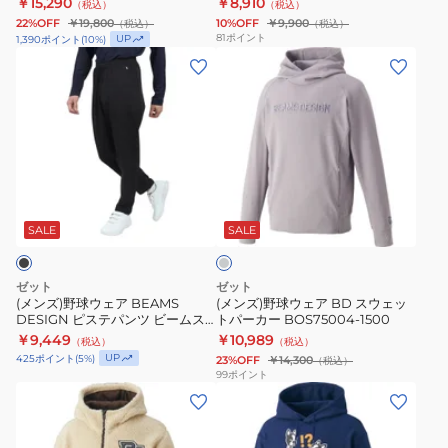
￥15,290
￥8,910
（税込）
（税込）
ス
ー
BOV84602-
22%OFF
￥19,800
10%OFF
￥9,900
（税込）
（税込）
ジ
ル
1100
81
ポイント
UP
1,390
ポイント
(
10
%)
ャ
ジ
(メ
(メ
ケ
ャ
ン
ン
ッ
ン
ズ)
ズ)
ト
キ
野
野
BOF73903-
ー
球
球
1900
裏
ウ
ウ
グ
起
ェ
ェ
レ
毛
ア
ア
ー
SALE
SALE
ス
BEAMS
BD
ウ
DESIGN
ス
ゼット
ゼット
ェ
ピ
ウ
(メンズ)野球ウェア BEAMS
(メンズ)野球ウェア BD スウェッ
DESIGN ピステパンツ ビームス
トパーカー BOS75004-1500
ッ
ス
ェ
デザイン BOW72603P-1900
￥9,449
￥10,989
（税込）
（税込）
ト
テ
ッ
UP
425
ポイント
(
5
%)
23%OFF
￥14,300
（税込）
パ
パ
ト
99
ポイント
(メ
ー
(メ
ン
パ
ン
カ
ン
ツ
ー
ズ)
ー
ズ)
ビ
カ