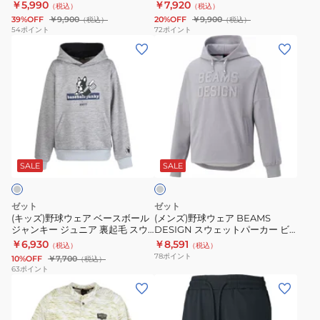
BOT77604-6800
2900
￥5,990
￥7,920
（税込）
（税込）
レ
イ
ト
39%OFF
￥9,900
20%OFF
￥9,900
（税込）
（税込）
イ
タ
パ
54
ポイント
72
ポイント
(キ
(メ
ヤ
ス
ー
ッ
ン
ー
レ
カ
ズ)
ズ)
シ
イ
ー
野
野
ャ
ヤ
BOS65001-
球
球
ツ
ー
1500
ウ
ウ
BOT77604-
シ
グ
ェ
ェ
6800
ャ
レ
ア
ア
ツ
ー
SALE
SALE
ベ
BEAMS
BOT87601-
ー
DESIGN
2900
ゼット
ゼット
ス
ス
(キッズ)野球ウェア ベースボール
(メンズ)野球ウェア BEAMS
ジャンキー ジュニア 裏起毛 スウ
DESIGN スウェットパーカー ビ
ボ
ウ
ェットパーカー BOS65001J-
ームスデザイン BOS75002-1500
￥6,930
￥8,591
（税込）
（税込）
ー
ェ
1500
78
ポイント
10%OFF
￥7,700
（税込）
ル
ッ
63
ポイント
(メ
(メ
ジ
ト
ン
ン
ャ
パ
ズ)
ズ)
ン
ー