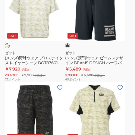
野
野
キ
カ
球
球
ー
ー
ウ
ウ
ジ
ビ
ブ
ェ
ェ
ュ
ー
ラ
ア
ア
ニ
ム
ッ
SALE
SALE
ク
プ
ビ
ア
ス
ロ
ー
裏
デ
ゼット
ゼット
ス
ム
起
ザ
(メンズ)野球ウェア プロステイタ
(メンズ)野球ウェア ビームスデザ
ス レイヤーシャツ BOT87601-
イン BEAMS DESIGN ハーフパ
テ
ス
毛
イ
1100
ンツ BP78006HP-1900
￥7,920
￥5,489
（税込）
（税込）
イ
デ
ス
ン
20%OFF
￥9,900
16%OFF
￥6,600
（税込）
（税込）
タ
ザ
ウ
BOS75002-
72
ポイント
49
ポイント
(メ
(メ
ス
イ
ェ
1500
ン
ン
レ
ン
ッ
ズ)
ズ)
イ
BEAMS
ト
野
野
ヤ
DESIGN
パ
球
球
ー
ハ
ー
ウ
ウ
シ
ー
カ
ネ
ホ
ェ
ェ
ャ
フ
ー
ワ