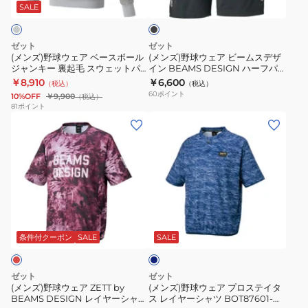
ア
ア
ッ
ッ
SALE
ク
ベ
ビ
プ
ー
ー
ピ
ゼット
ゼット
ス
ム
ス
(メンズ)野球ウェア ベースボール
(メンズ)野球ウェア ビームスデザ
ジャンキー 裏起毛 スウェットパ
イン BEAMS DESIGN ハーフパ
ボ
ス
テ
ーカー BOS65001-1500
ンツ BP78007HP-1900
￥8,910
￥6,600
（税込）
（税込）
ー
デ
BOV84602-
60
ポイント
10%OFF
￥9,900
（税込）
ル
ザ
1900
81
ポイント
(メ
(メ
ジ
イ
ン
ン
ャ
ン
ズ)
ズ)
ン
BEAMS
野
野
キ
DESIGN
球
球
ー
ハ
ウ
ウ
裏
ー
ネ
ェ
ェ
起
フ
イ
ア
ア
毛
パ
ビ
条件付クーポン
SALE
SALE
ー
ZETT
プ
ス
ン
by
ロ
ウ
ツ
ゼット
ゼット
BEAMS
ス
ェ
BP78007HP-
(メンズ)野球ウェア ZETT by
(メンズ)野球ウェア プロステイタ
BEAMS DESIGN レイヤーシャツ
ス レイヤーシャツ BOT87601-
DESIGN
テ
ッ
1900