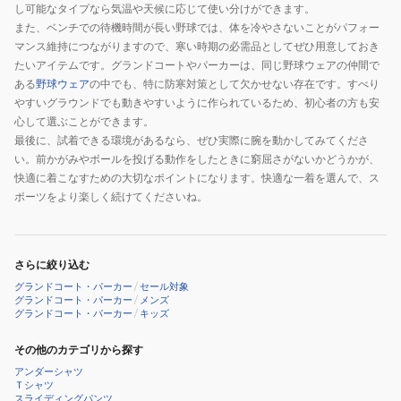
し可能なタイプなら気温や天候に応じて使い分けができます。
また、ベンチでの待機時間が長い野球では、体を冷やさないことがパフォー
マンス維持につながりますので、寒い時期の必需品としてぜひ用意しておき
たいアイテムです。グランドコートやパーカーは、同じ野球ウェアの仲間で
ある
野球ウェア
の中でも、特に防寒対策として欠かせない存在です。すべり
やすいグラウンドでも動きやすいように作られているため、初心者の方も安
心して選ぶことができます。
最後に、試着できる環境があるなら、ぜひ実際に腕を動かしてみてくださ
い。前かがみやボールを投げる動作をしたときに窮屈さがないかどうかが、
快適に着こなすための大切なポイントになります。快適な一着を選んで、ス
ポーツをより楽しく続けてくださいね。
さらに絞り込む
グランドコート・パーカー
/
セール対象
グランドコート・パーカー
/
メンズ
グランドコート・パーカー
/
キッズ
その他のカテゴリから探す
アンダーシャツ
Ｔシャツ
スライディングパンツ