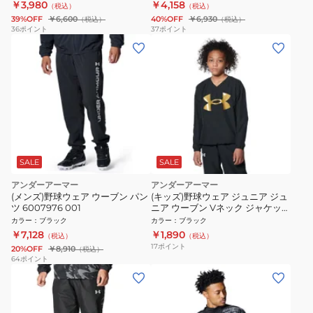
￥3,980
￥4,158
（税込）
（税込）
39%OFF
￥6,600
40%OFF
￥6,930
（税込）
（税込）
36
ポイント
37
ポイント
SALE
SALE
アンダーアーマー
アンダーアーマー
(メンズ)野球ウェア ウーブン パン
(キッズ)野球ウェア ジュニア ジュ
ツ 6007976 001
ニア ウーブン Vネック ジャケット
1368896 001
カラー
：
ブラック
カラー
：
ブラック
￥7,128
￥1,890
（税込）
（税込）
17
ポイント
20%OFF
￥8,910
（税込）
64
ポイント