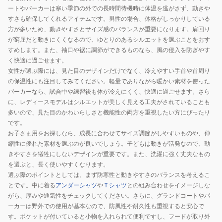
ートやパーカーは寒い季節の外での長時間待機時に体温を逃がさず、動きや
すさも確保してくれるアイテムです。男性の場合、体格がしっかりしている
方が多いため、動きやすさとサイズ感のバランスが重要になります。肩回り
が窮屈だと動きにくくなるので、ゆとりのあるシルエットを選ぶことをおす
すめします。また、袖口や裾に調節ができるものなら、風の侵入を防ぎやす
く快適に過ごせます。
女性が選ぶ際には、見た目のデザインだけでなく、冷えやすい手首や首周り
の保温性にも注目してみてください。軽量でありながら暖かい素材を使った
パーカーなら、試合中や練習後も体が冷えにくく、快適に過ごせます。さら
に、レディースモデルはシルエットが美しく見える工夫がされていることも
多いので、見た目のかわいらしさと機能性の両方を重視したい方にぴったり
です。
お子さま用をお探しなら、成長に合わせてサイズ調節がしやすいものや、伸
縮性に優れた素材を選ぶのが良いでしょう。子どもは動きが活発なので、動
きやすさを犠牲にしないデザインが重要です。また、洗濯に強く丈夫なもの
を選ぶと、長く使いやすくなります。
選ぶ際のポイントとしては、まず防寒性と動きやすさのバランスを考えるこ
とです。中に着る
アンダーシャツ
や
Ｔシャツ
との組み合わせをイメージしな
がら、厚みや通気性をチェックしてください。さらに、グランドコートやパ
ーカーは野外での使用が基本なので、防風性や耐久性も重視すると安心で
す。ポケットが付いていると小物を入れられて便利ですし、フードが取り外