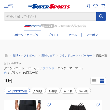
さらに絞り込む
スポーツ・カテゴリ
ブランド
セール
クーポン
野球・ソフトボール
野球ウェア
グランドコート・パーカー
商品一覧
おすすめ
順表示
グランドコート・パーカー
/
ブランド
アンダーアーマー
/
色
ブラック
の商品一覧
10
件
おすすめ順
人気順
新着順
安い順
高い順