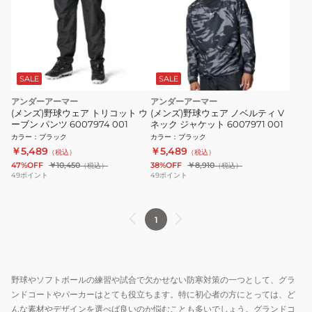
SALE
SALE
アンダーアーマー
アンダーアーマー
(メンズ)野球ウェア トリコット ウ
(メンズ)野球ウェア ノベルティ V
ーブン パンツ 6007974 001
ネック ジャケット 6007971 001
カラー
：
ブラック
カラー
：
ブラック
￥5,489
￥5,489
（税込）
（税込）
47%OFF
￥10,450
38%OFF
￥8,910
（税込）
（税込）
49
ポイント
49
ポイント
1
野球やソフトボールの練習や試合で欠かせない防寒対策の一つとして、グラ
ンドコートやパーカーはとても役立ちます。特に初心者の方にとっては、ど
んな素材やデザインを選べば良いのか悩むことも多いでしょう。グランドコ