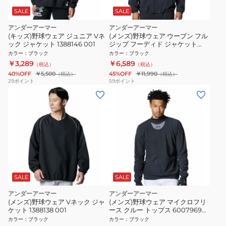
SALE
SALE
アンダーアーマー
アンダーアーマー
(キッズ)野球ウェア ジュニア Vネ
(メンズ)野球ウェア ウーブン フル
ック ジャケット 1388146 001
ジップ フーディド ジャケット
6007975 001
カラー
：
ブラック
カラー
：
ブラック
￥3,289
￥6,589
（税込）
（税込）
40%OFF
￥5,500
45%OFF
￥11,990
（税込）
（税込）
29
ポイント
59
ポイント
SALE
SALE
アンダーアーマー
アンダーアーマー
(メンズ)野球ウェア Vネック ジャ
(メンズ)野球ウェア マイクロフリ
ケット 1388138 001
ース クルー トップス 6007969
001
カラー
：
ブラック
カラー
：
ブラック