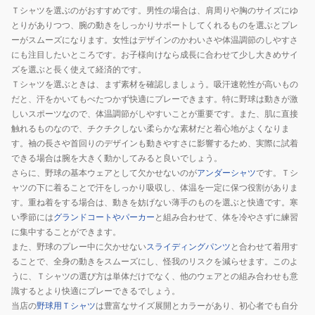
ト
Ｔシャツを選ぶのがおすすめです。男性の場合は、肩周りや胸のサイズにゆ
バ
とりがありつつ、腕の動きをしっかりサポートしてくれるものを選ぶとプレ
ン
ーがスムーズになります。女性はデザインのかわいさや体温調節のしやすさ
にも注目したいところです。お子様向けなら成長に合わせて少し大きめサイ
ク
ズを選ぶと長く使えて経済的です。
ホ
Ｔシャツを選ぶときは、まず素材を確認しましょう。吸汗速乾性が高いもの
ー
だと、汗をかいてもべたつかず快適にプレーできます。特に野球は動きが激
ク
しいスポーツなので、体温調節がしやすいことが重要です。また、肌に直接
ス
触れるものなので、チクチクしない柔らかな素材だと着心地がよくなりま
24
す。袖の長さや首回りのデザインも動きやすさに影響するため、実際に試着
栗
できる場合は腕を大きく動かしてみると良いでしょう。
さらに、野球の基本ウェアとして欠かせないのが
アンダーシャツ
です。Ｔシ
原
ャツの下に着ることで汗をしっかり吸収し、体温を一定に保つ役割がありま
陵
す。重ね着をする場合は、動きを妨げない薄手のものを選ぶと快適です。寒
矢
い季節には
グランドコートやパーカー
と組み合わせて、体を冷やさずに練習
458266103
に集中することができます。
また、野球のプレー中に欠かせない
スライディングパンツ
と合わせて着用す
ることで、全身の動きをスムーズにし、怪我のリスクを減らせます。このよ
うに、Ｔシャツの選び方は単体だけでなく、他のウェアとの組み合わせも意
識するとより快適にプレーできるでしょう。
当店の
野球用Ｔシャツ
は豊富なサイズ展開とカラーがあり、初心者でも自分