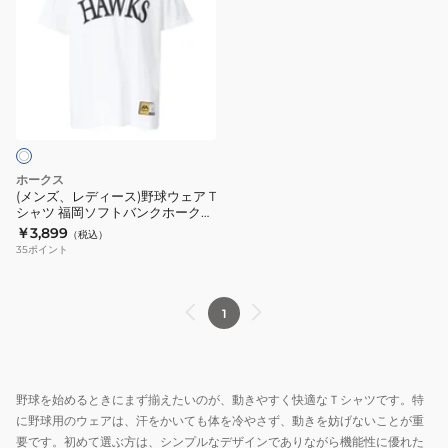
ズ、
レ
デ
ィ
ー
ス)
野
球
ホークス
ウ
(メンズ、レディース)野球ウェア T
シャツ 福岡ソフトバンクホークス
ェ
24 栗原陵矢 458266103
￥3,899
（税込）
ア
35
ポイント
T
シ
ャ
1
ツ
福
岡
野球を始めるときにまず揃えたいのが、動きやすく快適なＴシャツです。特
ソ
に野球用のウェアは、汗をかいても体を冷やさず、動きを妨げないことが重
フ
要です。初めて選ぶ方は、シンプルなデザインでありながら機能性に優れた