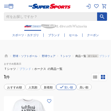
さらに絞り込む
スポーツ・カテゴリ
ブランド
セール
クーポン
野球・ソフトボール
野球ウェア
Ｔシャツ
商品一覧
ブランド
絞り込み
おすすめ
順表示
Ｔシャツ
/
ブランド
ホークス
の商品一覧
1
件
おすすめ順
人気順
新着順
安い順
高い順
(メ
ン