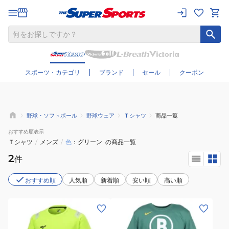
さらに絞り込む
スポーツ・カテゴリ
ブランド
セール
クーポン
野球・ソフトボール
野球ウェア
Ｔシャツ
商品一覧
おすすめ
順表示
Ｔシャツ
/
メンズ
/
色
グリーン
の商品一覧
2
件
おすすめ順
人気順
新着順
安い順
高い順