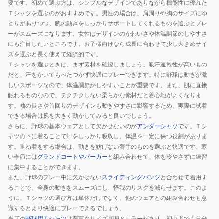
要です。初めて選ぶ方は、シンプルなデザインでありながら機能性に優れた
Ｔシャツを選ぶのがおすすめです。男性の場合は、肩周りや胸のサイズにゆ
とりがありつつ、腕の動きをしっかりサポートしてくれるものを選ぶとプレ
ーがスムーズになります。女性はデザインのかわいさや体温調節のしやすさ
にも注目したいところです。お子様向けなら成長に合わせて少し大きめサイ
ズを選ぶと長く使えて経済的です。
Ｔシャツを選ぶときは、まず素材を確認しましょう。吸汗速乾性が高いもの
だと、汗をかいてもべたつかず快適にプレーできます。特に野球は動きが激
しいスポーツなので、体温調節がしやすいことが重要です。また、肌に直接
触れるものなので、チクチクしない柔らかな素材だと着心地がよくなりま
す。袖の長さや首回りのデザインも動きやすさに影響するため、実際に試着
できる場合は腕を大きく動かしてみると良いでしょう。
さらに、野球の基本ウェアとして欠かせないのが
アンダーシャツ
です。Ｔシ
ャツの下に着ることで汗をしっかり吸収し、体温を一定に保つ役割がありま
す。重ね着をする場合は、動きを妨げない薄手のものを選ぶと快適です。寒
い季節には
グランドコートやパーカー
と組み合わせて、体を冷やさずに練習
に集中することができます。
また、野球のプレー中に欠かせない
スライディングパンツ
と合わせて着用す
ることで、全身の動きをスムーズにし、怪我のリスクを減らせます。このよ
うに、Ｔシャツの選び方は単体だけでなく、他のウェアとの組み合わせも意
識するとより快適にプレーできるでしょう。
当店の
野球用Ｔシャツ
は豊富なサイズ展開とカラーがあり、初心者でも自分