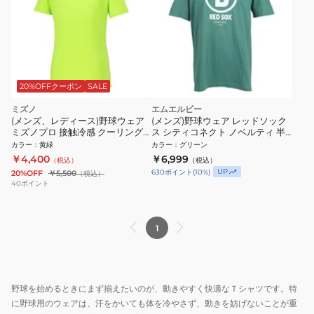
20%OFFクーポン
SALE
ミズノ
エムエルビー
(メンズ、レディース)野球ウェア
(メンズ)野球ウェア レッドソック
ミズノプロ 接触冷感 クーリングT
ス シティコネクト ノベルティ 半
シャツ 12JACT8340
袖Tシャツ N199-3CC-BQ-SCA
カラー
：
黄緑
カラー
：
グリーン
￥4,400
￥6,999
（税込）
（税込）
UP
630
ポイント
(
10
%)
20%OFF
￥5,500
（税込）
40
ポイント
1
野球を始めるときにまず揃えたいのが、動きやすく快適なＴシャツです。特
に野球用のウェアは、汗をかいても体を冷やさず、動きを妨げないことが重