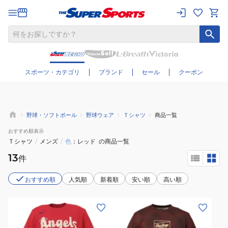
さらに絞り込む
スポーツ・カテゴリ
ブランド
セール
クーポン
野球・ソフトボール
野球ウェア
Ｔシャツ
商品一覧
おすすめ
順表示
Ｔシャツ
/
メンズ
/
色
レッド
の商品一覧
13
件
おすすめ順
人気順
新着順
安い順
高い順