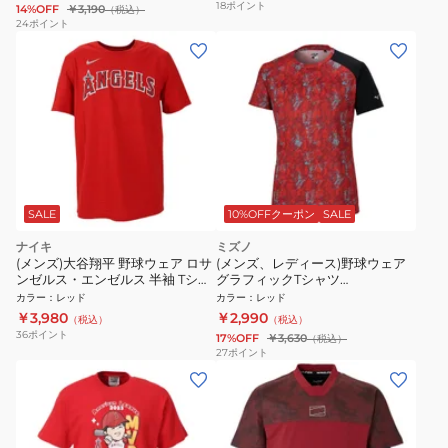
18
ポイント
14%OFF
￥3,190
（税込）
24
ポイント
SALE
10%OFFクーポン
SALE
ナイキ
ミズノ
(メンズ)大谷翔平 野球ウェア ロサ
(メンズ、レディース)野球ウェア
ンゼルス・エンゼルス 半袖 Tシャ
グラフィックTシャツ
ツ N199-62Q-ANG-M3X
12JACT5762
カラー
：
レッド
カラー
：
レッド
￥3,980
￥2,990
（税込）
（税込）
36
ポイント
17%OFF
￥3,630
（税込）
27
ポイント