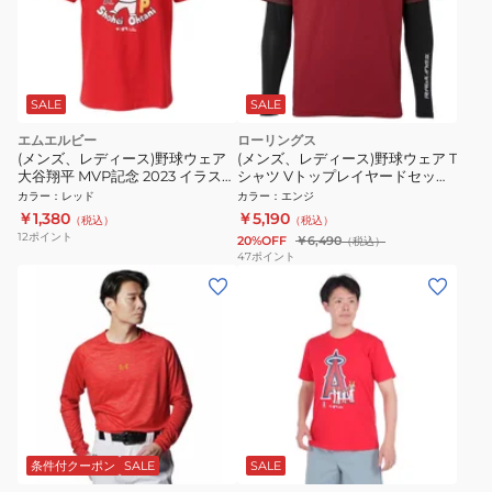
SALE
SALE
エムエルビー
ローリングス
(メンズ、レディース)野球ウェア
(メンズ、レディース)野球ウェア T
大谷翔平 MVP記念 2023 イラスト
シャツ Vトップレイヤードセット
Tシャツ エンゼルス ML01-23FW-
AUT15S01S-MA
カラー
：
レッド
カラー
：
エンジ
0006 RED
￥1,380
￥5,190
（税込）
（税込）
12
ポイント
20%OFF
￥6,490
（税込）
47
ポイント
条件付クーポン
SALE
SALE