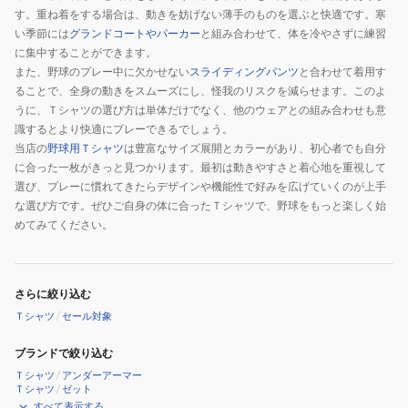
す。重ね着をする場合は、動きを妨げない薄手のものを選ぶと快適です。寒
い季節には
グランドコートやパーカー
と組み合わせて、体を冷やさずに練習
に集中することができます。
また、野球のプレー中に欠かせない
スライディングパンツ
と合わせて着用す
ることで、全身の動きをスムーズにし、怪我のリスクを減らせます。このよ
うに、Ｔシャツの選び方は単体だけでなく、他のウェアとの組み合わせも意
識するとより快適にプレーできるでしょう。
当店の
野球用Ｔシャツ
は豊富なサイズ展開とカラーがあり、初心者でも自分
に合った一枚がきっと見つかります。最初は動きやすさと着心地を重視して
選び、プレーに慣れてきたらデザインや機能性で好みを広げていくのが上手
な選び方です。ぜひご自身の体に合ったＴシャツで、野球をもっと楽しく始
めてみてください。
さらに絞り込む
Ｔシャツ
/
セール対象
ブランドで絞り込む
Ｔシャツ
/
アンダーアーマー
Ｔシャツ
/
ゼット
すべて表示する