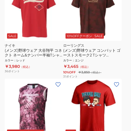
SALE
10%OFFクーポン
SALE
ナイキ
ローリングス
(メンズ)野球ウェア 大谷翔平 コネ
(メンズ)野球ウェア コンバット ゴ
クト ネーム&ナンバー半袖Tシャ
ーストスモーク2 Tシャツ
ツ ML0123FW0001
AST15S02-MA
カラー
：
レッド
カラー
：
エンジ
￥3,980
￥3,465
（税込）
（税込）
36
ポイント
10%OFF
￥3,850
（税込）
31
ポイント