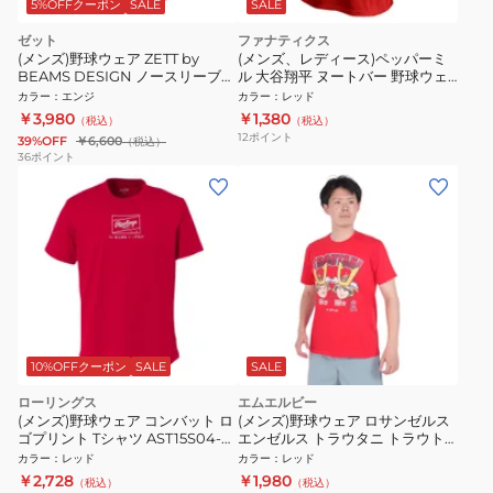
5%OFFクーポン
SALE
SALE
ゼット
ファナティクス
(メンズ)野球ウェア ZETT by
(メンズ、レディース)ペッパーミ
BEAMS DESIGN ノースリーブシ
ル 大谷翔平 ヌートバー 野球ウェ
ャツ BOT77302-6800
ア 半袖 Tシャツ ML01-23SS-
カラー
：
エンジ
カラー
：
レッド
0022-RED
￥3,980
￥1,380
（税込）
（税込）
12
ポイント
39%OFF
￥6,600
（税込）
36
ポイント
10%OFFクーポン
SALE
SALE
ローリングス
エムエルビー
(メンズ)野球ウェア コンバット ロ
(メンズ)野球ウェア ロサンゼルス
ゴプリント Tシャツ AST15S04-
エンゼルス トラウタニ トラウト×
RD
大谷 半袖Tシャツ ML01-23SS-
カラー
：
レッド
カラー
：
レッド
0042-RED
￥2,728
￥1,980
（税込）
（税込）