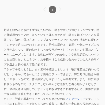
1
野球を始めるときにまず揃えたいのが、動きやすく快適なＴシャツです。特
に野球用のウェアは、汗をかいても体を冷やさず、動きを妨げないことが重
要です。初めて選ぶ方は、シンプルなデザインでありながら機能性に優れた
Ｔシャツを選ぶのがおすすめです。男性の場合は、肩周りや胸のサイズにゆ
とりがありつつ、腕の動きをしっかりサポートしてくれるものを選ぶとプレ
ーがスムーズになります。女性はデザインのかわいさや体温調節のしやすさ
にも注目したいところです。お子様向けなら成長に合わせて少し大きめサイ
ズを選ぶと長く使えて経済的です。
Ｔシャツを選ぶときは、まず素材を確認しましょう。吸汗速乾性が高いもの
だと、汗をかいてもべたつかず快適にプレーできます。特に野球は動きが激
しいスポーツなので、体温調節がしやすいことが重要です。また、肌に直接
触れるものなので、チクチクしない柔らかな素材だと着心地がよくなりま
す。袖の長さや首回りのデザインも動きやすさに影響するため、実際に試着
できる場合は腕を大きく動かしてみると良いでしょう。
さらに、野球の基本ウェアとして欠かせないのが
アンダーシャツ
です。Ｔシ
ャツの下に着ることで汗をしっかり吸収し、体温を一定に保つ役割がありま