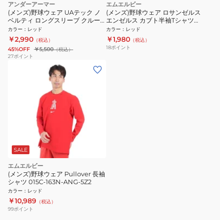
アンダーアーマー
エムエルビー
(メンズ)野球ウェア UAテック ノ
(メンズ)野球ウェア ロサンゼルス
ベルティ ロングスリーブ クルー
エンゼルス カブト半袖Tシャツ
ネック Tシャツ 1388135 600
ML01-23SS-0041-RED
カラー
：
レッド
カラー
：
レッド
￥2,990
￥1,980
（税込）
（税込）
18
ポイント
45%OFF
￥5,500
（税込）
27
ポイント
SALE
エムエルビー
(メンズ)野球ウェア Pullover 長袖
シャツ 015C-163N-ANG-5Z2
カラー
：
レッド
￥10,989
（税込）
99
ポイント