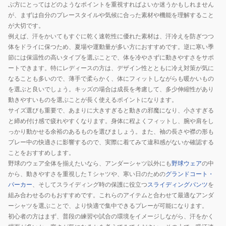
ぶ方にとってはどのようなポイントを重視すればよいか迷うかもしれません
が、まずは自分のプレースタイルや気候に合った素材や機能を理解すること
が大切です。
例えば、汗をかいてもすぐに乾く速乾性に優れた素材は、汗冷えを防ぎつつ
体をドライに保つため、夏場や運動量が多い方におすすめです。逆に寒い季
節には保温性の高いタイプを選ぶことで、体を冷やさずに動きやすさをサポ
ートできます。特にレディースの方は、デザイン性とともに冷え対策が気に
なることも多いので、薄手で柔らかく、体にフィットしながらも暖かいもの
を選ぶと良いでしょう。キッズの場合は成長を考慮して、多少伸縮性があり
動きやすいものを選ぶことが長く使えるポイントになります。
サイズ選びも重要で、あまりに大きすぎると動きの邪魔になり、小さすぎる
と締め付け感で疲れやすくなります。身体に程よくフィットし、腕や肩をし
っかり動かせる余裕のあるものを選びましょう。また、袖の長さや襟の形も
プレー中の快適さに影響するので、実際に着てみて違和感がないか確認する
ことをおすすめします。
野球のウェア全体を揃えたいなら、アンダーシャツ以外にも
野球ウェア
の中
から、動きやすさを重視したＴシャツや、寒い日のための
グランドコート・
パーカー
、そしてスライディング時の保護に役立つ
スライディングパンツ
を
組み合わせるのもおすすめです。これらのアイテムと合わせて最適なアンダ
ーシャツを選ぶことで、より快適で集中できるプレーが可能になります。
初心者の方はまず、普段の練習や試合の環境をイメージしながら、汗をかく