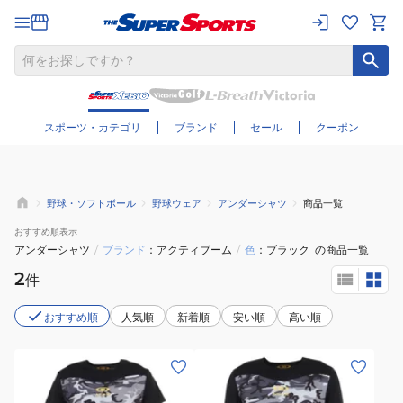
さらに絞り込む
スポーツ・カテゴリ
ブランド
セール
クーポン
野球・ソフトボール
野球ウェア
アンダーシャツ
商品一覧
おすすめ
順表示
アンダーシャツ
/
ブランド
アクティブーム
/
色
ブラック
の商品一覧
2
件
おすすめ順
人気順
新着順
安い順
高い順