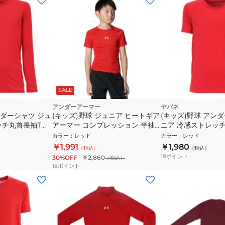
SALE
アンダーアーマー
ヤバネ
ンダーシャツ ジュ
(キッズ)野球 ジュニア ヒートギア
(キッズ)野球 アン
ッチ丸首長袖Tシ
アーマー コンプレッション 半袖
ニア 冷感ストレッ
70
クルーネック アンダーシャツ
ャツ YA2ABJ05-70
カラー
：
レッド
カラー
：
レッド
1384751 600 速乾
￥1,991
￥1,980
（税込）
（税込）
18
ポイント
30%OFF
￥2,860
（税込）
18
ポイント