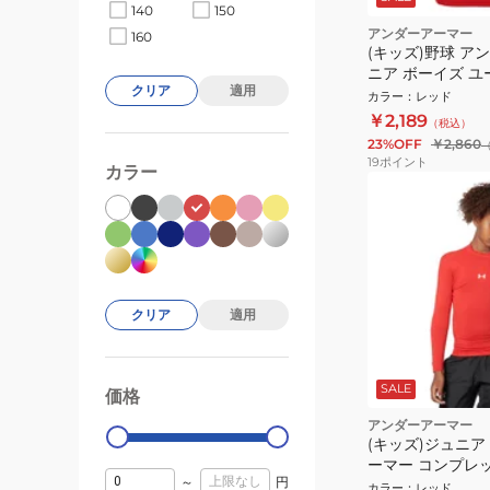
140
150
アンダーアーマー
160
(キッズ)野球 ア
ニア ボーイズ ユ
クリア
適用
アーマー ショー
カラー
：
レッド
ク 1358650 600
￥2,189
（税込）
23%OFF
￥2,860
19
ポイント
カラー
クリア
適用
SALE
価格
99000
0
アンダーアーマー
(キッズ)ジュニア
ーマー コンプレ
～
円
スリーブ モック
カラー
：
レッド