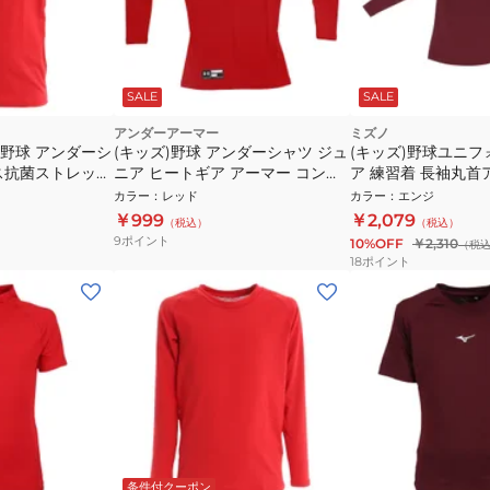
SALE
SALE
アンダーアーマー
ミズノ
 野球 アンダーシ
(キッズ)野球 アンダーシャツ ジュ
(キッズ)野球ユニフ
ス抗菌ストレッチ
ニア ヒートギア アーマー コンプ
ア 練習着 長袖丸首
ABJ03-70 抗
レッション 長袖インナー シャツ
ツ 12JAAP5063 速
カラー
：
レッド
カラー
：
エンジ
 抗菌防臭 UVケ
1343026RED BB
￥999
￥2,079
（税込）
（税込）
9
ポイント
10%OFF
￥2,310
（税
18
ポイント
条件付クーポン