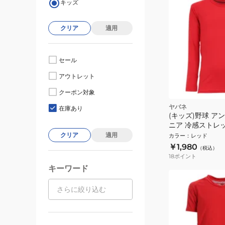
キッズ
クリア
適用
セール
アウトレット
クーポン対象
ヤバネ
在庫あり
(キッズ)野球 ア
ニア 冷感ストレ
ャツ YA2ABJ04-
クリア
適用
カラー
：
レッド
￥1,980
（税込）
18
ポイント
キーワード