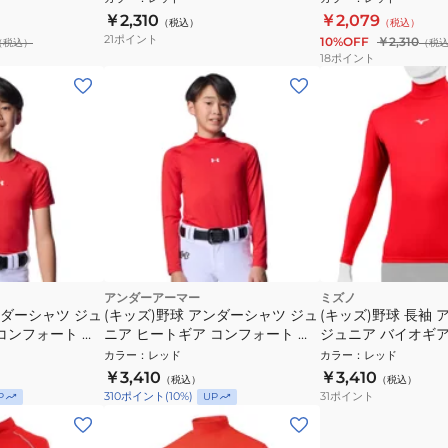
￥2,310
￥2,079
（税込）
（税込）
21
ポイント
10%OFF
￥2,310
（税込）
（税
18
ポイント
アンダーアーマー
ミズノ
ンダーシャツ ジュ
(キッズ)野球 アンダーシャツ ジュ
(キッズ)野球 長袖
コンフォート フ
ニア ヒートギア コンフォート フ
ジュニア バイオギア
クルーネックシャ
ィッティド 長袖 モックネックシ
12JABC5062 速乾
カラー
：
レッド
カラー
：
レッド
ャツ 6012727 600
￥3,410
￥3,410
（税込）
（税込）
31
ポイント
310
ポイント
(
10
%)
P
UP