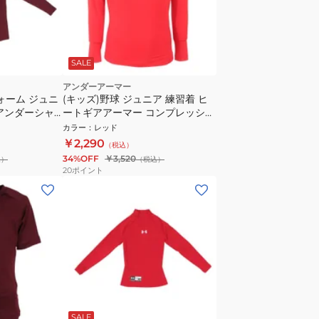
SALE
アンダーアーマー
ォーム ジュニ
(キッズ)野球 ジュニア 練習着 ヒ
アンダーシャ
ートギアアーマー コンプレッショ
乾
ン 長袖クルーネックシャツ
カラー
：
レッド
1384752 600
￥2,290
（税込）
34%OFF
￥3,520
込）
（税込）
20
ポイント
SALE