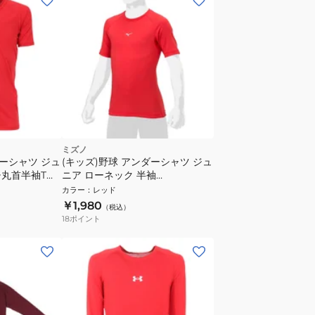
ミズノ
ダーシャツ ジュ
(キッズ)野球 アンダーシャツ ジュ
チ丸首半袖Tシ
ニア ローネック 半袖
12JAAP5262 速乾
カラー
：
レッド
￥1,980
（税込）
18
ポイント