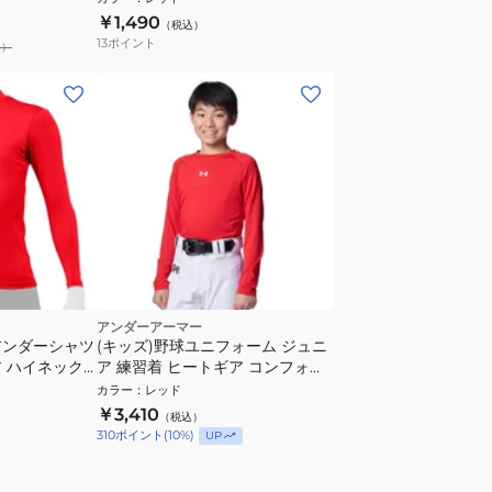
YA2ABJ01-70 抗菌効果 吸汗速乾
￥1,490
（税込）
性 抗菌防臭 UVケア
13
ポイント
込）
アンダーアーマー
 アンダーシャツ
(キッズ)野球ユニフォーム ジュニ
 ハイネック
ア 練習着 ヒートギア コンフォー
 UVカット
ト フィッティド 長袖 クルーネッ
カラー
：
レッド
クシャツ 6012726 600
￥3,410
（税込）
310
ポイント
(
10
%)
UP