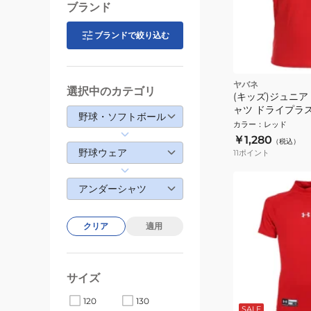
ブランド
ブランドで絞り込む
ヤバネ
選択中のカテゴリ
(キッズ)ジュニア
ャツ ドライプラ
野球・ソフトボール
丸首半袖シャツ YA2
カラー
：
レッド
菌効果 吸汗速乾性
￥1,280
（税込）
ア
野球ウェア
11
ポイント
アンダーシャツ
クリア
適用
サイズ
120
130
SALE