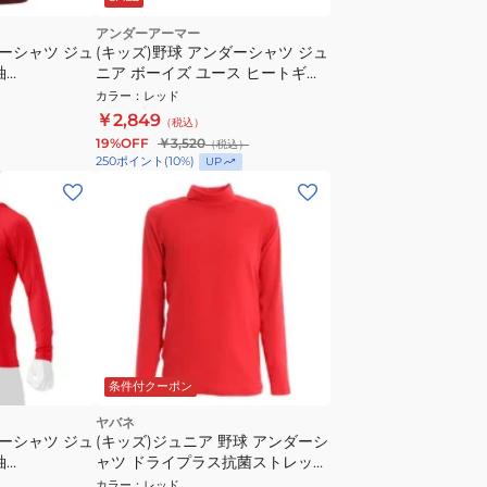
アンダーアーマー
ダーシャツ ジュ
(キッズ)野球 アンダーシャツ ジュ
袖
ニア ボーイズ ユース ヒートギア
アーマー ロングスリーブ モック
カラー
：
レッド
1358651 600 速乾
￥2,849
（税込）
19%OFF
￥3,520
（税込）
250
ポイント
(
10
%)
UP
条件付クーポン
ヤバネ
ダーシャツ ジュ
(キッズ)ジュニア 野球 アンダーシ
袖
ャツ ドライプラス抗菌ストレッチ
ハイネック長袖シャツ
カラー
：
レッド