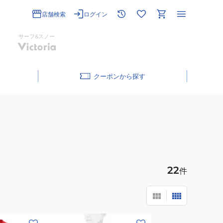
店舗検索
ログイン
サーフ&スノー
クーポン
22
件