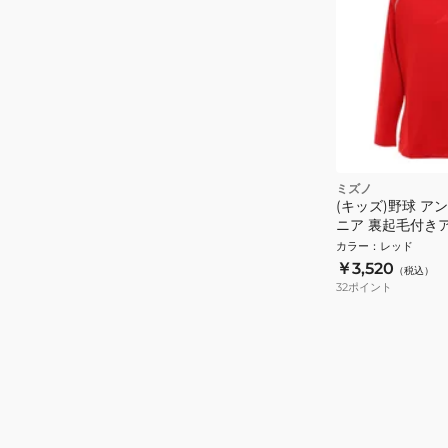
ミズノ
(キッズ)野球 ア
ニア 裏起毛付き
12JA2P5462
カラー
：
レッド
￥3,520
（税込）
32
ポイント