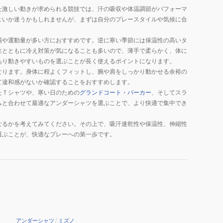
た激しい動きが求められる競技では、汗の吸収や体温調節がパフォーマ
よいか迷うかもしれませんが、まずは自分のプレースタイルや気候に合
場や運動量が多い方におすすめです。逆に寒い季節には保温性の高いタ
性とともに冷え対策が気になることも多いので、薄手で柔らかく、体に
あり動きやすいものを選ぶことが長く使えるポイントになります。
なります。身体に程よくフィットし、腕や肩をしっかり動かせる余裕の
て違和感がないか確認することをおすすめします。
たＴシャツや、寒い日のための
グランドコート・パーカー
、そしてスラ
ムと合わせて最適なアンダーシャツを選ぶことで、より快適で集中でき
なるかを考えてみてください。その上で、吸汗速乾性や保温性、伸縮性
選ぶことが、快適なプレーへの第一歩です。
アンダーシャツ
/
ミズノ