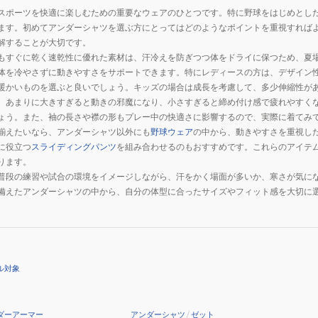
スポーツを快適に楽しむための重要なウェアのひとつです。特に野球をはじめとし
ます。初めてアンダーシャツを選ぶ方にとってはどのようなポイントを重視すれば
解することが大切です。
もすぐに乾く速乾性に優れた素材は、汗冷えを防ぎつつ体をドライに保つため、夏
体を冷やさずに動きやすさをサポートできます。特にレディースの方は、デザイン
暖かいものを選ぶと良いでしょう。キッズの場合は成長を考慮して、多少伸縮性が
、あまりに大きすぎると動きの邪魔になり、小さすぎると締め付け感で疲れやすく
ょう。また、袖の長さや襟の形もプレー中の快適さに影響するので、実際に着てみ
揃えたいなら、アンダーシャツ以外にも
野球ウェア
の中から、動きやすさを重視し
に役立つ
スライディングパンツ
を組み合わせるのもおすすめです。これらのアイテ
ります。
普段の練習や試合の環境をイメージしながら、汗をかく場面が多いか、寒さが気に
備えたアンダーシャツの中から、自分の体型に合ったサイズやフィット感を大切に
ル対象
ダーアーマー
アンダーシャツ
/
ゼット