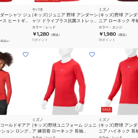
ヤバネ
ミズノ
ンダーシャツ ジュ
(キッズ)ジュニア 野球 アンダーシ
(キッズ)野球 アン
ース ヒートギア
ャツ ドライプラス抗菌ストレッチ
ニア ローネック 半
トスリーブ モッ
丸首長袖シャツ YA2ABJ02-70 抗
12JAAP5263 速乾
カラー
：
レッド
カラー
：
エンジ
 速乾
菌効果 吸汗速乾性 抗菌防臭 UVケ
￥1,280
￥1,980
（税込）
（税込）
ア
11
ポイント
18
ポイント
（税込）
SALE
ミズノ
ミズノ
 コールドギアア
(キッズ)野球ユニフォーム ジュニ
(キッズ)野球 アン
ッション ロング
ア 練習着 ローネック 長袖
ニア ハイネック 長
ネック シャツ
12JAAP5062 速乾
12JAAP5162 速乾
カラー
：
レッド
カラー
：
レッド