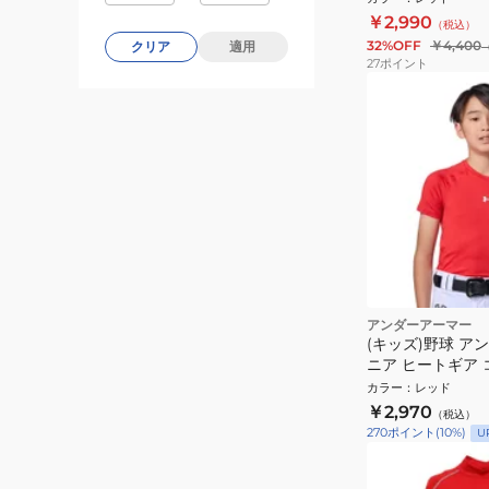
1375390 600
￥2,990
（税込）
32%OFF
￥4,400
クリア
適用
27
ポイント
アンダーアーマー
(キッズ)野球 ア
ニア ヒートギア 
ィッティド 半袖
カラー
：
レッド
ツ 6012724 600
￥2,970
（税込）
270
ポイント
(
10
%)
U