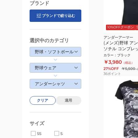
ブランド
ブランドで絞り込む
10%OFFクーポン
アンダーアーマー
選択中のカテゴリ
(メンズ)野球 ア
ソチル コンプレ
野球・ソフトボール
トスリーブ クル
カラー
：
ブラック
UPF50 1364732
￥3,980
（税込）
野球ウェア
27%OFF
￥5,500
36
ポイント
アンダーシャツ
クリア
適用
サイズ
SS
S