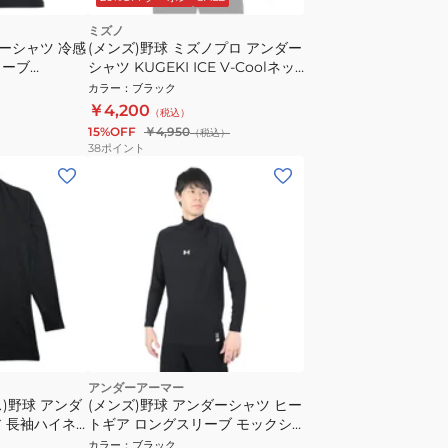
ミズノ
ダーシャツ 冷感
(メンズ)野球 ミズノプロ アンダー
リーブ
シャツ KUGEKI ICE V-Coolネッ
ク 長袖 12JA2P1409
カラー
：
ブラック
￥4,200
（税込）
15%OFF
￥4,950
（税込）
38
ポイント
アンダーアーマー
)野球 アンダ
(メンズ)野球 アンダーシャツ ヒー
 長袖ハイネ
トギア ロングスリーブ モックシ
 速乾
ャツ 1385291 001 速乾
カラー
：
ブラック