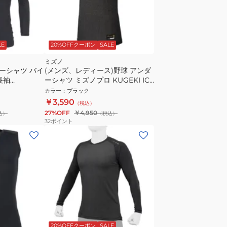
LE
20%OFFクーポン
SALE
ミズノ
ダーシャツ バイ
(メンズ、レディース)野球 アンダ
長袖
ーシャツ ミズノプロ KUGEKI ICE
ローネック ノースリーブ
カラー
：
ブラック
12JACQ2209
￥3,590
（税込）
27%OFF
￥4,950
込）
（税込）
32
ポイント
20%OFFクーポン
SALE