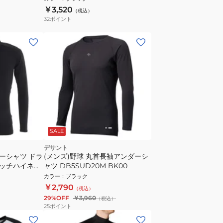
￥3,520
（税込）
32
ポイント
SALE
デサント
ダーシャツ ドラ
(メンズ)野球 丸首長袖アンダーシ
ッチハイネッ
ャツ DB5SUD20M BK00
01-90 抗菌
カラー
：
ブラック
菌防臭 UVケア
￥2,790
（税込）
29%OFF
￥3,960
（税込）
25
ポイント