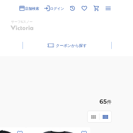
店舗検索
ログイン
サーフ&スノー
クーポン
65
件