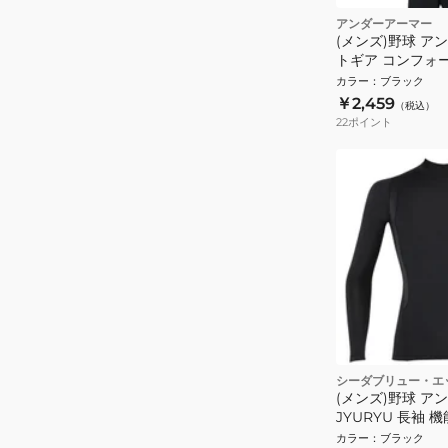
アンダーアーマー
(メンズ)野球 ア
トギア コンフォ
ド ロングスリー
カラー
：
ブラック
ャツ 1384731 00
￥2,459
（税込）
22
ポイント
シーダブリュー・エ
(メンズ)野球 ア
JYURYU 長袖
JAO089BL
カラー
：
ブラック