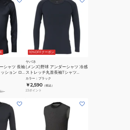
E
10%OFFクーポン
ヤバネ
ダーシャツ 長袖
(メンズ)野球 アンダーシャツ 冷感
ッション ロ
ストレッチ丸首長袖Tシャツ
黒 UPF50
YA2AB04-90 接触冷感 UVケア
カラー
：
ブラック
￥2,590
（税込）
23
ポイント
込）