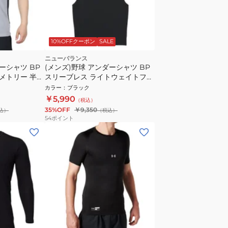
10%OFFクーポン
SALE
ニューバランス
ーシャツ BP
(メンズ)野球 アンダーシャツ BP
メトリー 半袖
スリーブレス ライトウェイトフー
41704RBK
ディ MT41706BK 速乾
カラー
：
ブラック
￥5,990
（税込）
35%OFF
￥9,350
込）
（税込）
54
ポイント