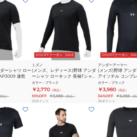
20%OFFクーポン
SALE
10%OFFクーポン
SAL
ミズノ
アンダーアーマー
ンダーシャツ ロー
(メンズ、レディース)野球 アンダ
(メンズ)野球 アン
AP3009 速乾
ーシャツ ローネック 長袖Tシャツ
アイソチル コンプレ
12JAAP1009 速乾
ングスリーブ クルー 
カラー
：
ブラック
カラー
：
ブラック
1364468
￥2,770
￥3,980
（税込）
（税込）
10%OFF
￥3,080
34%OFF
￥6,050
税込）
（税込）
（税
25
ポイント
36
ポイント