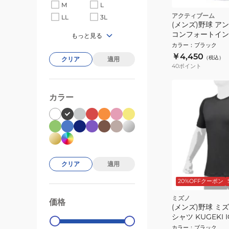
M
L
アクティブーム
LL
3L
(メンズ)野球 ア
コンフォートインナ
もっと見る
カラー
：
ブラック
￥4,450
（税込）
クリア
適用
40
ポイント
カラー
クリア
適用
20%OFFクーポン
ミズノ
価格
99000
0
(メンズ)野球 ミ
シャツ KUGEKI I
ク 半袖 12JA2P
カラー
：
ブラック