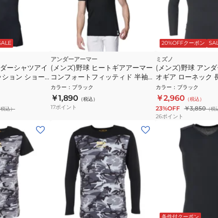
SALE
20%OFFクーポン
SA
アンダーアーマー
ミズノ
ンダーシャツアイ
(メンズ)野球 ヒートギアアーマー
(メンズ)野球 アン
ッション ショー
コンフォートフィッティド 半袖ク
オギア ローネック 
ー ブラック
ルーネック アンダーシャツ
12JABC1109 速乾
カラー
：
ブラック
カラー
：
ブラック
 BLK
1384732 001 速乾
￥1,890
￥2,960
（税込）
（税込）
17
ポイント
23%OFF
￥3,850
（税込）
（税
26
ポイント
条件付クーポン