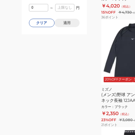
乾
￥4,020
（税込）
～
円
15%OFF
￥4,730
（
36
ポイント
クリア
適用
20%OFFクーポン
ミズノ
(メンズ)野球 ア
ネック長袖 12JAA
カラー
：
ブラック
￥2,350
（税込）
23%OFF
￥3,080
21
ポイント