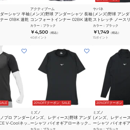
アクティブーム
ヤバネ
ンダーシャツ 半袖
(メンズ)野球 アンダーシャツ 長袖
(メンズ)野球 アン
ー 01BK 速乾
コンフォートインナー 02BK 速乾
ストレッチ ノース
YA3AB01 90
カラー
：
ブラック
カラー
：
ブラック
￥4,500
￥1,749
（税込）
（税込）
40
ポイント
15
ポイント
SALE
20%OFFクーポン
SALE
20%OFFクーポン
ミズノ
ミズノ
ズノプロ アンダー
(メンズ、レディース)野球 アンダ
(メンズ、レディース
CE V-Coolネッ
ーシャツ バイオギアローネック半
ーシャツ バイオギア
3409 夏用 冷感 速
袖Tシャツ 12JABC3109 速乾 UV
ック 12JABC1009
カラー
：
ブラック
カラー
：
ブラック