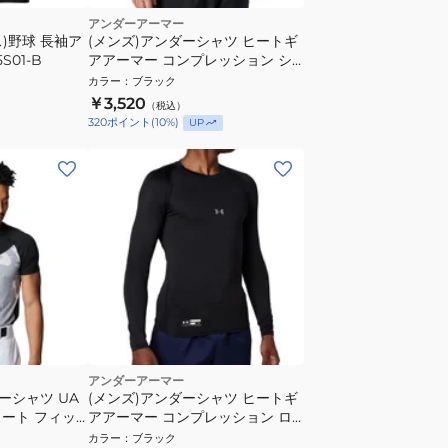
アンダーアーマー
)野球 長袖ア
(メンズ)アンダーシャツ ヒートギ
S01-B
アアーマー コンプレッション シ
ョートスリーブ クルー 1358643
カラー
：
ブラック
001 速乾
￥3,520
（税込）
320
ポイント
(
10
%)
UP
アンダーアーマー
ーシャツ UA
(メンズ)アンダーシャツ ヒートギ
ート フィッ
アアーマー コンプレッション ロ
ショートスリ
ングスリーブ クルー 1358646
カラー
：
ブラック