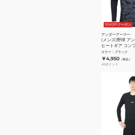
10%OFFクーポン
アンダーアーマー
(メンズ)野球 ア
ヒートギア コンフォ
NOV 6001309 0
カラー
：
ブラック
￥4,950
（税込）
45
ポイント