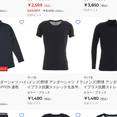
カット
￥2,569
￥3,850
（税込）
（税込）
35
ポイント
24%OFF
￥3,410
税込）
（税込）
23
ポイント
SALE
ヤバネ
ヤバネ
ンダーシャツ ハイ
(メンズ)野球 アンダーシャツ ドラ
(メンズ)野球 アン
P1109 速乾
イプラス抗菌ストレッチ丸首半袖
イプラス抗菌ストレ
ストレッチシャツ YA2AB03-90
ク長袖シャツ YA2AB
カラー
：
ブラック
カラー
：
ブラック
抗菌効果 吸汗速乾性 抗菌防臭 UV
効果 吸汗速乾性 抗
￥1,480
￥1,480
（税込）
（税込）
ケア
13
ポイント
13
ポイント
（税込）