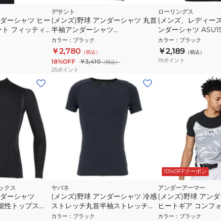
デサント
ローリングス
ンダーシャツ ヒー
(メンズ)野球 アンダーシャツ 丸首
(メンズ、レディース
ート フィッティ
半袖アンダーシャツ
ンダーシャツ ASU15
ブクルーネックシ
DB5SUD10M BK00
カラー
：
ブラック
カラー
：
ブラック
1 速乾
￥2,780
￥2,189
（税込）
（税込）
19
ポイント
18%OFF
￥3,410
（税込）
25
ポイント
10%OFFクーポン
ックス
ヤバネ
アンダーアーマー
ンダーシャツ
(メンズ)野球 アンダーシャツ 冷感
(メンズ)野球 アンダ
 機能性トップス
ストレッチ丸首半袖ストレッチシ
ヒートギア コンフォ
ャツ YA2AB05-90 接触冷感 UV
ティド ノベルティ 
カラー
：
ブラック
カラー
：
ブラック