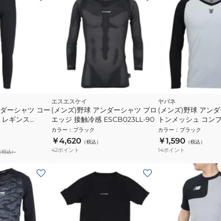
エスエスケイ
ヤバネ
ンダーシャツ コー
(メンズ)野球 アンダーシャツ プロ
(メンズ)野球 アン
 レギンス
エッジ 接触冷感 ESCB023LL-90
トンメッシュ コン
YA4AB03 90
カラー
：
ブラック
カラー
：
ブラック
￥4,620
￥1,590
（税込）
（税込）
42
ポイント
14
ポイント
（税込）