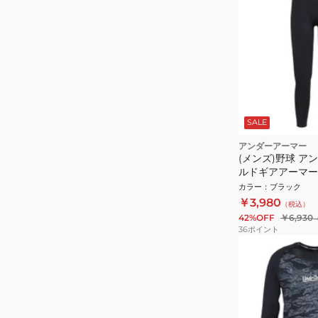
SALE
アンダーアーマー
(メンズ)野球 ア
ルドギアアーマー
6007921 001
カラー
：
ブラック
￥3,980
（税込）
42%OFF
￥6,930
36
ポイント