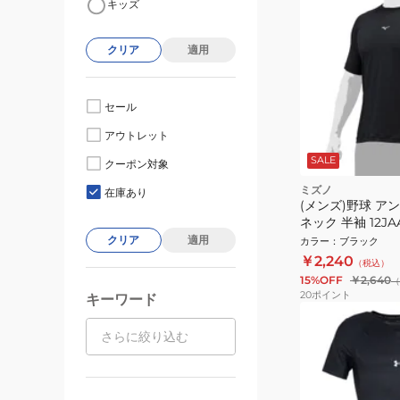
キッズ
クリア
適用
セール
アウトレット
SALE
クーポン対象
ミズノ
在庫あり
(メンズ)野球 ア
ネック 半袖 12JA
クリア
適用
カラー
：
ブラック
￥2,240
（税込）
15%OFF
￥2,640
（
20
ポイント
キーワード