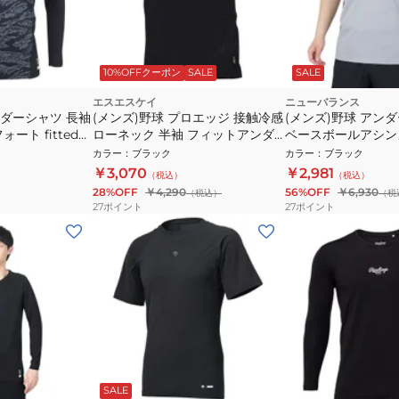
10%OFFクーポン
SALE
SALE
エスエスケイ
ニューバランス
ンダーシャツ 長袖
(メンズ)野球 プロエッジ 接触冷感
(メンズ)野球 アンダ
ート fitted
ローネック 半袖 フィットアンダ
ベースボールアシン
01
ーシャツ ESCB023LH-90
Tシャツ 右投げ用 MT
カラー
：
ブラック
カラー
：
ブラック
速乾
￥3,070
￥2,981
（税込）
（税込）
28%OFF
￥4,290
56%OFF
￥6,930
（税込）
（税
27
ポイント
27
ポイント
SALE