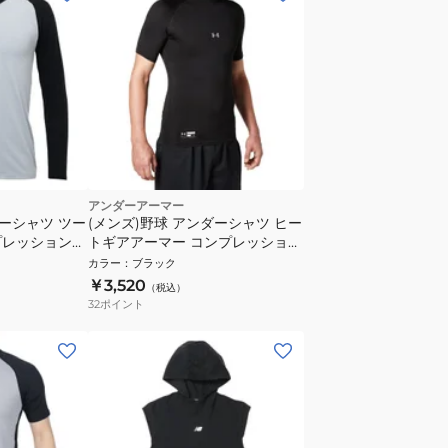
アンダーアーマー
ダーシャツ ツー
(メンズ)野球 アンダーシャツ ヒー
プレッション
トギアアーマー コンプレッション
ショートスリーブ モック
カラー
：
ブラック
1358642 001 速乾
￥3,520
（税込）
32
ポイント