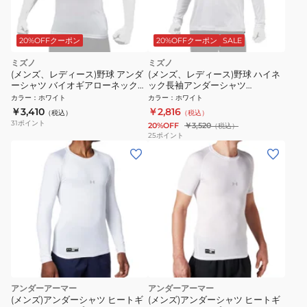
20%OFFクーポン
20%OFFクーポン
SALE
ミズノ
ミズノ
(メンズ、レディース)野球 アンダ
(メンズ、レディース)野球 ハイネ
ーシャツ バイオギアローネック半
ック長袖アンダーシャツ
袖Tシャツ 12JABC3101 速乾 UVカ
12JAAP1101 速乾
カラー
：
ホワイト
カラー
：
ホワイト
ット
￥3,410
￥2,816
（税込）
（税込）
31
ポイント
20%OFF
￥3,520
（税込）
25
ポイント
アンダーアーマー
アンダーアーマー
(メンズ)アンダーシャツ ヒートギ
(メンズ)アンダーシャツ ヒートギ