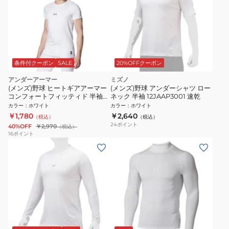
条件付クーポン
SALE
20%OFFクーポン
アンダーアーマー
ミズノ
(メンズ)野球 ヒートギアアーマー
(メンズ)野球 アンダーシャツ ロー
コンフォートフィッティド 半袖ク
ネック 半袖 12JAAP3001 速乾
ルーネック アンダーシャツ
カラー
：
ホワイト
カラー
：
ホワイト
1384732 100 速乾
￥1,780
￥2,640
（税込）
（税込）
24
ポイント
40%OFF
￥2,970
（税込）
16
ポイント