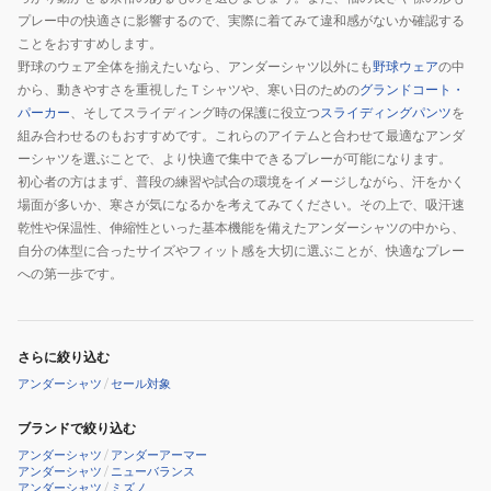
プレー中の快適さに影響するので、実際に着てみて違和感がないか確認する
ことをおすすめします。
野球のウェア全体を揃えたいなら、アンダーシャツ以外にも
野球ウェア
の中
から、動きやすさを重視したＴシャツや、寒い日のための
グランドコート・
パーカー
、そしてスライディング時の保護に役立つ
スライディングパンツ
を
組み合わせるのもおすすめです。これらのアイテムと合わせて最適なアンダ
ーシャツを選ぶことで、より快適で集中できるプレーが可能になります。
初心者の方はまず、普段の練習や試合の環境をイメージしながら、汗をかく
場面が多いか、寒さが気になるかを考えてみてください。その上で、吸汗速
乾性や保温性、伸縮性といった基本機能を備えたアンダーシャツの中から、
自分の体型に合ったサイズやフィット感を大切に選ぶことが、快適なプレー
への第一歩です。
さらに絞り込む
アンダーシャツ
/
セール対象
ブランドで絞り込む
アンダーシャツ
/
アンダーアーマー
アンダーシャツ
/
ニューバランス
アンダーシャツ
/
ミズノ