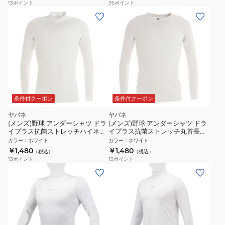
13
ポイント
36
ポイント
条件付クーポン
条件付クーポン
ヤバネ
ヤバネ
(メンズ)野球 アンダーシャツ ドラ
(メンズ)野球 アンダーシャツ ドラ
イプラス抗菌ストレッチハイネッ
イプラス抗菌ストレッチ丸首長袖
ク長袖シャツ YA2AB01-10 抗菌効
シャツ YA2AB02-10 抗菌効果 吸
カラー
：
ホワイト
カラー
：
ホワイト
果 吸汗速乾性 抗菌防臭 UVケア
汗速乾性 抗菌防臭 UVケア
￥1,480
￥1,480
（税込）
（税込）
13
ポイント
13
ポイント