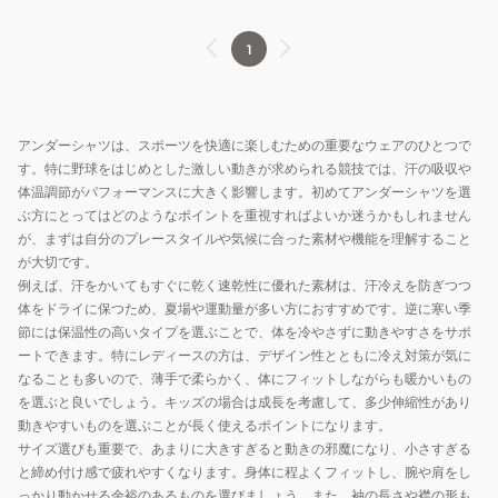
1
アンダーシャツは、スポーツを快適に楽しむための重要なウェアのひとつで
す。特に野球をはじめとした激しい動きが求められる競技では、汗の吸収や
体温調節がパフォーマンスに大きく影響します。初めてアンダーシャツを選
ぶ方にとってはどのようなポイントを重視すればよいか迷うかもしれません
が、まずは自分のプレースタイルや気候に合った素材や機能を理解すること
が大切です。
例えば、汗をかいてもすぐに乾く速乾性に優れた素材は、汗冷えを防ぎつつ
体をドライに保つため、夏場や運動量が多い方におすすめです。逆に寒い季
節には保温性の高いタイプを選ぶことで、体を冷やさずに動きやすさをサポ
ートできます。特にレディースの方は、デザイン性とともに冷え対策が気に
なることも多いので、薄手で柔らかく、体にフィットしながらも暖かいもの
を選ぶと良いでしょう。キッズの場合は成長を考慮して、多少伸縮性があり
動きやすいものを選ぶことが長く使えるポイントになります。
サイズ選びも重要で、あまりに大きすぎると動きの邪魔になり、小さすぎる
と締め付け感で疲れやすくなります。身体に程よくフィットし、腕や肩をし
っかり動かせる余裕のあるものを選びましょう。また、袖の長さや襟の形も