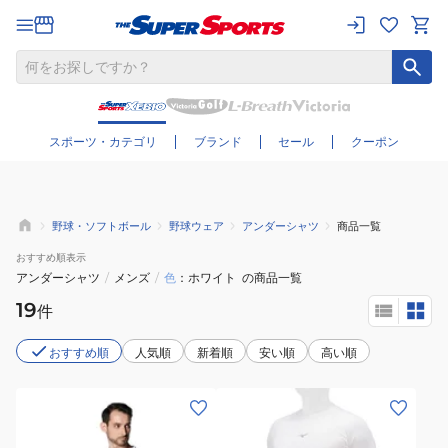
さらに絞り込む
スポーツ・カテゴリ
ブランド
セール
クーポン
野球・ソフトボール
野球ウェア
アンダーシャツ
商品一覧
おすすめ
順表示
アンダーシャツ
/
メンズ
/
色
ホワイト
の商品一覧
19
件
おすすめ順
人気順
新着順
安い順
高い順