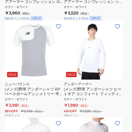
アアーマー コンプレッション ロ
アアーマー コンプレッション シ
ングスリーブ クルー 1358646
ョートスリーブ クルー 1358643
カラー
：
ホワイト
カラー
：
ホワイト
100 速乾
100 速乾
￥3,960
￥3,520
（税込）
（税込）
UP
UP
360
ポイント
(
10
%)
320
ポイント
(
10
%)
SALE
SALE
ニューバランス
アンダーアーマー
(メンズ)野球 アンダーシャツ BP
(メンズ)野球 アンダーシャツ ヒー
ベースボールアシンメトリー 半袖
トギア コンフォート フィッティ
Tシャツ 右投げ用 MT41704RWT
ド ロングスリーブクルーネックシ
カラー
：
ホワイト
カラー
：
ホワイト
速乾
ャツ 1384731 100 速乾
￥2,981
￥1,980
（税込）
（税込）
56%OFF
￥6,930
43%OFF
￥3,520
（税込）
（税込）
27
ポイント
18
ポイント