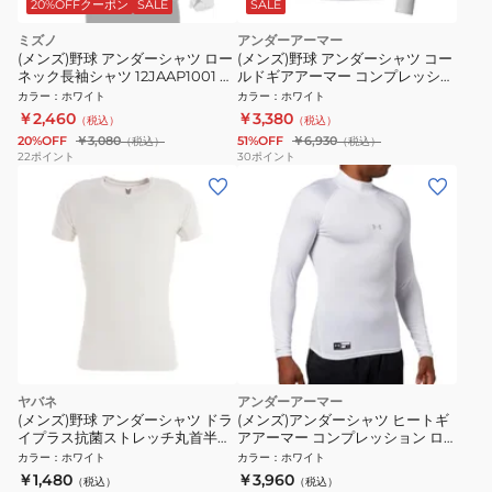
20%OFFクーポン
SALE
SALE
ミズノ
アンダーアーマー
(メンズ)野球 アンダーシャツ ロー
(メンズ)野球 アンダーシャツ コー
ネック長袖シャツ 12JAAP1001 速
ルドギアアーマー コンプレッショ
乾
ン 長袖モックネックTシャツ
カラー
：
ホワイト
カラー
：
ホワイト
1375374 100
￥2,460
￥3,380
（税込）
（税込）
20%OFF
￥3,080
51%OFF
￥6,930
（税込）
（税込）
22
ポイント
30
ポイント
ヤバネ
アンダーアーマー
(メンズ)野球 アンダーシャツ ドラ
(メンズ)アンダーシャツ ヒートギ
イプラス抗菌ストレッチ丸首半袖
アアーマー コンプレッション ロ
ストレッチシャツ YA2AB03-10 抗
ングスリーブ モック 1358645 100
カラー
：
ホワイト
カラー
：
ホワイト
菌効果 吸汗速乾性 抗菌防臭 UVケ
速乾
￥1,480
￥3,960
（税込）
（税込）
ア