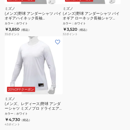
ミズノ
ミズノ
(メンズ)野球 アンダーシャツ バイ
(メンズ)野球 アンダーシャツ バイ
オギアハイネック長袖
オギア ローネック長袖シャツ
12JABC1001
12JA1C1101
カラー
：
ホワイト
カラー
：
ホワイト
￥3,850
￥3,520
（税込）
（税込）
35
ポイント
32
ポイント
20%OFFクーポン
ミズノ
(メンズ、レディース)野球 アンダ
ーシャツ ミズノプロ ドライエア
ロフロー KUGEKI ローネック 長
カラー
：
ホワイト
袖 12JA9P0301
￥4,730
（税込）
43
ポイント