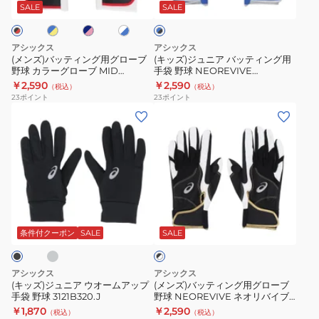
ン
バ
ビ
イ
ブ
ブ
SALE
SALE
ー
ー
ト
×
グ
ッ
3121B301
ジ
×
ブ
用
テ
ュ
ブ
ラ
アシックス
アシックス
ル
グ
ィ
ッ
ニ
(メンズ)バッティング用グローブ
(キッズ)ジュニア バッティング用
ク
野球 カラーグローブ MID
手袋 野球 NEOREVIVE
ロ
ン
ア
3121B319
3121B301.401.J
￥2,590
￥2,590
（税込）
（税込）
ー
グ
3121B301
23
ポイント
23
ポイント
ブ
用
(キ
(メ
野
手
ッ
ン
球
袋
ズ)
ズ)
カ
野
ジ
バ
ラ
球
ュ
ッ
ー
NEOREVIVE
ニ
テ
チ
ブ
グ
3121B301.401.J
ア
ィ
ラ
ロ
ウ
ン
条件付クーポン
SALE
SALE
ッ
ー
ク
オ
グ
×
ブ
ー
用
ホ
アシックス
アシックス
MID
ム
グ
ワ
(キッズ)ジュニア ウオームアップ
(メンズ)バッティング用グローブ
イ
3121B319
手袋 野球 3121B320.J
野球 NEOREVIVE ネオリバイブ
ア
ロ
ト
3121B301.002
￥1,870
￥2,590
（税込）
（税込）
ッ
ー