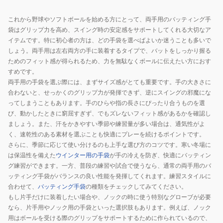
PRO
NEOREVIVE
これから野球やソフトボールを始める方にとって、両手用のバッティング手
ゴ
3121B301.002.J
袋はグリップ力を高め、スイング時の安定感をサポートしてくれる大切なア
ー
イテムです。特に初心者の方は、どの手袋を選べばよいか迷うことも多いで
ル
しょう。両手用は左右両方の手に装着するタイプで、バットをしっかり握る
ド
ためのフィット感が得られるため、力を無駄なくボールに伝えたい方におす
ス
すめです。
両手用の手袋を選ぶ際には、まずサイズ感がとても重要です。手の大きさに
テ
合わないと、せっかくのグリップ力が発揮できず、逆にスイングの邪魔にな
ー
ってしまうこともあります。手のひらや指の長さにぴったり合うものを選
ジ
び、動かしたときに窮屈すぎず、でもズレないフィット感があるかを確認し
3121B297.103
ましょう。また、汗をかきやすい季節や練習量が多い場合は、通気性がよ
く、速乾性のある素材を選ぶことも快適にプレーを続けるポイントです。
さらに、季節に応じて使い分けるのも上手な選び方のコツです。寒い冬場に
は保温性を備えた
ウインター用の手袋
が手の冷えを防ぎ、快適にバッティン
グ練習ができます。一方、普段の練習や試合で使うなら、通常の両手用のバ
ッティング手袋がバランスの良い性能を発揮してくれます。練習スタイルに
合わせて、
バッティング手袋
の種類をチェックしてみてください。
もし片手だけに装着したい場合や、ノックの時に使う特別なグローブが必要
なら、片手用やノック用の手袋といった選択肢もあります。例えば、ノック
用はボールを受ける際のグリップをサポートするために作られているので、