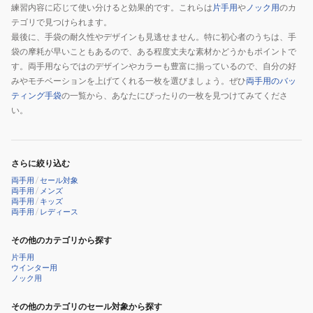
練習内容に応じて使い分けると効果的です。これらは
片手用
や
ノック用
のカ
テゴリで見つけられます。
最後に、手袋の耐久性やデザインも見逃せません。特に初心者のうちは、手
袋の摩耗が早いこともあるので、ある程度丈夫な素材かどうかもポイントで
す。両手用ならではのデザインやカラーも豊富に揃っているので、自分の好
みやモチベーションを上げてくれる一枚を選びましょう。ぜひ
両手用のバッ
ティング手袋
の一覧から、あなたにぴったりの一枚を見つけてみてくださ
い。
さらに絞り込む
両手用
/
セール対象
両手用
/
メンズ
両手用
/
キッズ
両手用
/
レディース
その他のカテゴリから探す
片手用
ウインター用
ノック用
その他のカテゴリのセール対象から探す