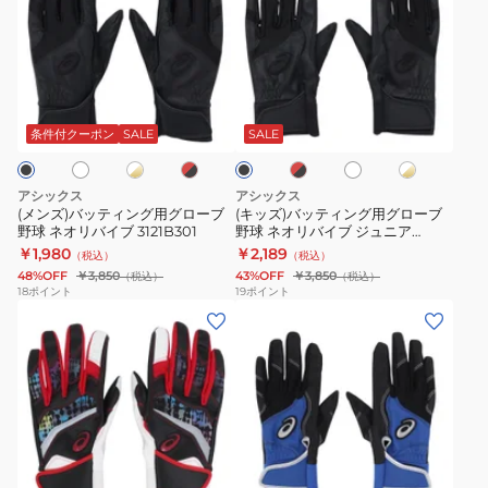
ズ)
ズ)
バ
バ
ッ
ッ
テ
テ
ホ
ホ
レ
レ
ホ
ホ
ブ
ィ
ィ
ワ
ッ
ッ
ワ
ワ
ラ
ン
ン
イ
ド
ド
イ
イ
ッ
条件付クーポン
SALE
SALE
ト
×
×
ト
ト
ク
グ
グ
ブ
ブ
×
用
用
ラ
ラ
ゴ
アシックス
アシックス
ッ
ッ
ー
グ
グ
(メンズ)バッティング用グローブ
(キッズ)バッティング用グローブ
ク
ル
野球 ネオリバイブ 3121B301
野球 ネオリバイブ ジュニア
ロ
ロ
ド
3121B301
￥1,980
￥2,189
（税込）
（税込）
ー
ー
48%OFF
￥3,850
43%OFF
￥3,850
（税込）
（税込）
ブ
ブ
18
ポイント
19
ポイント
(メ
(キ
野
野
ン
ッ
球
球
ズ)
ズ)
ネ
ネ
バ
ジ
オ
オ
ッ
ュ
リ
リ
テ
ニ
バ
バ
ブ
ネ
ホ
ブ
ィ
ア
イ
イ
イ
ワ
ル