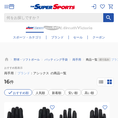
さらに絞り込む
スポーツ・カテゴリ
ブランド
セール
クーポン
野球・ソフトボール
バッティング手袋
両手用
商品一覧
ブラ
絞り込み
おすすめ
順表示
両手用
/
ブランド
アシックス
の商品一覧
16
件
おすすめ順
人気順
新着順
安い順
高い順
(メ
(キ
ン
ッ