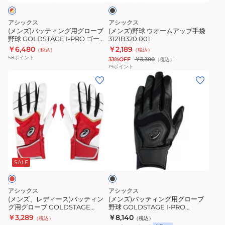
ク
グ
ム
3121B365.410
用
ア
アシックス
アシックス
グ
ッ
(メンズ)バッティング用グローブ
(メンズ)野球 ウオームアップ手袋
野球 GOLDSTAGE I-PRO ゴール
3121B320.001
ロ
プ
ドステージ 3121B297.608
￥6,480
￥2,189
（税込）
（税込）
ー
手
58
ポイント
33%OFF
￥3,300
（税込）
ブ
袋
19
ポイント
(メ
(メ
野
3121B320.001
ン
ン
球
ズ、
ズ)
GOLDSTAGE
レ
バ
I-
デ
ッ
PRO
ィ
テ
ゴ
ブ
ー
ィ
ー
ラ
ス)
ン
ル
ッ
SALE
ク
バ
グ
ド
ッ
用
ス
アシックス
アシックス
テ
グ
テ
(メンズ、レディース)バッティン
(メンズ)バッティング用グローブ
グ用グローブ GOLDSTAGE
野球 GOLDSTAGE I-PRO
ィ
ロ
ー
BATTING GLOVE 3121B365.600
3121B298.001
￥3,289
￥8,140
（税込）
（税込）
ン
ー
ジ