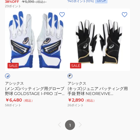
UP
740
ポイント
(
10
%)
38%OFF
￥5,390
（税込）
グ
ブ
3121B297.608
29
ポイント
(メ
(キ
用
野
ン
ッ
グ
球
ズ)
ズ)
ロ
GOLDSTAGE
バ
ジ
ー
I-
ッ
ュ
ブ
PRO
テ
ニ
GOLDSTAGE
3121B298.001
ブ
ィ
ア
BATTING
ラ
ン
バ
GLOVE
SALE
SALE
ッ
ク
グ
ッ
3121B365.600
×
用
テ
ホ
アシックス
アシックス
グ
ィ
ワ
(メンズ)バッティング用グローブ
(キッズ)ジュニア バッティング用
イ
野球 GOLDSTAGE I-PRO ゴール
手袋 野球 NEOREVIVE
ロ
ン
ト
ドステージ 3121B297.103
3121B301.002.J
￥6,480
￥2,890
（税込）
（税込）
ー
グ
58
ポイント
26
ポイント
ブ
用
野
手
球
袋
1
GOLDSTAGE
野
I-
球