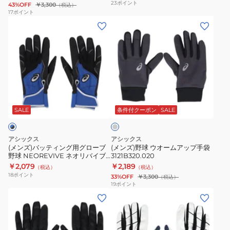
23
ポイント
43%OFF
￥3,300
（税込）
プ
ブ
17
ポイント
(メ
(メ
手
野
ン
ン
袋
球
ズ)
ズ)
野
NEOREVIVE
バ
野
球
ネ
ッ
球
3121B320.J
オ
テ
ウ
リ
チ
ィ
オ
バ
ャ
ン
ー
イ
コ
SALE
条件付クーポン
SALE
ー
グ
ム
ブ
ル
用
ア
3121B301.002
グ
アシックス
アシックス
レ
グ
ッ
(メンズ)バッティング用グローブ
(メンズ)野球 ウオームアップ手袋
ー
野球 NEOREVIVE ネオリバイブ
3121B320.020
ロ
プ
3121B301.401
￥2,079
￥2,189
（税込）
（税込）
ー
手
18
ポイント
33%OFF
￥3,300
（税込）
ブ
袋
19
ポイント
(メ
(メ
野
3121B320.020
ン
ン
球
ズ)
ズ、
NEOREVIVE