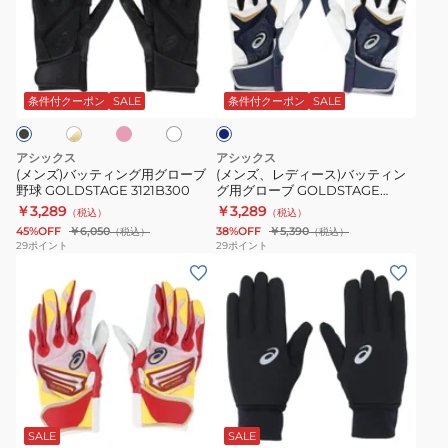
バ
レ
ネ
ッ
デ
オ
テ
ィ
リ
ピ
ホ
ホ
ネ
ィ
ー
バ
ン
ワ
イ
ク
ン
ス)
イ
イ
ビ
条件付クーポン
SALE
条件付クーポン
SALE
ト
ー
グ
バ
ブ
用
ッ
3121B301.401
アシックス
アシックス
グ
テ
(メンズ)バッティング用グローブ
(メンズ、レディース)バッティン
野球 GOLDSTAGE 3121B300
グ用グローブ GOLDSTAGE
ロ
ィ
BATTING GLOVE 3121B365.410
￥3,289
￥3,289
（税込）
（税込）
ー
ン
45%OFF
￥6,050
38%OFF
￥5,390
（税込）
（税込）
ブ
グ
29
ポイント
29
ポイント
(メ
(メ
野
用
ン
ン
球
グ
ズ)
ズ)
GOLDSTAGE
ロ
バ
野
3121B300
ー
ッ
球
ブ
テ
ウ
GOLDSTAGE
ブ
ィ
オ
BATTING
ラ
ン
ー
GLOVE
ッ
SALE
SALE