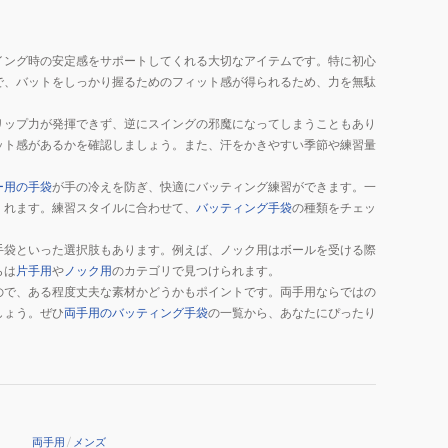
イング時の安定感をサポートしてくれる大切なアイテムです。特に初心
で、バットをしっかり握るためのフィット感が得られるため、力を無駄
リップ力が発揮できず、逆にスイングの邪魔になってしまうこともあり
ット感があるかを確認しましょう。また、汗をかきやすい季節や練習量
ー用の手袋
が手の冷えを防ぎ、快適にバッティング練習ができます。一
くれます。練習スタイルに合わせて、
バッティング手袋
の種類をチェッ
手袋といった選択肢もあります。例えば、ノック用はボールを受ける際
らは
片手用
や
ノック用
のカテゴリで見つけられます。
ので、ある程度丈夫な素材かどうかもポイントです。両手用ならではの
しょう。ぜひ
両手用のバッティング手袋
の一覧から、あなたにぴったり
両手用
/
メンズ