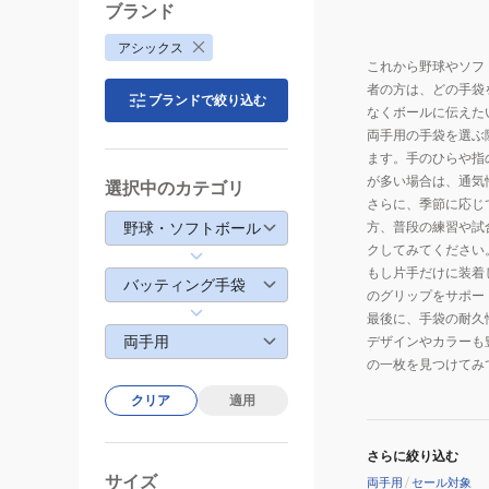
ブランド
アシックス
これから野球やソフ
者の方は、どの手袋
ブランドで絞り込む
なくボールに伝えた
両手用の手袋を選ぶ
ます。手のひらや指
が多い場合は、通気
選択中のカテゴリ
さらに、季節に応じ
野球・ソフトボール
方、普段の練習や試
クしてみてください
もし片手だけに装着
バッティング手袋
のグリップをサポー
最後に、手袋の耐久
両手用
デザインやカラーも
の一枚を見つけてみ
クリア
適用
さらに絞り込む
サイズ
両手用
/
セール対象