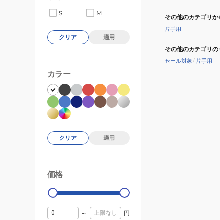
S
M
その他のカテゴリか
片手用
クリア
適用
その他のカテゴリの
セール対象
/
片手用
カラー
クリア
適用
価格
99000
0
～
円