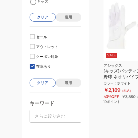
キッズ
クリア
適用
セール
アウトレット
SALE
クーポン対象
アシックス
在庫あり
(キッズ)バッテ
野球 ネオリバイ
3121B301.100.J
クリア
適用
カラー
：
ホワイト
￥2,189
（税込）
43%OFF
￥3,850
19
ポイント
キーワード