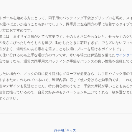
トボールを始める方にとって、両手用のバッティング手袋はグリップ力を高め、ス
を選べばよいか迷うことも多いでしょう。両手用は左右両方の手に装着するタイプ
い方におすすめです。
際には、まずサイズ感がとても重要です。手の大きさに合わないと、せっかくのグ
の長さにぴったり合うものを選び、動かしたときに窮屈すぎず、でもズレないフィ
性がよく、速乾性のある素材を選ぶことも快適にプレーを続けるポイントです。
て使い分けるのも上手な選び方のコツです。寒い冬場には保温性を備えた
ウインタ
合で使うなら、通常の両手用のバッティング手袋がバランスの良い性能を発揮して
。
したい場合や、ノックの時に使う特別なグローブが必要なら、片手用やノック用の
トするために作られているので、練習内容に応じて使い分けると効果的です。これ
性やデザインも見逃せません。特に初心者のうちは、手袋の摩耗が早いこともある
豊富に揃っているので、自分の好みやモチベーションを上げてくれる一枚を選びま
てください。
両手用
/
キッズ