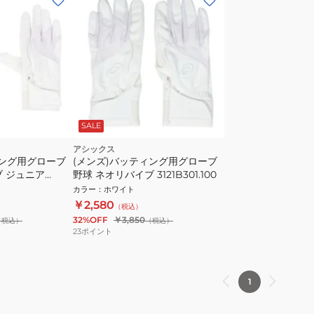
SALE
アシックス
ィング用グローブ
(メンズ)バッティング用グローブ
ブ ジュニア
野球 ネオリバイブ 3121B301.100
カラー
：
ホワイト
￥2,580
（税込）
32%OFF
￥3,850
（税込）
（税込）
23
ポイント
1