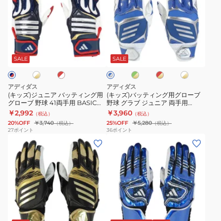
ジ
バ
TOP1
ッ
4213
用
ュ
ッ
LBG205
テ
LBG403-
ニ
テ
ィ
2911
ホ
レ
グ
レ
ホ
ブ
ア
ィ
ン
ッ
リ
ッ
ワ
ル
バ
ン
ド
ー
ド
イ
グ
SALE
SALE
ー
×
ン
×
ト
×
ッ
グ
グ
×
ゴ
×
シ
テ
用
ラ
ゴ
ー
ゴ
ル
アディダス
アディダス
ー
ル
ー
ィ
グ
バ
ブ
(キッズ)ジュニア バッティング用
(キッズ)バッティング用グローブ
ル
ド
ル
ー
グローブ 野球 41両手用 BASIC
野球 グラブ ジュニア 両手用
ン
ロ
TOP1
ド
ド
LBG405
LBG904
￥2,992
￥3,960
（税込）
（税込）
グ
ー
両
20%OFF
￥3,740
25%OFF
￥5,280
（税込）
（税込）
用
ブ
手
27
ポイント
36
ポイント
(メ
(メ
グ
野
用
ン
ン
ロ
球
LBG203
ズ)
ズ)
ー
グ
バ
バ
ブ
ラ
ッ
ッ
野
ブ
テ
テ
球
ジ
ホ
ブ
ィ
ィ
41
ュ
ワ
ル