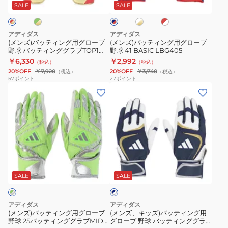
ン
ン
イ
ド
テ
テ
SALE
SALE
ビ
ト
×
ー
グ
グ
ィ
ィ
×
ホ
×
用
用
ン
ン
ゴ
ワ
レ
アディダス
アディダス
ー
イ
グ
グ
ッ
グ
グ
(メンズ)バッティング用グローブ
(メンズ)バッティング用グローブ
ル
ト
ド
野球 バッティンググラブTOP1
野球 41 BASIC LBG405
ロ
ロ
グ
グ
ド
LBG204
￥6,330
￥2,992
（税込）
（税込）
ー
ー
ラ
ラ
20%OFF
￥7,920
20%OFF
￥3,740
（税込）
（税込）
ブ
ブ
ブ
ブ
57
ポイント
27
ポイント
(メ
(メ
野
野
BASIC
BASIC
ン
ン
球
球
両
LBG404
ズ)
ズ、
バ
41
手
バ
キ
ッ
BASIC
用
ッ
ッ
テ
LBG405
LBG403-
テ
ズ)
ィ
6411
ネ
ィ
バ
ン
イ
ン
ッ
グ
SALE
SALE
ビ
ー
グ
テ
グ
×
用
ィ
ラ
ホ
アディダス
アディダス
グ
ン
ワ
ブ
(メンズ)バッティング用グローブ
(メンズ、キッズ)バッティング用
イ
野球 25バッティンググラブMID
グローブ 野球 バッティンググラ
ロ
グ
TOP1