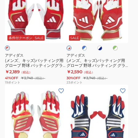
ズ、
ズ、
キ
キ
ッ
ッ
ズ)
ズ)
ブ
ホ
ラ
ホ
バ
バ
ル
ワ
イ
ワ
ッ
ッ
ー
イ
ム
条件付クーポン
SALE
SALE
イ
×
ト
×
ト
テ
テ
ホ
×
ホ
×
ィ
ィ
ワ
ネ
ワ
レ
アディダス
アディダス
イ
イ
イ
ン
ン
ッ
(メンズ、キッズ)バッティング用
(メンズ、キッズ)バッティング用
ト
ビ
ト
ド
グローブ 野球 バッティンググラ
グローブ 野球 バッティング グラ
グ
グ
ー
ブBASIC 両手用 LBG403-6411
ブ BASIC LBG404
￥2,189
￥2,590
（税込）
（税込）
用
用
41%OFF
￥3,740
30%OFF
￥3,740
（税込）
（税込）
グ
グ
19
ポイント
23
ポイント
(メ
(メ
ロ
ロ
ン
ン
ー
ー
ズ)
ズ)
ブ
ブ
バ
バ
野
野
ッ
ッ
球
球
テ
テ
バ
バ
グ
ホ
レ
ネ
ィ
ィ
ッ
ッ
ワ
ッ
イ