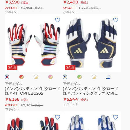
ト
両手用 LBG504-4213
ブBASIC 両手用 LBG403-2911
￥3,590
￥2,490
（税込）
（税込）
ー
用
LBG204
27%OFF
￥4,950
33%OFF
￥3,740
（税込）
（税込）
ブ
グ
32
ポイント
22
ポイント
(メ
(メ
野
ロ
ン
ン
球
ー
ズ)
ズ)
25
ブ
バ
バ
バ
野
ッ
ッ
ッ
球
テ
テ
テ
バ
レ
ホ
ピ
グ
ホ
ネ
ィ
ィ
ィ
ッ
ワ
ン
リ
ワ
イ
ン
ン
イ
ク
ー
イ
ン
テ
SALE
SALE
ビ
ト
×
ン
ト
ー
グ
グ
グ
ィ
ゴ
×
×
+
2
×
用
用
グ
ン
ー
ゴ
ゴ
ゴ
アディダス
アディダス
ル
ー
ー
グ
グ
ー
ラ
グ
(メンズ)バッティング用グローブ
(メンズ)バッティング用グローブ
ル
ル
ル
野球 41 TOP1 LBG205
野球 バッティンググラブTOP1 両
ロ
ロ
ブ
グ
ド
ド
ド
手用 LBG203
￥6,336
￥5,544
（税込）
（税込）
ー
ー
MID
ラ
50
ポイント
20%OFF
￥7,920
（税込）
ブ
ブ
両
ブ
57
ポイント
(キ
(キ
野
野
手
BASIC
ッ
ッ
球
球
用
両
ズ)
ズ)
41
バ
LBG504-
手