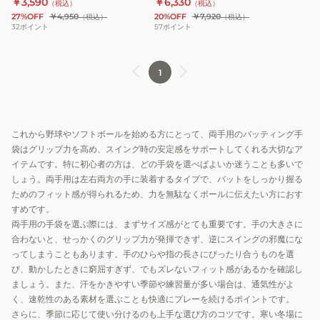
￥3,590
￥6,330
（税込）
（税込）
ー
ー
LBG304
27%OFF
￥4,950
20%OFF
￥7,920
（税込）
（税込）
ブ
ブ
32
ポイント
57
ポイント
野
野
球
球
1
25
TOP1
バ
両
ッ
手
テ
用
これから野球やソフトボールを始める方にとって、両手用のバッティング手
ィ
LBG204A-
袋はグリップ力を高め、スイング時の安定感をサポートしてくれる大切なア
ン
4222
イテムです。特に初心者の方は、どの手袋を選べばよいか迷うことも多いで
グ
しょう。両手用は左右両方の手に装着するタイプで、バットをしっかり握る
ためのフィット感が得られるため、力を無駄なくボールに伝えたい方におす
グ
すめです。
ラ
両手用の手袋を選ぶ際には、まずサイズ感がとても重要です。手の大きさに
ブ
合わないと、せっかくのグリップ力が発揮できず、逆にスイングの邪魔にな
MID
ってしまうこともあります。手のひらや指の長さにぴったり合うものを選
両
び、動かしたときに窮屈すぎず、でもズレないフィット感があるかを確認し
手
ましょう。また、汗をかきやすい季節や練習量が多い場合は、通気性がよ
用
く、速乾性のある素材を選ぶことも快適にプレーを続けるポイントです。
さらに、季節に応じて使い分けるのも上手な選び方のコツです。寒い冬場に
LBG504-