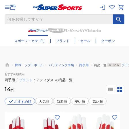
さらに絞り込む
スポーツ・カテゴリ
ブランド
セール
クーポン
野球・ソフトボール
バッティング手袋
両手用
商品一覧
ブラ
絞り込み
おすすめ
順表示
両手用
/
ブランド
アディダス
の商品一覧
14
件
おすすめ順
人気順
新着順
安い順
高い順
(メ
(メ
ン
ン