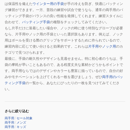
は保温性を備えた
ウインター用の手袋
が手の冷えを防ぎ、快適にバッティン
2313
グ練習ができます。一方、普段の練習や試合で使うなら、通常の両手用のバ
ッティング手袋がバランスの良い性能を発揮してくれます。練習スタイルに
合わせて、
バッティング手袋
の種類をチェックしてみてください。
もし片手だけに装着したい場合や、ノックの時に使う特別なグローブが必要
なら、片手用やノック用の手袋といった選択肢もあります。例えば、ノック
用はボールを受ける際のグリップをサポートするために作られているので、
練習内容に応じて使い分けると効果的です。これらは
片手用
や
ノック用
のカ
テゴリで見つけられます。
最後に、手袋の耐久性やデザインも見逃せません。特に初心者のうちは、手
袋の摩耗が早いこともあるので、ある程度丈夫な素材かどうかもポイントで
す。両手用ならではのデザインやカラーも豊富に揃っているので、自分の好
みやモチベーションを上げてくれる一枚を選びましょう。ぜひ
両手用のバッ
ティング手袋
の一覧から、あなたにぴったりの一枚を見つけてみてくださ
い。
さらに絞り込む
両手用
/
セール対象
両手用
/
メンズ
両手用
/
キッズ