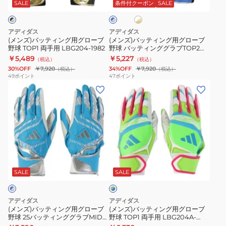
ン
ン
イ
両
ニ
SALE
条件付クーポン
SALE
ー
ト
×
グ
グ
手
ア
×
シ
用
用
用
両
ゴ
ル
アディダス
アディダス
ー
グ
グ
バ
BASIC
手
(メンズ)バッティング用グローブ
(メンズ)バッティング用グローブ
ル
ー
野球 TOP1 両手用 LBG204-1982
野球 バッティンググラブTOP2
ロ
ロ
LBG405
用
ド
LBG304
￥5,489
￥5,227
（税込）
（税込）
ー
ー
LBG904
30%OFF
￥7,920
34%OFF
￥7,920
（税込）
（税込）
ブ
ブ
49
ポイント
47
ポイント
(メ
(メ
野
野
ン
ン
球
球
ズ)
ズ)
TOP1
バ
バ
バ
両
ッ
ッ
ッ
手
テ
テ
テ
用
ィ
グ
ィ
ィ
LBG204-
ン
リ
ン
ン
1982
グ
SALE
SALE
ー
ン
グ
グ
グ
×
用
用
ラ
ブ
アディダス
アディダス
グ
グ
ル
ブ
(メンズ)バッティング用グローブ
(メンズ)バッティング用グローブ
ー
野球 25バッティンググラブMID
野球 TOP1 両手用 LBG204A-
ロ
ロ
TOP2
両手用 LBG504-2313
4222