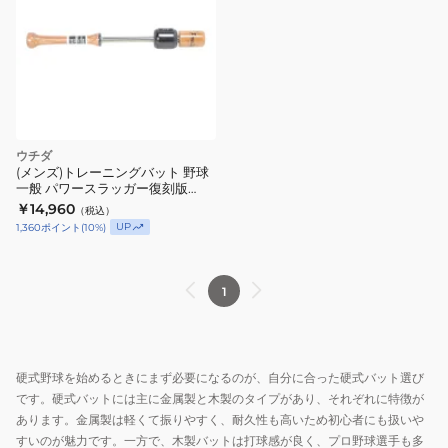
ウチダ
(メンズ)トレーニングバット 野球
一般 パワースラッガー復刻版
FUPS-56
￥14,960
（税込）
UP
1,360
ポイント
(
10
%)
1
硬式野球を始めるときにまず必要になるのが、自分に合った硬式バット選び
です。硬式バットには主に金属製と木製のタイプがあり、それぞれに特徴が
あります。金属製は軽くて振りやすく、耐久性も高いため初心者にも扱いや
すいのが魅力です。一方で、木製バットは打球感が良く、プロ野球選手も多