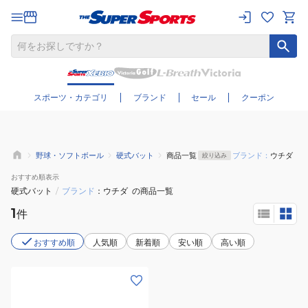
さらに絞り込む
スポーツ・カテゴリ
ブランド
セール
クーポン
野球・ソフトボール
硬式バット
商品一覧
ブランド：
ウチダ
絞り込み
おすすめ
順表示
硬式バット
/
ブランド
ウチダ
の商品一覧
1
件
おすすめ順
人気順
新着順
安い順
高い順