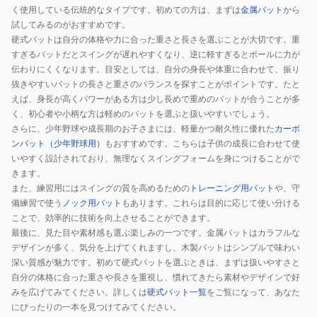
く使用している伝統的なタイプです。初めての方は、まずは
金属バット
から
試してみるのがおすすめです。
硬式バットは自分の体格や力に合った重さと長さを選ぶことが大切です。重
すぎるバットだとスイングが遅れやすくなり、逆に軽すぎるとボールに力が
伝わりにくくなります。目安としては、自分の身長や体重に合わせて、振り
抜きやすいバットの長さと重さのバランスを探すことがポイントです。たと
えば、身長が高くパワーがある方は少し長めで重めのバットが合うことが多
く、初心者や小柄な方は軽めのバットを選ぶと扱いやすいでしょう。
さらに、少年野球や成長期のお子さまには、軽量かつ耐久性に優れた
カーボ
ンバット（少年野球用）
もおすすめです。こちらは子供の成長に合わせて使
いやすく設計されており、無理なくスイングフォームを身につけることがで
きます。
また、練習用にはスイングの質を高めるための
トレーニング用バット
や、守
備練習で使う
ノック用バット
もあります。これらは目的に応じて使い分ける
ことで、効率的に技術を向上させることができます。
最後に、見た目や素材感も選ぶ楽しみの一つです。金属バットはカラフルな
デザインが多く、気分を上げてくれますし、木製バットはシンプルで味わい
深い質感が魅力です。初めて硬式バットを選ぶときは、まずは扱いやすさと
自分の体格に合った重さや長さを重視し、慣れてきたら素材やデザインで好
みを広げてみてください。詳しくは
硬式バット一覧
をご覧になって、あなた
にぴったりの一本を見つけてみてください。