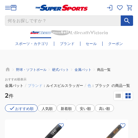
さらに絞り込む
スポーツ・カテゴリ
ブランド
セール
クーポン
野球・ソフトボール
硬式バット
金属バット
商品一覧
おすすめ
順表示
金属バット
/
ブランド
ルイスビルスラッガー
/
色
ブラック
の商品一覧
2
件
おすすめ順
人気順
新着順
安い順
高い順