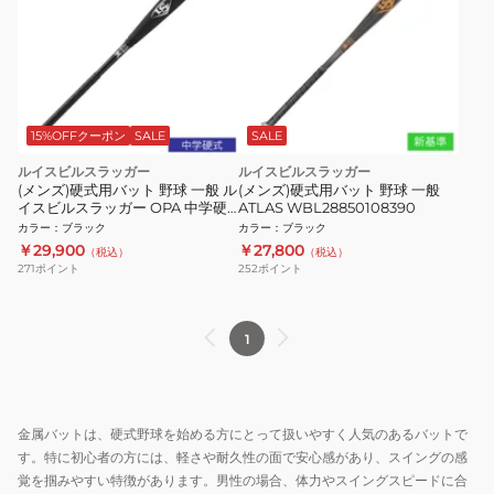
15%OFFクーポン
SALE
SALE
ルイスビルスラッガー
ルイスビルスラッガー
(メンズ)硬式用バット 野球 一般 ル
(メンズ)硬式用バット 野球 一般
イスビルスラッガー OPA 中学硬
ATLAS WBL28850108390
式用 82cm/800g平均
カラー
：
ブラック
カラー
：
ブラック
WBL28880108280
￥29,900
￥27,800
（税込）
（税込）
271
ポイント
252
ポイント
1
金属バットは、硬式野球を始める方にとって扱いやすく人気のあるバットで
す。特に初心者の方には、軽さや耐久性の面で安心感があり、スイングの感
覚を掴みやすい特徴があります。男性の場合、体力やスイングスピードに合