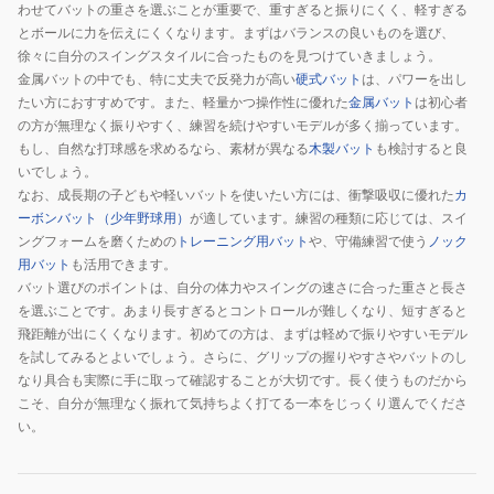
わせてバットの重さを選ぶことが重要で、重すぎると振りにくく、軽すぎる
とボールに力を伝えにくくなります。まずはバランスの良いものを選び、
徐々に自分のスイングスタイルに合ったものを見つけていきましょう。
金属バットの中でも、特に丈夫で反発力が高い
硬式バット
は、パワーを出し
たい方におすすめです。また、軽量かつ操作性に優れた
金属バット
は初心者
の方が無理なく振りやすく、練習を続けやすいモデルが多く揃っています。
もし、自然な打球感を求めるなら、素材が異なる
木製バット
も検討すると良
いでしょう。
なお、成長期の子どもや軽いバットを使いたい方には、衝撃吸収に優れた
カ
ーボンバット（少年野球用）
が適しています。練習の種類に応じては、スイ
ングフォームを磨くための
トレーニング用バット
や、守備練習で使う
ノック
用バット
も活用できます。
バット選びのポイントは、自分の体力やスイングの速さに合った重さと長さ
を選ぶことです。あまり長すぎるとコントロールが難しくなり、短すぎると
飛距離が出にくくなります。初めての方は、まずは軽めで振りやすいモデル
を試してみるとよいでしょう。さらに、グリップの握りやすさやバットのし
なり具合も実際に手に取って確認することが大切です。長く使うものだから
こそ、自分が無理なく振れて気持ちよく打てる一本をじっくり選んでくださ
い。