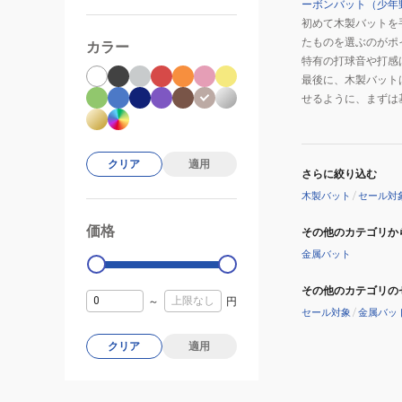
ーボンバット（少年
初めて木製バットを
たものを選ぶのがポ
カラー
特有の打球音や打感
最後に、木製バット
せるように、まずは
クリア
適用
さらに絞り込む
木製バット
/
セール対
価格
99000
0
その他のカテゴリか
金属バット
その他のカテゴリの
～
円
セール対象
/
金属バッ
クリア
適用