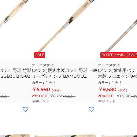
SALE
5%OFFクーポン
SAL
エスエスケイ
エスエスケイ
バット 野球 竹製
(メンズ)硬式木製バット 野球 一般
(メンズ)軟式用バッ
SBB301310-83
リーグチャンプ BAMBOO
木製 プロエッジ 84
84cm/平均900g SBB301310-84
均 EBB4003W-T6
カラー
：
キナリ
カラー
：
キナリ
￥5,990
￥9,680
（税込）
（税込）
27%OFF
￥8,250
20%OFF
￥12,100
（税込）
（税込）
（税
54
ポイント
88
ポイント