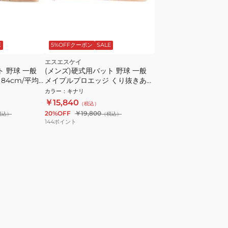
E
5%OFFクーポン
SALE
エスエスケイ
ト 野球 一般
(メンズ)硬式用バット 野球 一般
84cm/平均
メイプルプロエッジ くり抜きあり
YAKI-84
84cm/平均880g EBB3026F-
カラー
：
キナリ
T6YAKI-84
￥15,840
（税込）
20%OFF
￥19,800
税込）
（税込）
144
ポイント