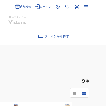
店舗検索
ログイン
サーフ&スノー
クーポン
9
件