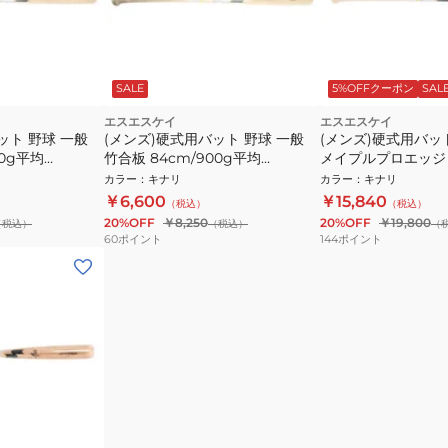
SALE
5%OFFクーポン
SAL
エスエスケイ
エスエスケイ
ット 野球 一般
(メンズ)硬式用バット 野球 一般
(メンズ)硬式用バッ
00g平均
竹合板 84cm/900g平均
メイプルプロエッジ 
SBB3000F10-84
890g EBB3026-KO
カラー
：
キナリ
カラー
：
キナリ
￥6,600
￥15,840
（税込）
（税込）
20%OFF
￥8,250
20%OFF
￥19,800
（税込）
（税込）
（
60
ポイント
144
ポイント