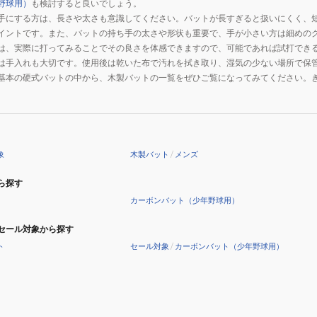
野球用）
も検討すると良いでしょう。
手にする方は、長さや太さも意識してください。バットが長すぎると扱いにくく、
イントです。また、バットの持ち手の太さや形状も重要で、手が小さい方は細めの
は、実際に打ってみることでその良さを体感できますので、可能であれば試打でき
は手入れも大切です。使用後は乾いた布で汚れを拭き取り、湿気の少ない場所で保
基本の硬式バットの中から、木製バットの一覧をぜひご覧になってみてください。
象
木製バット
/
メンズ
ら探す
カーボンバット（少年野球用）
セール対象から探す
ト
セール対象
/
カーボンバット（少年野球用）