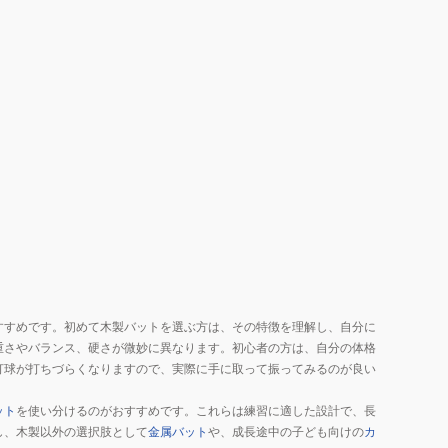
すすめです。初めて木製バットを選ぶ方は、その特徴を理解し、自分に
重さやバランス、硬さが微妙に異なります。初心者の方は、自分の体格
打球が打ちづらくなりますので、実際に手に取って振ってみるのが良い
ット
を使い分けるのがおすすめです。これらは練習に適した設計で、長
し、木製以外の選択肢として
金属バット
や、成長途中の子ども向けの
カ