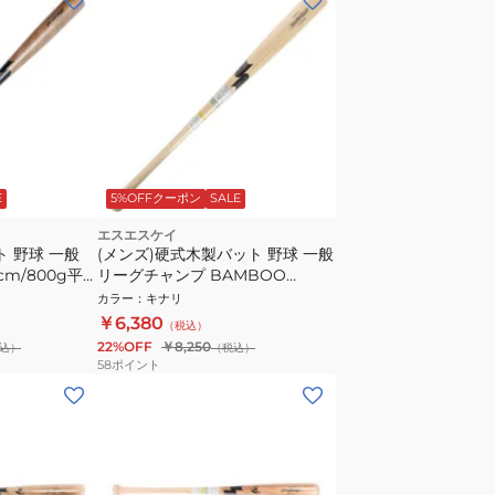
E
5%OFFクーポン
SALE
エスエスケイ
ト 野球 一般
(メンズ)硬式木製バット 野球 一般
cm/800g平
リーグチャンプ BAMBOO
85cm/平均900g SBB301310-85
カラー
：
キナリ
￥6,380
（税込）
22%OFF
￥8,250
込）
（税込）
58
ポイント