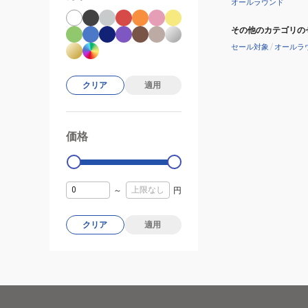
オールラウンド
3247
その他のカテゴリの
セール対象
/
オールラ
クリア
適用
価格
99000
0
～
円
クリア
適用