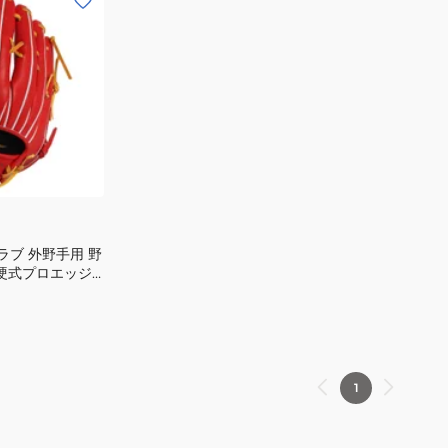
ラブ 外野手用 野
 硬式プロエッジ
用 PKB874-
1