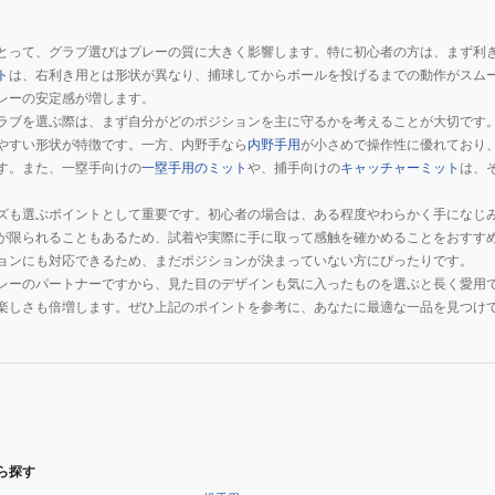
とって、グラブ選びはプレーの質に大きく影響します。特に初心者の方は、まず利
ト
は、右利き用とは形状が異なり、捕球してからボールを投げるまでの動作がスム
レーの安定感が増します。
ラブを選ぶ際は、まず自分がどのポジションを主に守るかを考えることが大切です
やすい形状が特徴です。一方、内野手なら
内野手用
が小さめで操作性に優れており
す。また、一塁手向けの
一塁手用のミット
や、捕手向けの
キャッチャーミット
は、
ズも選ぶポイントとして重要です。初心者の場合は、ある程度やわらかく手になじ
が限られることもあるため、試着や実際に手に取って感触を確かめることをおすす
ョンにも対応できるため、まだポジションが決まっていない方にぴったりです。
レーのパートナーですから、見た目のデザインも気に入ったものを選ぶと長く愛用
楽しさも倍増します。ぜひ上記のポイントを参考に、あなたに最適な一品を見つけ
ら探す