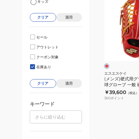
キッズ
ン
ズ)
クリア
適用
硬
式
用
セール
グ
レ
アウトレット
ラ
ッ
ド
ブ
クーポン対象
外
在庫あり
野
エスエスケイ
(メンズ)硬式用グ
手
クリア
適用
球グローブ 一般
用
シリーズ B 左投げ
￥39,600
（税込）
野
3247
360
ポイント
球
キーワード
グ
ロ
ー
ブ