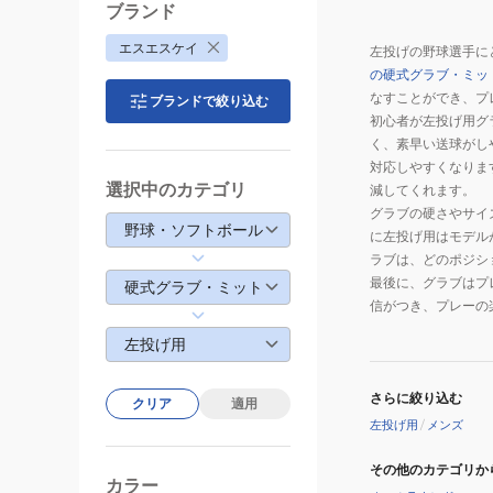
一
ブランド
般
エスエスケイ
左投げの野球選手に
硬
の硬式グラブ・ミッ
式
なすことができ、プ
ブランドで絞り込む
プ
初心者が左投げ用グ
ロ
く、素早い送球がし
エ
対応しやすくなりま
ッ
選択中のカテゴリ
減してくれます。
ジ
グラブの硬さやサイ
野球・ソフトボール
に左投げ用はモデル
シ
ラブは、どのポジシ
リ
最後に、グラブはプ
硬式グラブ・ミット
ー
信がつき、プレーの
ズ
左投げ用
B
左
投
さらに絞り込む
クリア
適用
げ
左投げ用
/
メンズ
用
その他のカテゴリか
PKB874-
カラー