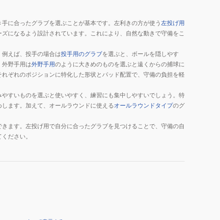
き手に合ったグラブを選ぶことが基本です。左利きの方が使う
左投げ用
ーズになるよう設計されています。これにより、自然な動きで守備をこ
。例えば、投手の場合は
投手用のグラブ
を選ぶと、ボールを隠しやす
、外野手用は
外野手用
のように大きめのものを選ぶと遠くからの捕球に
それぞれのポジションに特化した形状とパッド配置で、守備の負担を軽
みやすいものを選ぶと使いやすく、練習にも集中しやすいでしょう。特
めします。加えて、オールラウンドに使える
オールラウンドタイプ
のグ
できます。左投げ用で自分に合ったグラブを見つけることで、守備の自
てください。