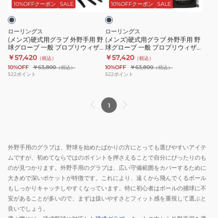
ラ
ラ
プ
プ
ッ
10%OFFクーポン
SALE
10%OFFクーポン
SALE
ク
ブ
ブ
ロ
ロ
外
外
プ
プ
ローリングス
ローリングス
野
野
リ
リ
(メンズ)硬式用グラブ 外野手用 野
(メンズ)硬式用グラブ 外野手用 野
球グローブ 一般 プロプリウィザ
球グローブ 一般 プロプリウィザ
手
手
フ
フ
ード02 B88MG B
ード 02 GH6PW2B88MG-B-RH
￥57,420
￥57,420
（税込）
（税込）
用
用
ァ
ァ
GH6PW2B88MG-B
10%OFF
￥63,800
10%OFF
￥63,800
（税込）
（税込）
野
野
ー
ー
522
ポイント
522
ポイント
球
球
ド
ド
グ
グ
Y795
Y795
1
ロ
ロ
B
GH6PRY795-
ー
ー
GH6PRY795-
B-
ブ
ブ
B
RH
一
一
外野手用のグラブは、野球を始めたばかりの方にとっても選びやすいアイテ
般
般
ムですが、初めてならではのポイントを押さえることで自分にぴったりのも
プ
プ
のが見つかります。外野手用のグラブは、広い守備範囲をカバーするために
ロ
ロ
大きめで深いポケットが特徴です。これにより、遠くから飛んでくるボール
もしっかりキャッチしやすくなっています。特に初心者はボールの捕球に不
プ
プ
安があることが多いので、まずは扱いやすさとフィット感を重視して選ぶと
リ
リ
良いでしょう。
ウ
ウ