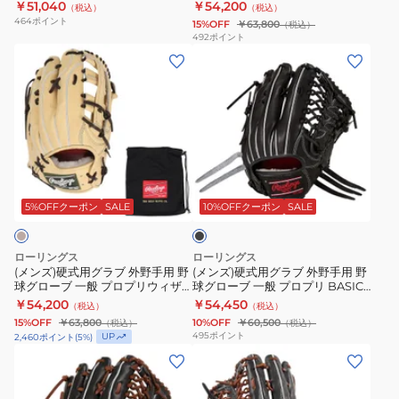
ン
オレンジ GH4FHPB88-ORG
ード 02 左投用
￥51,040
￥54,200
（税込）
（税込）
用
用
ァ
GH5HJR89-
GH5HRB870-
GH4PW2B87MG-B-RH
464
ポイント
15%OFF
￥63,800
（税込）
野
野
ー
LIME
B-
492
ポイント
(メ
(メ
球
球
ド
RH
ン
ン
グ
グ
左
ズ)
ズ)
ロ
ロ
投
硬
硬
ー
ー
用
式
式
ブ
ブ
GH4PRB88FS-
用
用
一
一
MO/GT-
ブ
グ
グ
般
般
RH
ラ
ラ
ラ
HOH
プ
ッ
5%OFFクーポン
SALE
10%OFFクーポン
SALE
ク
ブ
ブ
プ
ロ
外
外
レ
プ
ローリングス
ローリングス
野
野
ミ
リ
(メンズ)硬式用グラブ 外野手用 野
(メンズ)硬式用グラブ 外野手用 野
球グローブ 一般 プロプリウィザ
球グローブ 一般 プロプリ BASIC
手
手
ア
ウ
ード GH5FPW2B87MG-CAM
N68 B GH6PRN68-B
￥54,200
￥54,450
（税込）
（税込）
用
用
ム
ィ
15%OFF
￥63,800
10%OFF
￥60,500
（税込）
（税込）
野
野
オ
ザ
495
ポイント
UP
2,460
ポイント
(
5
%)
球
球
レ
(メ
ー
(メ
グ
グ
ン
ン
ド
ン
ロ
ロ
ジ
ズ)
02
ズ)