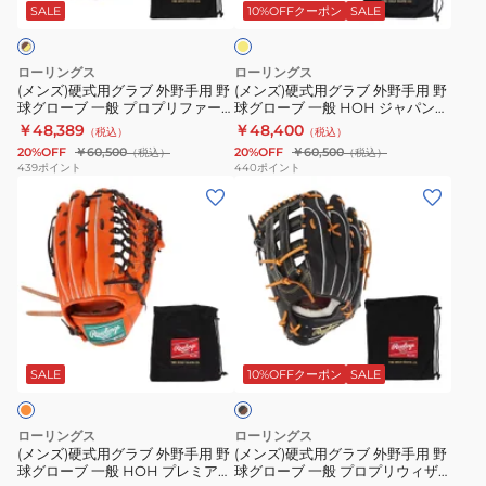
ラ
ラ
ハ
ロ
ロ
SALE
10%OFFクーポン
SALE
ー
ブ
ブ
イ
ー
外
外
パ
ブ
ローリングス
ローリングス
野
野
ー
一
(メンズ)硬式用グラブ 外野手用 野
(メンズ)硬式用グラブ 外野手用 野
球グローブ 一般 プロプリファー
球グローブ 一般 HOH ジャパン
手
手
テ
般
ド 左投用 GH4PRB88FS-
GH5HJR89-LIME
￥48,389
￥48,400
（税込）
（税込）
用
用
ッ
HOH
MO/GT-RH
20%OFF
￥60,500
20%OFF
￥60,500
（税込）
（税込）
野
野
ク
ラ
439
ポイント
440
ポイント
(メ
(メ
球
球
R2G
イ
ン
ン
グ
グ
左
ジ
ズ)
ズ)
ロ
ロ
投
ン
硬
硬
ー
ー
げ
グ
式
式
ブ
ブ
用
ス
用
用
一
一
GR5HTB88FS-
タ
ブ
グ
グ
般
般
CAM-
ー
ラ
ラ
ラ
プ
HOH
RH
COMB
SALE
10%OFFクーポン
SALE
ッ
ク
ブ
ブ
ロ
ジ
左
×
外
外
プ
ャ
投
ブ
ローリングス
ローリングス
野
野
ラ
リ
パ
げ
(メンズ)硬式用グラブ 外野手用 野
(メンズ)硬式用グラブ 外野手用 野
ウ
球グローブ 一般 HOH プレミアム
球グローブ 一般 プロプリウィザ
手
手
フ
ン
用