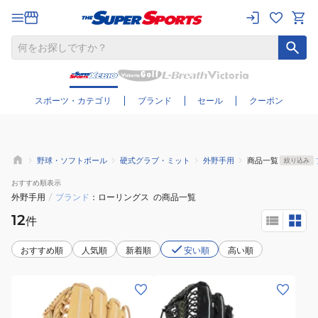
さらに絞り込む
スポーツ・カテゴリ
ブランド
セール
クーポン
野球・ソフトボール
硬式グラブ・ミット
外野手用
商品一覧
絞り込み
おすすめ
順表示
外野手用
/
ブランド
ローリングス
の商品一覧
12
件
おすすめ順
人気順
新着順
安い順
高い順
(メ
(メ
ン
ン