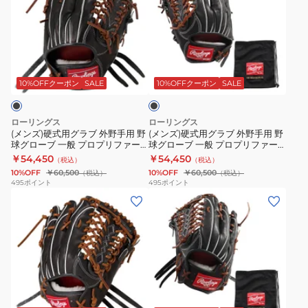
ー
ー
GH4FHPB88-
硬
左
硬
ブ
ブ
ORG
式
投
式
一
一
用
用
用
ブ
般
般
グ
GH4PW2B87MG-
グ
ラ
プ
プ
ラ
B-
ラ
ッ
10%OFFクーポン
SALE
10%OFFクーポン
SALE
ク
ロ
ロ
ブ
RH
ブ
プ
プ
外
外
ローリングス
ローリングス
リ
リ
野
野
(メンズ)硬式用グラブ 外野手用 野
(メンズ)硬式用グラブ 外野手用 野
球グローブ 一般 プロプリファー
球グローブ 一般 プロプリファー
ウ
BASIC
手
手
ド Y795 B GH6PRY795-B
ド Y795 GH6PRY795-B-RH
￥54,450
￥54,450
（税込）
（税込）
ィ
N68
用
用
10%OFF
￥60,500
10%OFF
￥60,500
（税込）
（税込）
ザ
B
野
野
495
ポイント
495
ポイント
ー
(メ
GH6PRN68-
(メ
球
球
ド
ン
B
ン
グ
グ
GH5FPW2B87MG-
ズ)
ズ)
ロ
ロ
CAM
硬
硬
ー
ー
式
式
ブ
ブ
用
用
一
一
ブ
グ
グ
般
般
ラ