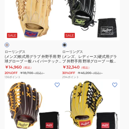
ズ)
ズ、
軟
レ
式
デ
用
ィ
ブ
グ
ー
ラ
ラ
ス)
ッ
SALE
SALE
ク
ブ
硬
外
式
ローリングス
ローリングス
野
用
(メンズ)軟式用グラブ 外野手用 野
(メンズ、レディース)硬式用グラ
球グローブ 一般 ハイパーテック
ブ 外野手用 野球グローブ 一般
手
グ
R2G 左投げ用 GR5HTB88FS-
HOH ライジングスター COMB
￥14,960
￥32,340
（税込）
（税込）
用
ラ
CAM-RH
左投げ用 GH5HRB870-B-RH
20%OFF
￥18,700
30%OFF
￥46,200
（税込）
（税込）
野
ブ
136
ポイント
294
ポイント
(メ
(メ
球
外
ン
ン
グ
野
ズ)
ズ)
ロ
手
硬
硬
ー
用
式
式
ブ
野
用
用
一
球
イ
グ
グ
般
グ
エ