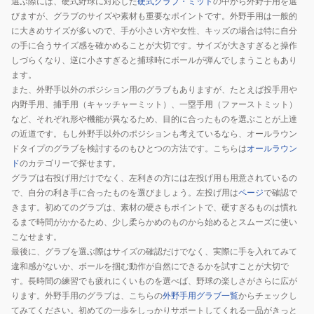
選ぶ際には、硬式野球に対応した
硬式グラブ・ミット
の中から外野手用を選
ィ
ィ
びますが、グラブのサイズや素材も重要なポイントです。外野手用は一般的
ザ
ザ
に大きめサイズが多いので、手が小さい方や女性、キッズの場合は特に自分
ー
ー
の手に合うサイズ感を確かめることが大切です。サイズが大きすぎると操作
ド
ド
しづらくなり、逆に小さすぎると捕球時にボールが弾んでしまうこともあり
ます。
02
02
また、外野手以外のポジション用のグラブもありますが、たとえば投手用や
B88MG
GH6PW2B88MG-
内野手用、捕手用（キャッチャーミット）、一塁手用（ファーストミット）
B
B-
など、それぞれ形や機能が異なるため、目的に合ったものを選ぶことが上達
GH6PW2B88MG-
RH
の近道です。もし外野手以外のポジションも考えているなら、オールラウン
B
ドタイプのグラブを検討するのもひとつの方法です。こちらは
オールラウン
ド
のカテゴリーで探せます。
グラブは右投げ用だけでなく、左利きの方には左投げ用も用意されているの
で、自分の利き手に合ったものを選びましょう。左投げ用は
ページ
で確認で
きます。初めてのグラブは、素材の硬さもポイントで、硬すぎるものは慣れ
るまで時間がかかるため、少し柔らかめのものから始めるとスムーズに使い
こなせます。
最後に、グラブを選ぶ際はサイズの確認だけでなく、実際に手を入れてみて
違和感がないか、ボールを掴む動作が自然にできるかを試すことが大切で
す。長時間の練習でも疲れにくいものを選べば、野球の楽しさがさらに広が
ります。外野手用のグラブは、こちらの
外野手用グラブ一覧
からチェックし
てみてください。初めての一歩をしっかりサポートしてくれる一品がきっと