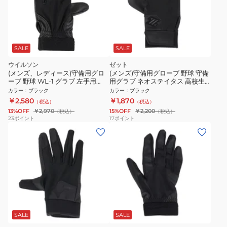
SALE
SALE
ウイルソン
ゼット
(メンズ、レディース)守備用グロ
(メンズ)守備用グローブ 野球 守備
ーブ 野球 WL-1 グラブ 左手用
用グラブ ネオステイタス 高校生
WB5750001
対応 片手用 BG295HS-1900RH
カラー
：
ブラック
カラー
：
ブラック
￥2,580
￥1,870
（税込）
（税込）
13%OFF
￥2,970
15%OFF
￥2,200
（税込）
（税込）
23
ポイント
17
ポイント
SALE
SALE