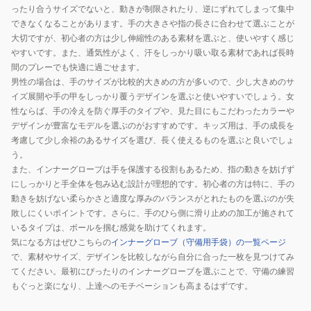
ったり合うサイズでないと、動きが制限されたり、逆にずれてしまって集中
できなくなることがあります。手の大きさや指の長さに合わせて選ぶことが
大切ですが、初心者の方は少し伸縮性のある素材を選ぶと、使いやすく感じ
やすいです。また、通気性がよく、汗をしっかり吸い取る素材であれば長時
間のプレーでも快適に過ごせます。
男性の場合は、手のサイズが比較的大きめの方が多いので、少し大きめのサ
イズ展開や手の甲をしっかり覆うデザインを選ぶと使いやすいでしょう。女
性ならば、手の冷えを防ぐ厚手のタイプや、見た目にもこだわったカラーや
デザインが豊富なモデルを選ぶのがおすすめです。キッズ用は、手の成長を
考慮して少し余裕のあるサイズを選び、長く使えるものを選ぶと良いでしょ
う。
また、インナーグローブは手を保護する役割もあるため、指の動きを妨げず
にしっかりと手全体を包み込む設計が理想的です。初心者の方は特に、手の
動きを妨げない柔らかさと適度な厚みのバランスがとれたものを選ぶのが失
敗しにくいポイントです。さらに、手のひら側に滑り止めの加工が施されて
いるタイプは、ボールを掴む感覚を助けてくれます。
気になる方はぜひこちらの
インナーグローブ（守備用手袋）の一覧ページ
で、素材やサイズ、デザインを比較しながら自分に合った一枚を見つけてみ
てください。最初にぴったりのインナーグローブを選ぶことで、守備の練習
もぐっと楽になり、上達へのモチベーションも高まるはずです。