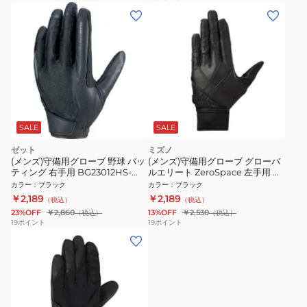
SALE
SALE
ゼット
ミズノ
(メンズ)守備用グローブ 野球 バッ
(メンズ)守備用グローブ グローバ
ティング 右手用 BG23012HS-
ルエリート ZeroSpace 左手用 高
1900RH
校野球ルール対応モデル
カラー
：
ブラック
カラー
：
ブラック
1EJED240 90
￥2,189
￥2,189
（税込）
（税込）
23%OFF
￥2,860
13%OFF
￥2,530
（税込）
（税込）
19
ポイント
19
ポイント