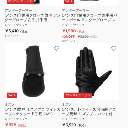
10%OFFクーポン
SALE
アンダーアーマー
アンダーアーマー
(メンズ)守備用グローブ 野球 アン
(メンズ)守備用グローブ 左手用 ベ
ダーグローブ 左手 片手用
ースボール アンダーグローブ ス
6014435 001
テルス 1354256 BLK/BLK BB
カラー
：
ブラック
カラー
：
ブラック
￥3,410
￥1,980
（税込）
（税込）
31
ポイント
40%OFF
￥3,300
（税込）
18
ポイント
SALE
20%OFFクーポン
ミズノ
ミズノ
(メンズ)野球 ミズノプロ フィンガ
(メンズ、レディース)守備用グロ
ープロテクター 片手用 24SS
ーブ 野球 ミズノプロ パッド付 左
1EJED17509
手用 高校野球ルール対応モデル
カラー
：
ブラック
カラー
：
ブラック
1EJED34090
￥878
￥3,520
（税込）
（税込）