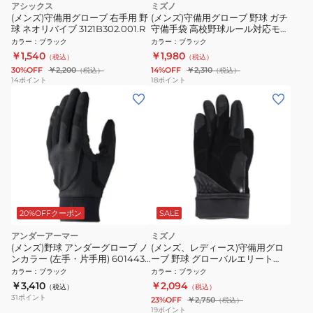
アシックス
ミズノ
(メンズ)守備用グローブ 右手用 野
(メンズ)守備用グローブ 野球 ガチ
球 ネオリバイブ 3121B302.001.R
守備手袋 高校野球ルール対応モデ
ル 右手用 1EJED32190
カラー
：
ブラック
カラー
：
ブラック
￥1,540
￥1,980
（税込）
（税込）
30%OFF
￥2,200
14%OFF
￥2,310
（税込）
（税込）
14
ポイント
18
ポイント
20%OFFクーポン
SALE
アンダーアーマー
ミズノ
(メンズ)野球 アンダーグローブ ノ
(メンズ、レディース)守備用グロ
ンカラー (左手・片手用) 6014436
ーブ 野球 グローバルエリート
001
ZeroSpace 左手用 高校野球ルー
カラー
：
ブラック
カラー
：
ブラック
ル対応モデル 1EJED28090
￥3,410
￥2,094
（税込）
（税込）
31
ポイント
23%OFF
￥2,750
（税込）
19
ポイント