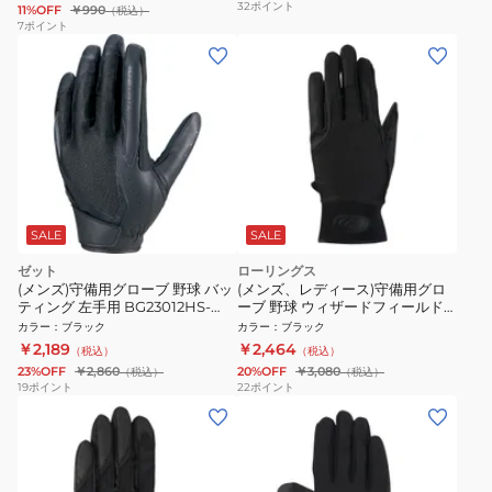
32
ポイント
11%OFF
￥990
（税込）
7
ポイント
SALE
SALE
ゼット
ローリングス
(メンズ)守備用グローブ 野球 バッ
(メンズ、レディース)守備用グロ
ティング 左手用 BG23012HS-
ーブ 野球 ウィザードフィールド
1900LH
グラブ 左手用 EFG25S01-B
カラー
：
ブラック
カラー
：
ブラック
￥2,189
￥2,464
（税込）
（税込）
23%OFF
￥2,860
20%OFF
￥3,080
（税込）
（税込）
19
ポイント
22
ポイント