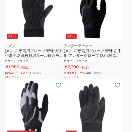
SALE
SALE
ミズノ
アンダーアーマー
(メンズ)守備用グローブ 野球 ガチ
(メンズ)守備用グローブ 野球 左手
守備手袋 高校野球ルール対応モデ
用 アンダーグローブ 1354260
ル 左手用 1EJED32090
004
カラー
：
ブラック
カラー
：
ブラック
￥1,980
￥2,290
（税込）
（税込）
14%OFF
￥2,310
30%OFF
￥3,300
（税込）
（税込）
18
ポイント
20
ポイント