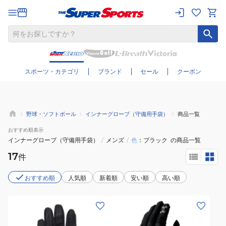
さらに絞り込む
スポーツ・カテゴリ
ブランド
セール
クーポン
野球・ソフトボール
インナーグローブ（守備用手袋）
商品一覧
おすすめ
順表示
インナーグローブ（守備用手袋）
/
メンズ
/
色
ブラック
の商品一覧
17
件
おすすめ順
人気順
新着順
安い順
高い順