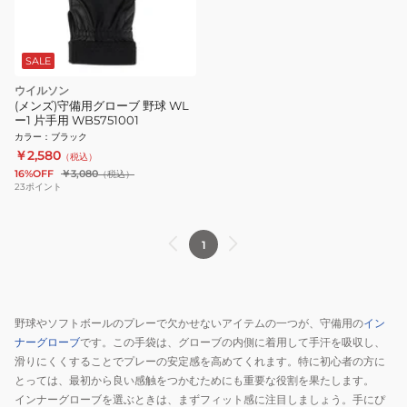
SALE
ウイルソン
(メンズ)守備用グローブ 野球 WL
ー1 片手用 WB5751001
カラー
：
ブラック
￥2,580
（税込）
16%OFF
￥3,080
（税込）
23
ポイント
1
野球やソフトボールのプレーで欠かせないアイテムの一つが、守備用の
イン
ナーグローブ
です。この手袋は、グローブの内側に着用して手汗を吸収し、
滑りにくくすることでプレーの安定感を高めてくれます。特に初心者の方に
とっては、最初から良い感触をつかむためにも重要な役割を果たします。
インナーグローブを選ぶときは、まずフィット感に注目しましょう。手にぴ