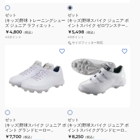
ラ
ィ
ク
ニ
ク
ン
エ
ン
ジ
ゼット
ゼット
ド
ッ
グ
ュ
(キッズ)野球 トレーニングシュー
(キッズ)野球スパイク ジュニア ポ
メ
ト
ズ ジュニア ラフィエット
イントスパイク ゼロワンステージ
シ
ニ
BSR8017G-1111
BSR4297A-1919
￥4,800
￥5,498
イ
W×N
（税込）
（税込）
ュ
ア
43
ポイント
49
ポイント
ト
BSR8017C-
ー
ポ
サイズフィッター対応
BSR4297J-
1129
(キ
(キ
ズ
イ
1919
ッ
ッ
ジ
ン
ズ)
ズ)
ュ
ト
野
野
ニ
ス
球
球
ア
パ
ス
ス
ラ
イ
ホ
パ
パ
フ
ク
ワ
イ
イ
ィ
ゼ
イ
ト
ク
ク
エ
ロ
ジ
ジ
ッ
ワ
ゼット
ゼット
ュ
ュ
ト
ン
(キッズ)野球スパイク ジュニア ポ
(キッズ)野球スパイク ジュニア ポ
イント グランドヒーロー
イントスパイクグランドヒーロー
ニ
ニ
BSR8017G-
ス
BSR4287-1111
BSR4277WMB-1111
￥7,700
￥8,250
（税込）
（税込）
ア
ア
1111
テ