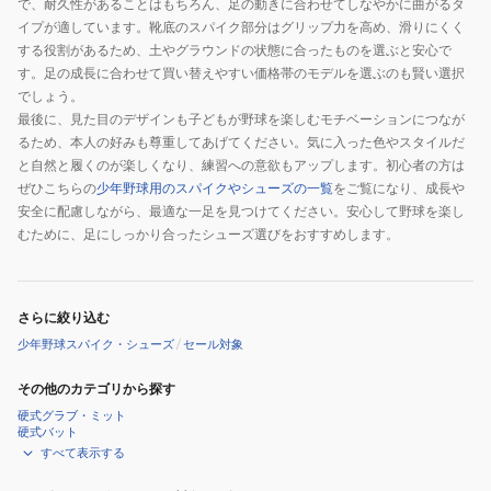
で、耐久性があることはもちろん、足の動きに合わせてしなやかに曲がるタ
イプが適しています。靴底のスパイク部分はグリップ力を高め、滑りにくく
する役割があるため、土やグラウンドの状態に合ったものを選ぶと安心で
す。足の成長に合わせて買い替えやすい価格帯のモデルを選ぶのも賢い選択
でしょう。
最後に、見た目のデザインも子どもが野球を楽しむモチベーションにつなが
るため、本人の好みも尊重してあげてください。気に入った色やスタイルだ
と自然と履くのが楽しくなり、練習への意欲もアップします。初心者の方は
ぜひこちらの
少年野球用のスパイクやシューズの一覧
をご覧になり、成長や
安全に配慮しながら、最適な一足を見つけてください。安心して野球を楽し
むために、足にしっかり合ったシューズ選びをおすすめします。
さらに絞り込む
少年野球スパイク・シューズ
/
セール対象
その他のカテゴリから探す
硬式グラブ・ミット
硬式バット
すべて表示する