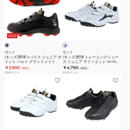
ズ)
ズ)
野
野
球
球
ス
ト
ホ
パ
レ
ワ
イ
ー
SALE
イ
ト
ク
ニ
×
ジ
ン
ネ
ゼット
ゼット
ュ
グ
イ
(キッズ)野球スパイク ジュニア ポ
(キッズ)野球 トレーニングシュー
ビ
イント ベルト グランドメイト
ズ ジュニア ラフィエット W×N
ニ
シ
ー
BSR4297J-1919
BSR8017C-1129
￥3,990
￥4,790
（税込）
（税込）
ア
ュ
36
ポイント
43
ポイント
ポ
ー
(キ
(キ
イ
ズ
ッ
ッ
ン
ジ
ズ)
ズ)
ト
ュ
野
野
ベ
ニ
球
球
ル
ア
ト
ス
ブ
ト
ラ
レ
パ
ラ
グ
フ
ー
イ
ッ