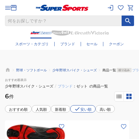
さらに絞り込む
スポーツ・カテゴリ
ブランド
セール
クーポン
野球・ソフトボール
少年野球スパイク・シューズ
商品一覧
ブラ
絞り込み
おすすめ
順表示
少年野球スパイク・シューズ
/
ブランド
ゼット
の商品一覧
6
件
おすすめ順
人気順
新着順
安い順
高い順
(キ
(キ
ッ
ッ