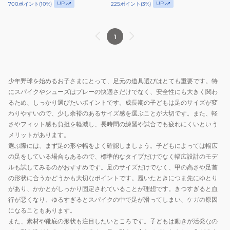
UP
UP
700
ポイント
(
10
%)
225
ポイント
(
3
%)
ポ
ポ
ー
イ
イ
ジ
ン
ン
BSR4297A-
1
ト
ト
1919
グ
ス
ラ
パ
少年野球を始めるお子さまにとって、足元の道具選びはとても重要です。特
ン
イ
にスパイクやシューズはプレーの快適さだけでなく、安全性にも大きく関わ
ド
ク
るため、しっかり選びたいポイントです。成長期の子どもは足のサイズが変
ヒ
グ
わりやすいので、少し余裕のあるサイズ感を選ぶことが大切です。また、軽
ー
ラ
さやフィット感も負担を軽減し、長時間の練習や試合でも疲れにくいという
ロ
ン
メリットがあります。
ー
ド
選ぶ際には、まず足の形や幅をよく確認しましょう。子どもによっては幅広
の足をしている場合もあるので、標準的なタイプだけでなく幅広設計のモデ
BSR4287-
ヒ
ルも試してみるのがおすすめです。足のサイズだけでなく、甲の高さや足首
1111
ー
の形状に合うかどうかも大切なポイントです。履いたときにつま先にゆとり
ロ
があり、かかとがしっかり固定されていることが理想です。きつすぎると血
ー
行が悪くなり、ゆるすぎるとスパイクの中で足が滑ってしまい、ケガの原因
BSR4277WMB-
になることもあります。
1111
また、素材や靴底の形状も注目したいところです。子どもは動きが活発なの