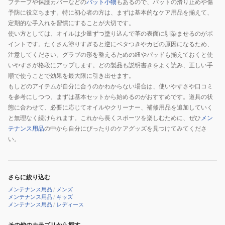
プテープや保護カバーなどの
バット小物
もあるので、バットの滑り止めや傷
予防に役立ちます。特に初心者の方は、まずは基本的なケア用品を揃えて、
定期的な手入れを習慣にすることが大切です。
使い方としては、オイルは少量ずつ塗り込んで革の表面に馴染ませるのがポ
イントです。たくさん塗りすぎると逆にベタつきやカビの原因になるため、
注意してください。グラブの形を整えるための紐やパッドも揃えておくと使
いやすさが格段にアップします。どの製品も説明書きをよく読み、正しい手
順で使うことで効果を最大限に引き出せます。
もしどのアイテムが自分に合うのかわからない場合は、使いやすさや口コミ
を参考にしつつ、まずは基本セットから始めるのがおすすめです。道具の状
態に合わせて、必要に応じてオイルやクリーナー、補修用品を追加していく
と無理なく続けられます。これから長くスポーツを楽しむために、ぜひ
メン
テナンス用品
の中から自分にぴったりのケアグッズを見つけてみてくださ
い。
さらに絞り込む
メンテナンス用品
/
メンズ
メンテナンス用品
/
キッズ
メンテナンス用品
/
レディース
その他のカテゴリから探す