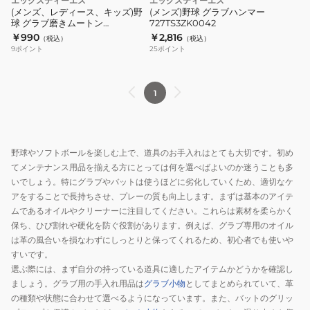
エックスティーエス
エックスティーエス
(メンズ、レディース、キッズ)野
(メンズ)野球 グラブハンマー
球 グラブ磨きムートン
727TS3ZK0042
727G2ZK6395
￥990
￥2,816
（税込）
（税込）
9
ポイント
25
ポイント
1
野球やソフトボールを楽しむ上で、道具のお手入れはとても大切です。初め
てメンテナンス用品を揃える方にとっては何を選べばよいのか迷うことも多
いでしょう。特にグラブやバットは使うほどに劣化していくため、適切なケ
アをすることで長持ちさせ、プレーの質も向上します。まずは基本のアイテ
ムであるオイルやクリーナーに注目してください。これらは素材を柔らかく
保ち、ひび割れや硬化を防ぐ役割があります。例えば、グラブ専用のオイル
は革の風合いを損なわずにしっとりと保ってくれるため、初心者でも使いや
すいです。
選ぶ際には、まず自分の持っている道具に適したアイテムかどうかを確認し
ましょう。グラブ用の手入れ用品は
グラブ小物
としてまとめられていて、革
の種類や状態に合わせて選べるようになっています。また、バットのグリッ