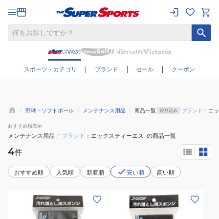
さらに絞り込む
スポーツ・カテゴリ
ブランド
セール
クーポン
野球・ソフトボール
メンテナンス用品
商品一覧
ブランド：
エッ
絞り込み
おすすめ
順表示
メンテナンス用品
/
ブランド
エックスティーエス
の商品一覧
4
件
おすすめ順
人気順
新着順
安い順
高い順