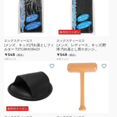
条件付クーポン
エックスティーエス
エックスティーエス
(メンズ、キッズ)汚れ落としフィ
(メンズ、レディース、キッズ)野
ルター 727G8MO8401
球 汚れ落とし用スポンジ
727G8MO8401
￥548
￥548
（税込）
（税込）
4
ポイント
4
ポイント
条件付クーポン