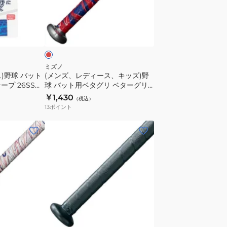
グ
ィ
リ
ー
レ
ベ
ス、
ッ
タ
キ
ー
ッ
グ
ズ)
ミズノ
リ
)野球 バット
(メンズ、レディース、キッズ)野
野
プ 26SS
球 バット用ベタグリ ベターグリ
ッ
球
ップテープ 1CJYT1230062
￥1,430
プ
（税込）
バ
13
ポイント
テ
ッ
ー
ト
(メ
プ
用
ン
1CJYT1230009
ベ
ズ、
タ
レ
グ
デ
リ
ィ
ベ
ー
ブ
タ
ス、
ラ
ー
キ