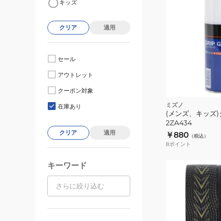
キッズ
クリア
適用
セール
アウトレット
クーポン対象
ク
ミズノ
在庫あり
(メンズ、キッズ
2ZA434
クリア
適用
￥880
（税込）
8
ポイント
キーワード
(メ
ン
ズ)
野
球