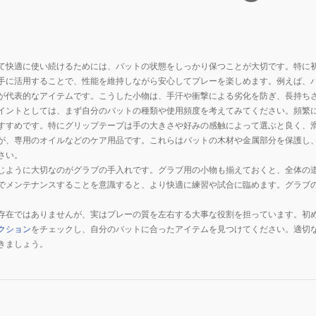
テ
09
ー
プ
て快適に使い続けるためには、バットの状態をしっかり保つことが大切です。特に
ク
手に活用することで、性能を維持しながら安心してプレーを楽しめます。例えば、
ッ
が代表的なアイテムです。こうした小物は、手汗や衝撃による劣化を防ぎ、長持ち
シ
イントとしては、まず自分のバットの種類や使用頻度を考えてみてください。頻繁
ョ
すすめです。特にグリップテープは手の大きさや好みの感触によって選ぶと良く、
ン
が、専用のオイルなどのケア用品です。これらはバットの木材や金属部分を保護し
2.0mm
さい。
1CJYT13500
じように大切なのがグラブの手入れです。グラブ用の小物も揃えておくと、全体の
でメンテナンスすることを意識すると、より快適に練習や試合に臨めます。グラブ
09
存在ではありませんが、実はプレーの質を左右する大事な役割を担っています。初
クション
をチェックし、自分のバットに合ったアイテムを見つけてください。適切
きましょう。