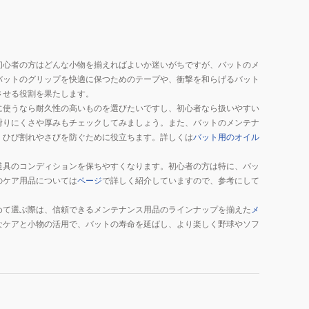
初心者の方はどんな小物を揃えればよいか迷いがちですが、バットのメ
バットのグリップを快適に保つためのテープや、衝撃を和らげるバット
させる役割を果たします。
に使うなら耐久性の高いものを選びたいですし、初心者なら扱いやすい
滑りにくさや厚みもチェックしてみましょう。また、バットのメンテナ
、ひび割れやさびを防ぐために役立ちます。詳しくは
バット用のオイル
道具のコンディションを保ちやすくなります。初心者の方は特に、バッ
のケア用品については
ページ
で詳しく紹介していますので、参考にして
めて選ぶ際は、信頼できるメンテナンス用品のラインナップを揃えた
メ
なケアと小物の活用で、バットの寿命を延ばし、より楽しく野球やソフ