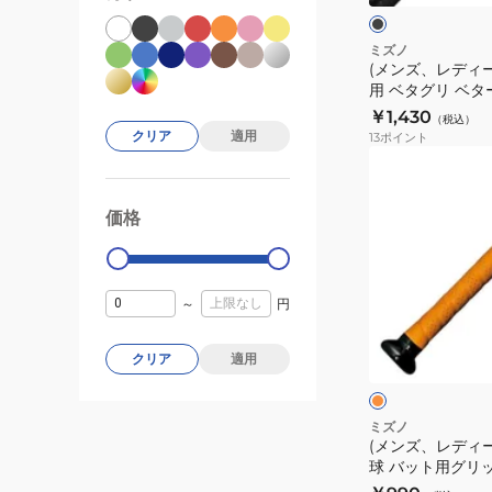
ク
ク
プ
球
×
23AW
レ
バ
ミズノ
ッ
(メンズ、レディー
1CJYT12500
ッ
ド
用 ベタグリ ベ
ト
プ 1CJYT13000 0
￥1,430
（税込）
用
クリア
適用
13
ポイント
ベ
(メ
タ
ン
グ
ズ、
価格
99000
0
リ
レ
ベ
デ
タ
ィ
～
円
ー
ー
オ
グ
ス、
レ
クリア
適用
リ
ン
キ
ジ
ク
ッ
ッ
プ
ズ)
ミズノ
テ
(メンズ、レディ
野
球 バット用グリ
ー
球
1.5mm 1CJYT137