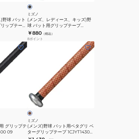
グ
ッ
リ
ズ)
ミズノ
)野球 バット
(メンズ、レディース、キッズ)野
ッ
野
グリップテープ
球 バット用グリップテープ
プ
球
1CJYT13300 09
￥880
（税込）
テ
バ
8
ポイント
ー
ッ
(メ
プ
ト
ン
1CJYT1230062
用
ズ)
グ
野
リ
球
ッ
バ
プ
ッ
ブ
テ
ト
ラ
ー
用
プ
ベ
1CJYT13300
タ
ミズノ
09
ト用 グリップテ
(メンズ)野球 バット用ベタグリ ベ
グ
800 09
ターグリップテープ 1CJYT14300
リ
57