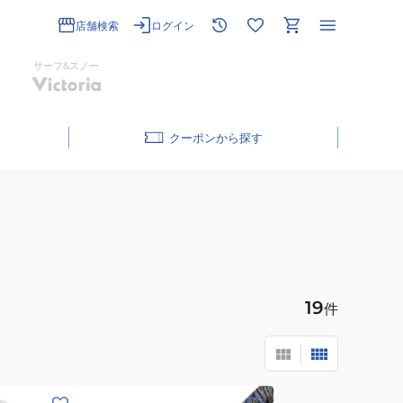
店舗検索
ログイン
サーフ&スノー
クーポン
19
件
(メ