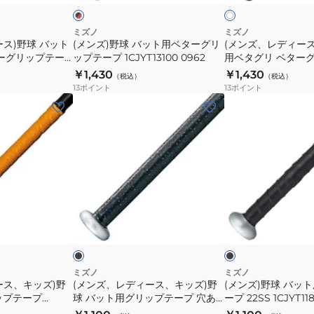
ク
ト
26SS
ベ
球
1CJYT14700
タ
バ
ミズノ
ミズノ
ス)野球 バット
(メンズ)野球 バット用ベターグリ
(メンズ、レディース
ー
ッ
ターグリップテー
ップテープ 1CJYT13100 0962
用ベタグリ ベター
グ
ト
9
1CJYT12300 01
￥1,430
￥1,430
（税込）
（税込）
リ
用
13
ポイント
13
ポイント
ッ
ベ
(メ
(メ
プ
タ
ン
ン
テ
グ
ズ、
ズ)
ー
リ
レ
野
プ
ベ
デ
球
1CJYT13100
タ
ィ
バ
0962
ー
ー
ッ
ブ
ブ
グ
ス、
ト
ラ
ラ
リ
ッ
ッ
ウ
キ
用
ク
ン
ッ
ッ
グ
プ
ズ)
リ
ミズノ
ミズノ
テ
ース、キッズ)野
(メンズ、レディース、キッズ)野
(メンズ)野球 バッ
野
ッ
ップテープ
球 バット用グリップテープ 穴あ
ープ 22SS 1CJYT11
ー
球
プ
00 54
きタイプ 1CJYT13600 09