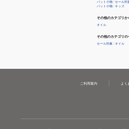
バット小物
/
セール対
バット小物
/
キッズ
その他のカテゴリか
オイル
その他のカテゴリの
セール対象
/
オイル
ご利用案内
よく