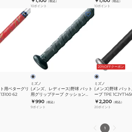
￥1,100
￥1,100
プ
（税込）
（税込）
バ
テ
10
ポイント
10
ポイント
1CJYT12300
ッ
ー
(メ
(メ
01
ト
プ
ン
ン
用
22SS
ズ、
ズ)
グ
1CJYT11800
レ
野
リ
09
デ
球
ッ
ィ
バ
プ
ー
ッ
ブ
ブ
テ
ス)
ト
ラ
ラ
ー
ッ
ッ
20%OFFクーポン
野
用
ク
プ
球
グ
穴
バ
リ
ミズノ
ミズノ
あ
ット用ベターグリ
(メンズ、レディース)野球 バット
(メンズ)野球 バッ
ッ
ッ
3100 62
用グリップテープ クッション
ープ TPE 1CJYT145
き
ト
プ
2.0mm 1CJYT13500 09
￥990
￥2,200
タ
（税込）
（税込）
用
テ
9
ポイント
20
ポイント
イ
グ
ー
プ
リ
プ
1CJYT13600
ッ
TPE
1
09
プ
1CJYT14500