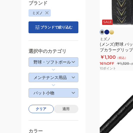
バ
ブランド
ッ
ネ
ゴ
ブ
ミズノ
イ
ー
ト
ラ
ビ
ル
ッ
SALE
用
ー
ド
ク
ブランドで絞り込む
ツ
イ
ミズノ
(メンズ)野球 バ
ン
プカラーグリップ
選択中のカテゴリ
ラ
1CJYT12500
￥1,100
（税込）
ッ
野球・ソフトボール
16%OFF
￥1,320
（
プ
10
ポイント
カ
(メ
メンテナンス用品
ラ
ン
ー
ズ、
バット小物
グ
レ
リ
デ
ッ
クリア
適用
ィ
プ
ー
ブ
テ
ス)
ラ
ッ
ー
カラー
野