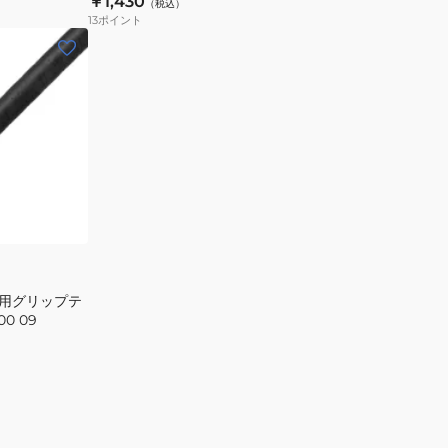
￥1,430
（税込）
ベ
13
ポイント
タ
ー
グ
リ
ッ
プ
テ
ー
プ
1CJYT14300
57
ト用グリップテ
00 09