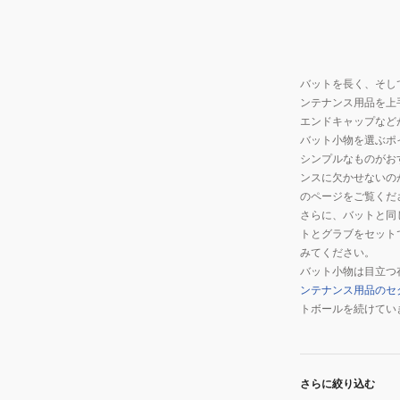
プ
1CJYT13100
62
バットを長く、そし
ンテナンス用品を上
エンドキャップなど
バット小物を選ぶポ
シンプルなものがお
ンスに欠かせないの
のページをご覧くだ
さらに、バットと同
トとグラブをセット
みてください。
バット小物は目立つ
ンテナンス用品のセ
トボールを続けてい
さらに絞り込む