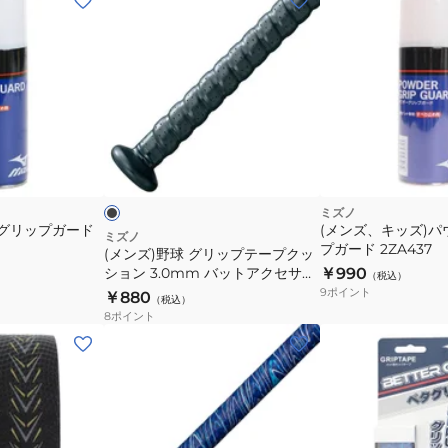
ン
ズ)
野
球
グ
リ
ブ
ッ
ラ
ッ
ッ
プ
ク
テ
ミズノ
)グリップガード
(メンズ、キッズ)
ー
ミズノ
プガード 2ZA437
(メンズ)野球 グリップテープクッ
プ
ション 3.0mm バットアクセサリ
￥990
（税込）
ク
ー バット 1CJYT13400 09
9
ポイント
￥880
（税込）
ッ
8
ポイント
シ
(メ
(メ
ョ
ン
ン
ン
ズ)
ズ、
3.0mm
野
レ
バ
球
デ