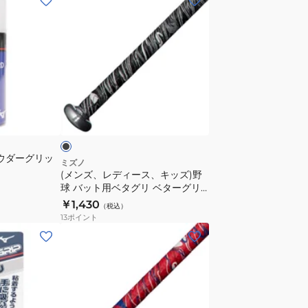
ン
ズ、
レ
デ
ィ
ー
ブ
ス、
ラ
キ
ッ
パウダーグリッ
ズ)
ミズノ
(メンズ、レディース、キッズ)野
野
球 バット用ベタグリ ベターグリ
球
ップテープ 1CJYT1230009
￥1,430
（税込）
バ
13
ポイント
ッ
(メ
ト
ン
用
ズ、
ベ
レ
タ
デ