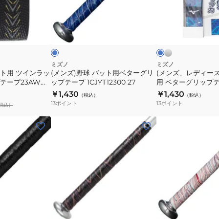
ッ
バ
ィ
ト
ッ
ー
シ
ブ
ブ
ア
ル
ト
ス)
ル
ル
バ
ク
ー
ー
ド
用
野
ー
セ
ベ
球
サ
タ
バ
ミズノ
ミズノ
リ
ット用 ツインラッ
(メンズ)野球 バット用ベターグリ
(メンズ、レディース
ー
ッ
テープ23AW
ップテープ 1CJYT12300 27
用 ベターグリップテー
ー
グ
ト
1CJYT14700
￥1,430
￥1,430
バ
（税込）
（税込）
リ
用
13
ポイント
13
ポイント
税込）
ッ
ッ
ベ
ト
プ
タ
(メ
(メ
1CJYT13400
テ
ー
ン
ン
09
ー
グ
ズ)
ズ、
プ
リ
野
レ
1CJYT12300
ッ
球
デ
27
プ
バ
ィ
テ
ッ
ー
ブ
ホ
ー
ト
ス)
ラ
ワ
ッ
ッ
イ
プ
用
野