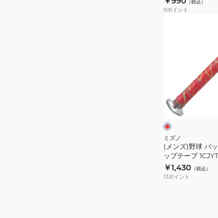
￥990
プ
（税込）
バ
9
ポイント
1CJYT13000
ッ
(メ
09
ト
ン
用
ズ)
グ
野
リ
球
ッ
バ
プ
ッ
レ
テ
ト
ッ
ー
ド
用
ク
プ
ベ
1.5mm
タ
ミズノ
1CJYT13700
(メンズ)野球 バ
ー
ップテープ 1CJYT1
54
グ
￥1,430
（税込）
リ
13
ポイント
ッ
プ
テ
ー