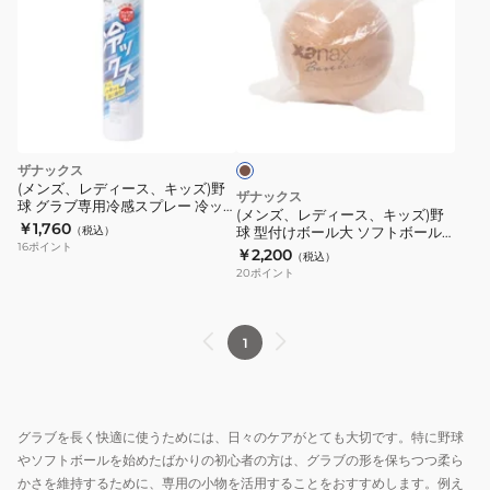
ズ、
レ
デ
ィ
ブ
ー
ラ
ス、
ウ
ン
キ
ザナックス
ッ
(メンズ、レディース、キッズ)野
ザナックス
球 グラブ専用冷感スプレー 冷ッ
ズ)
(メンズ、レディース、キッズ)野
クス BAOHYS1
￥1,760
（税込）
球 型付けボール大 ソフトボール2
野
16
ポイント
号球サイズ BGF41
￥2,200
（税込）
球
20
ポイント
型
付
け
1
ボ
ー
ル
グラブを長く快適に使うためには、日々のケアがとても大切です。特に野球
大
やソフトボールを始めたばかりの初心者の方は、グラブの形を保ちつつ柔ら
ソ
かさを維持するために、専用の小物を活用することをおすすめします。例え