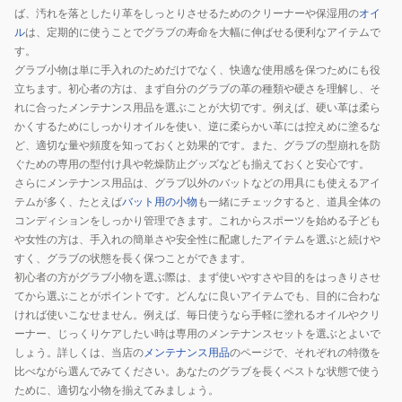
フ
ば、汚れを落としたり革をしっとりさせるためのクリーナーや保湿用の
オイ
ト
ル
は、定期的に使うことでグラブの寿命を大幅に伸ばせる便利なアイテムで
ボ
す。
グラブ小物は単に手入れのためだけでなく、快適な使用感を保つためにも役
ー
立ちます。初心者の方は、まず自分のグラブの革の種類や硬さを理解し、そ
ル
れに合ったメンテナンス用品を選ぶことが大切です。例えば、硬い革は柔ら
2
かくするためにしっかりオイルを使い、逆に柔らかい革には控えめに塗るな
号
ど、適切な量や頻度を知っておくと効果的です。また、グラブの型崩れを防
球
ぐための専用の型付け具や乾燥防止グッズなども揃えておくと安心です。
サ
さらにメンテナンス用品は、グラブ以外のバットなどの用具にも使えるアイ
イ
テムが多く、たとえば
バット用の小物
も一緒にチェックすると、道具全体の
コンディションをしっかり管理できます。これからスポーツを始める子ども
ズ
や女性の方は、手入れの簡単さや安全性に配慮したアイテムを選ぶと続けや
BGF41
すく、グラブの状態を長く保つことができます。
初心者の方がグラブ小物を選ぶ際は、まず使いやすさや目的をはっきりさせ
てから選ぶことがポイントです。どんなに良いアイテムでも、目的に合わな
ければ使いこなせません。例えば、毎日使うなら手軽に塗れるオイルやクリ
ーナー、じっくりケアしたい時は専用のメンテナンスセットを選ぶとよいで
しょう。詳しくは、当店の
メンテナンス用品
のページで、それぞれの特徴を
比べながら選んでみてください。あなたのグラブを長くベストな状態で使う
ために、適切な小物を揃えてみましょう。