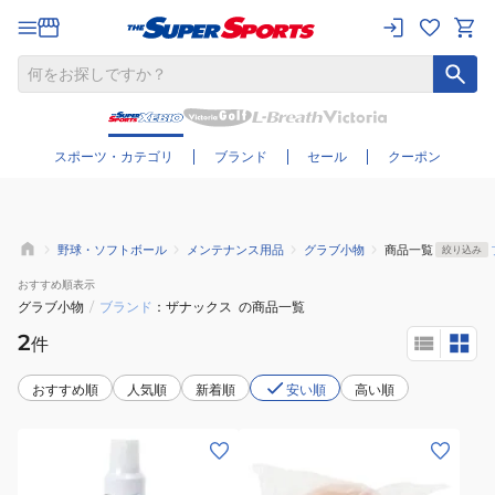
さらに絞り込む
スポーツ・カテゴリ
ブランド
セール
クーポン
野球・ソフトボール
メンテナンス用品
グラブ小物
商品一覧
絞り込み
おすすめ
順表示
グラブ小物
/
ブランド
ザナックス
の商品一覧
2
件
おすすめ順
人気順
新着順
安い順
高い順
(メ
ン