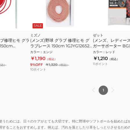
SALE
ミズノ
ゼット
ラブ修理ヒモ グラ
(メンズ)野球 グラブ 修理ヒモ グ
(メンズ、レディース
150cm
ラブレース 150cm 1GJYG12652
ガーサポーター BGX1
1P
カラー
：
エンジ
カラー
：
レッド
￥1,190
￥1,210
（税込）
（税込）
11
ポイント
9%OFF
￥1,320
税込）
（税込）
10
ポイント
1
使うためには、日々のケアがとても大切です。特に野球やソフトボールを始めたば
用することをおすすめします。例えば、汚れを落としたり革をしっとりさせるため