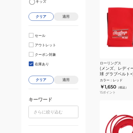
キッズ
クリア
適用
セール
アウトレット
クーポン対象
ローリングス
在庫あり
(メンズ、レディ
球 グラブベルト
EACL14S01-RD/
クリア
適用
カラー
：
レッド
￥1,650
（税込）
15
ポイント
キーワード