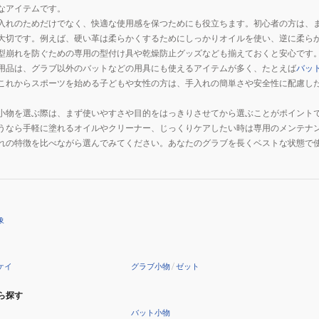
なアイテムです。
入れのためだけでなく、快適な使用感を保つためにも役立ちます。初心者の方は、
大切です。例えば、硬い革は柔らかくするためにしっかりオイルを使い、逆に柔ら
型崩れを防ぐための専用の型付け具や乾燥防止グッズなども揃えておくと安心です
用品は、グラブ以外のバットなどの用具にも使えるアイテムが多く、たとえば
バッ
これからスポーツを始める子どもや女性の方は、手入れの簡単さや安全性に配慮し
小物を選ぶ際は、まず使いやすさや目的をはっきりさせてから選ぶことがポイント
うなら手軽に塗れるオイルやクリーナー、じっくりケアしたい時は専用のメンテナ
れの特徴を比べながら選んでみてください。あなたのグラブを長くベストな状態で
象
ケイ
グラブ小物
/
ゼット
ら探す
バット小物