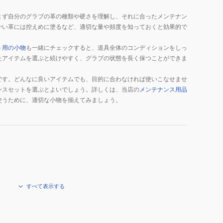
まず自分のグラブの革の種類や硬さを理解し、それに合ったメンテナン
かい革には控えめに塗るなど、適切な量や頻度を知っておくと効果的で
。
ト用の小物
も一緒にチェックすると、道具全体のコンディションをしっ
たアイテムを選ぶと続けやすく、グラブの状態を長く保つことができま
です。どんなに良いアイテムでも、目的に合わなければ使いこなせませ
ンスセットを選ぶとよいでしょう。詳しくは、当店の
メンテナンス用品
使うために、適切な小物を揃えてみましょう。
すべて表示する