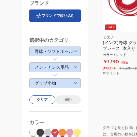
ブランド
ブランドで絞り込む
SALE
ミズノ
選択中のカテゴリ
(メンズ)野球 グ
ブレース 1本入り 
野球・ソフトボール
1GJYG12562 1P
カラー
：
レッド
￥1,190
（税込）
メンテナンス用品
9%OFF
￥1,320
（
10
ポイント
グラブ小物
クリア
適用
カラー
グラブを長く快適に
に、専用の小物を活