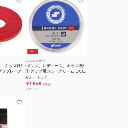
SALE
エスエスケイ
ス、キッズ)野
(メンズ、レディース、キッズ)野
グラブレース 1
球 グラブ用カラークリーム DC15-
12570 1P
BORG
カラー
：
レッド
￥1,648
（税込）
14
ポイント
）