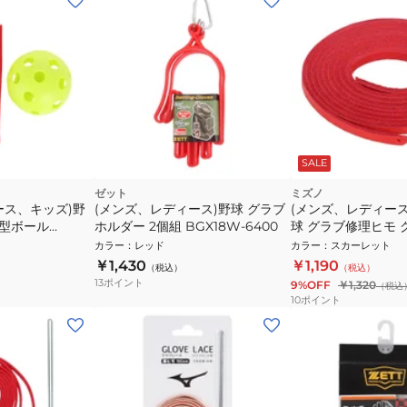
SALE
ゼット
ミズノ
ース、キッズ)野
(メンズ、レディース)野球 グラブ
(メンズ、レディー
+型ボール
ホルダー 2個組 BGX18W-6400
球 グラブ修理ヒモ 
RD
本入り 150cm 1GJYG
カラー
：
レッド
カラー
：
スカーレット
￥1,430
￥1,190
（税込）
（税込）
13
ポイント
9%OFF
￥1,320
（税込
10
ポイント