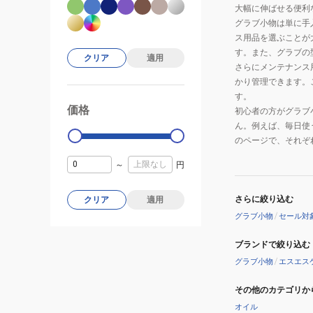
大幅に伸ばせる便利
グラブ小物は単に手
ス用品を選ぶことが
す。また、グラブの
クリア
適用
さらにメンテナンス
かり管理できます。
す。
価格
99000
0
初心者の方がグラブ
ん。例えば、毎日使
のページで、それぞ
～
円
さらに絞り込む
クリア
適用
グラブ小物
/
セール対
ブランドで絞り込む
グラブ小物
/
エスエス
その他のカテゴリか
オイル