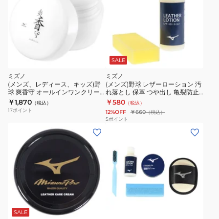
SALE
ミズノ
ミズノ
(メンズ、レディース、キッズ)野
(メンズ)野球 レザーローション 汚
球 爽香守 オールインワンクリー
れ落とし 保革 つや出し 亀裂防止
ナー 1GJYG56800 1P
100ml 1GJYG50400 1P
￥1,870
￥580
（税込）
（税込）
17
ポイント
12%OFF
￥660
（税込）
5
ポイント
SALE