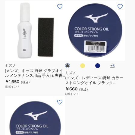
1GJYG51200
(メ
1P
ン
ズ、
レ
デ
ィ
イ
ダ
ブ
ー
エ
ー
ラ
ロ
ク
ス)
ッ
ー
ブ
ク
野
ル
ミズノ
+
6
球
ー
(メンズ、キッズ)野球 グラブオイ
ミズノ
ル メンテナンス用品 手入れ 爽香
カ
(メンズ、レディース)野球 カラー
守 スーパーリキッド 保革油
￥1,650
（税込）
ストロングオイル ブラック
ラ
1GJYG56200
15
ポイント
1GJYG511 1P
￥660
（税込）
ー
6
ポイント
ス
(メ
ト
ン
ロ
ズ、
ン
レ
グ
デ
オ