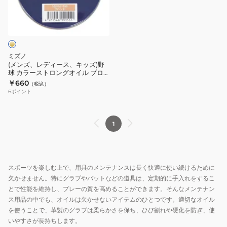
ィ
イ
ー
ル
ス、
ブ
キ
ラ
ッ
ミズノ
ッ
ズ)
(メンズ、レディース、キッズ)野
ク
球 カラーストロングオイル ブロ
野
ンド 1GJYG51180 1P
￥660
1GJYG511
（税込）
球
6
ポイント
1P
カ
ラ
ー
1
ス
ト
ロ
スポーツを楽しむ上で、用具のメンテナンスは長く快適に使い続けるために
ン
欠かせません。特にグラブやバットなどの道具は、定期的に手入れをするこ
グ
とで性能を維持し、プレーの質を高めることができます。そんなメンテナン
オ
ス用品の中でも、オイルは欠かせないアイテムのひとつです。適切なオイル
イ
を使うことで、革製のグラブは柔らかさを保ち、ひび割れや硬化を防ぎ、使
ル
いやすさが長持ちします。