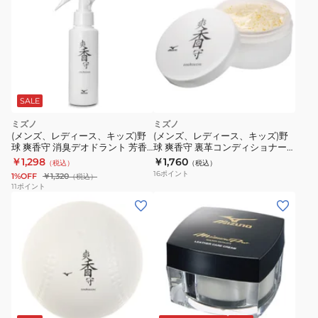
SALE
ミズノ
ミズノ
(メンズ、レディース、キッズ)野
(メンズ、レディース、キッズ)野
球 爽香守 消臭デオドラント 芳香
球 爽香守 裏革コンディショナー
消臭剤 1GJYG57200 1P
保革油 1GJYG57100 1P
￥1,298
￥1,760
（税込）
（税込）
16
ポイント
1%OFF
￥1,320
（税込）
11
ポイント