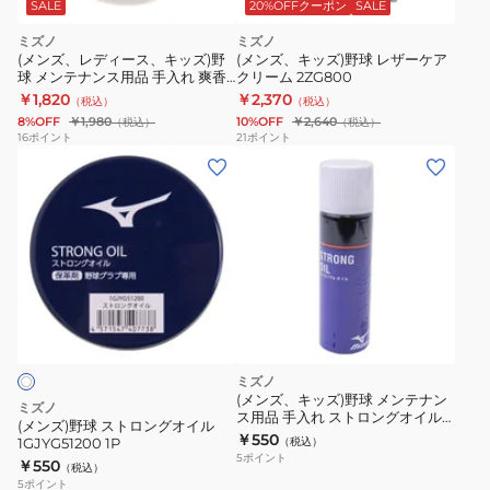
SALE
20%OFFクーポン
SALE
ミズノ
ミズノ
(メンズ、レディース、キッズ)野
(メンズ、キッズ)野球 レザーケア
球 メンテナンス用品 手入れ 爽香
クリーム 2ZG800
守ボール型ケース入りお手入れセ
￥1,820
￥2,370
（税込）
（税込）
ット 1GJYG56700 1P
8%OFF
￥1,980
10%OFF
￥2,640
（税込）
（税込）
16
ポイント
21
ポイント
(メ
ン
ズ)
野
球
ス
ト
ロ
ン
ミズノ
グ
(メンズ、キッズ)野球 メンテナン
ミズノ
ス用品 手入れ ストロングオイル
オ
(メンズ)野球 ストロングオイル
スプレータイプ 2ZA-407
￥550
1GJYG51200 1P
（税込）
イ
5
ポイント
￥550
（税込）
ル
5
ポイント