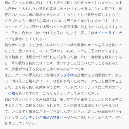
初めてオイルを選ぶ方は、どれを選べば良いのか迷うかもしれません。まず
ブ
は自分が手入れしたい道具の素材に合ったオイルを選ぶことが大切です。革
ロ
専用のオイルは革の質感を損なわず、しっとりとした状態を保ちますので、
ン
グラブのように革が主な素材のものには専用オイルがおすすめです。また、
ド
バットのグリップ部分や木製バットの表面保護に使えるオイルもありますの
1GJYG51180
で、目的に合わせて使い分けると良いでしょう。詳しくは
オイルのラインナ
1P
ップ
を参考にしてください。
初心者の方は、まずは使いやすいクリーム状や液状のオイルを選ぶと良いで
しょう。塗りやすく、均一に広げやすいため、ムラなく手入れができます。
使う頻度は、使用後の汗や汚れを拭き取った後、月に一度程度を目安にする
と、革の状態を良好に保てます。塗りすぎると逆にべたつくこともあるた
め、少量ずつ様子を見ながら塗布するのがコツです。
また、グラブの手入れには専用の
グラブ小物
も活用すると効果的です。例え
ば、汚れ落とし用のクリーナーや乾燥を防ぐためのケースなどと併用するこ
とで、より長く良い状態を保てます。バットのメンテナンスには専用の
バッ
ト小物
もありますので、こちらもチェックしてみてください。
初めてのメンテナンス用品選びは、使いやすさや素材に合ったものを基準に
することで、負担なく続けられます。自分の道具に最適なオイルを見つけ
て、いつまでも快適にスポーツを楽しんでください。詳しい商品情報やライ
ンナップは
メンテナンス用品の特集ページ
からご覧いただけますので、ぜひ
参考にしてください。