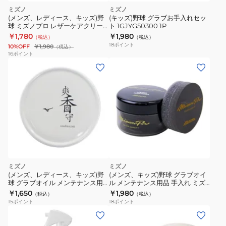
ミズノ
ミズノ
(メンズ、レディース、キッズ)野
(キッズ)野球 グラブお手入れセッ
球 ミズノプロ レザーケアクリー
ト 1GJYG50300 1P
ム 70ml 1GJYG50500 1P
￥1,780
￥1,980
（税込）
（税込）
18
ポイント
10%OFF
￥1,980
（税込）
16
ポイント
ミズノ
ミズノ
(メンズ、レディース、キッズ)野
(メンズ、キッズ)野球 グラブオイ
球 グラブオイル メンテナンス用
ル メンテナンス用品 手入れ ミズ
品 手入れ 爽香守撥水ストロング
ノプロ レザーコンディショナー
￥1,650
￥1,980
（税込）
（税込）
オイル 1GJYG56600 1P
2ZG-569
15
ポイント
18
ポイント