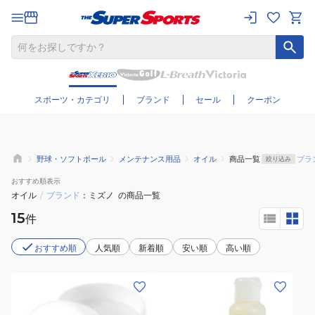
さらに絞り込む
スポーツ・カテゴリ
ブランド
セール
クーポン
野球・ソフトボール
メンテナンス用品
オイル
商品一覧
ブラ
絞り込み
おすすめ
順表示
オイル
/
ブランド
ミズノ
の商品一覧
15
件
おすすめ順
人気順
新着順
安い順
高い順