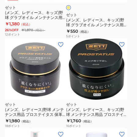
と
ー
キ
ゼット
し
ッ
(メンズ、レディース、キッズ)野
ゼット
ツ
球 グラブオイル メンテナンス用
ズ)
(メンズ、レディース、キッズ)野
品 手入れ 革、命。 ワックス 大サ
￥1,380
ヤ
（税込）
球 グラブオイル メンテナンス用
野
イズ ZOK340
品 手入れ 保革油 固形 かわいのち
26%OFF
￥1,870
（税込）
￥550
出
（税込）
球
イエロー ZOK39-5300
12
ポイント
5
ポイント
し
グ
ベ
ラ
ー
ブ
ス
オ
ボ
イ
ー
ル
ル
メ
プ
ン
ロ
テ
ゼット
ゼット
ス
ナ
(メンズ、レディース)野球 メンテ
(メンズ、レディース、キッズ)野
テ
ン
ナンス用品 プロステイタス 保革
球 メンテナンス用品 プロステイ
油 ZPS459
タス ツヤ出し ZPS349
イ
￥1,980
￥1,760
ス
（税込）
（税込）
18
ポイント
16
ポイント
タ
用
ス
品