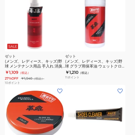
オ
手
ー
入
ル
れ
イ
保
ン
革
ワ
油
SALE
ン
固
ジ
ゼット
ゼット
形
(メンズ、レディース、キッズ)野
(メンズ、レディース、キッズ)野
ェ
か
球 メンテナンス用品 手入れ 消臭
球 グラブ用保革油 ウェットクロ
ル
スプレー かわいのち ZOK19
ス 革、命。 ZOK609
わ
￥1,109
￥1,210
（税込）
（税込）
ZPS219
11
ポイント
い
27%OFF
￥1,540
（税込）
10
ポイント
の
(メ
ち
ン
イ
ズ、
エ
レ
ロ
デ
ー
ィ
ZOK39-
ー