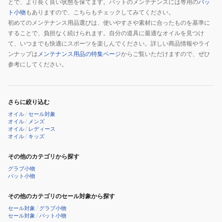
わ
とで、より長く良い状態を保てます。バットのメンテナンスには専用の
バッ
い
ト小物
もありますので、こちらもチェックしてみてください。
初めてのメンテナンス用品選びは、使いやすさや素材に合ったものを基準に
の
することで、負担なく続けられます。自分の道具に最適なオイルを見つけ
ち
て、いつまでも快適にスポーツを楽しんでください。詳しい商品情報やライ
ブ
ンナップは
メンテナンス用品の特集ページ
からご覧いただけますので、ぜひ
ラ
参考にしてください。
ッ
ク
ZOK39-
さらに絞り込む
1900
オイル
/
セール対象
オイル
/
メンズ
オイル
/
レディース
オイル
/
キッズ
その他のカテゴリから探す
グラブ小物
バット小物
その他のカテゴリのセール対象から探す
セール対象
/
グラブ小物
セール対象
/
バット小物