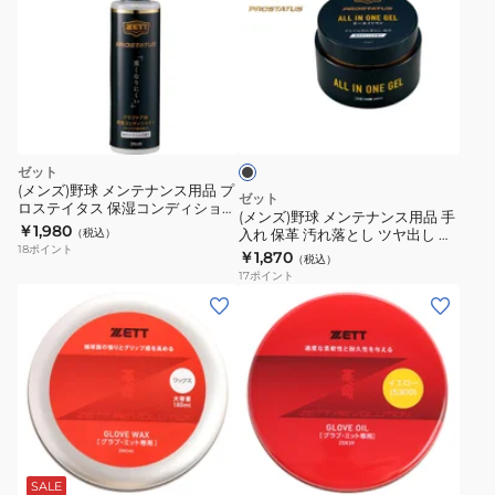
ズ)
野
球
メ
ブ
ン
ラ
テ
ッ
ク
ナ
ゼット
ン
(メンズ)野球 メンテナンス用品 プ
ゼット
ロステイタス 保湿コンディショナ
ス
(メンズ)野球 メンテナンス用品 手
ーZPS109
￥1,980
（税込）
入れ 保革 汚れ落とし ツヤ出し ベ
用
18
ポイント
ースボール プロステイタス オー
￥1,870
（税込）
品
ルインワンジェル ZPS219
17
ポイント
手
(メ
入
ン
れ
ズ、
保
レ
革
デ
汚
ィ
イ
れ
ー
エ
落
ス、
ロ
SALE