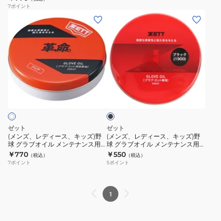
ク
7
ポイント
ZOK49-
専
(メ
(メ
1900
用
ン
ン
ク
ズ、
ズ、
リ
レ
レ
ー
デ
デ
ナ
ィ
ィ
ブ
ー
ー
ー
ラ
BX483
ス、
ス、
ッ
ク
キ
キ
ッ
ッ
ゼット
ゼット
ズ)
ズ)
(メンズ、レディース、キッズ)野
(メンズ、レディース、キッズ)野
球 グラブオイル メンテナンス用
球 グラブオイル メンテナンス用
野
野
品 革、命。保革油 ZOK49-1001
品 手入れ 保革油 固形 かわいのち
￥770
￥550
（税込）
（税込）
球
球
ブラック ZOK39-1900
7
ポイント
5
ポイント
グ
グ
ラ
ラ
ブ
ブ
1
オ
オ
イ
イ