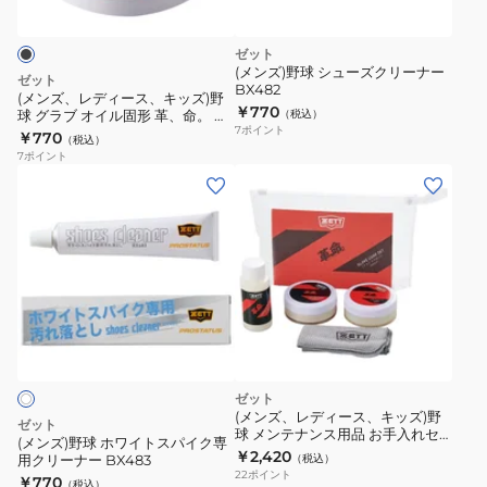
5300
ス、
キ
ゼット
ッ
(メンズ)野球 シューズクリーナー
ゼット
BX482
ズ)
(メンズ、レディース、キッズ)野
￥770
球 グラブ オイル固形 革、命。 保
（税込）
野
7
ポイント
革油 ZOK49-1900
￥770
（税込）
球
7
ポイント
グ
(メ
ラ
ン
ブ
ズ)
オ
野
イ
球
ル
ホ
固
ワ
形
イ
革、
ト
ゼット
命。
ス
(メンズ、レディース、キッズ)野
ゼット
保
球 メンテナンス用品 お手入れセ
パ
(メンズ)野球 ホワイトスパイク専
ット ZOK549
￥2,420
革
用クリーナー BX483
（税込）
イ
22
ポイント
￥770
油
（税込）