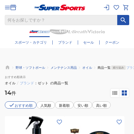
さらに絞り込む
スポーツ・カテゴリ
ブランド
セール
クーポン
野球・ソフトボール
メンテナンス用品
オイル
商品一覧
ブラ
絞り込み
おすすめ
順表示
オイル
/
ブランド
ゼット
の商品一覧
14
件
おすすめ順
人気順
新着順
安い順
高い順
(メ
ン