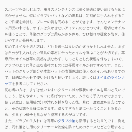
ル
ル
スポーツを楽しむ上で、用具のメンテナンスは長く快適に使い続けるために
メ
メ
欠かせません。特にグラブやバットなどの道具は、定期的に手入れをするこ
ン
ン
とで性能を維持し、プレーの質を高めることができます。そんなメンテナン
テ
テ
ス用品の中でも、オイルは欠かせないアイテムのひとつです。適切なオイル
ナ
ナ
を使うことで、革製のグラブは柔らかさを保ち、ひび割れや硬化を防ぎ、使
ン
ン
いやすさが長持ちします。
初めてオイルを選ぶ方は、どれを選べば良いのか迷うかもしれません。まず
ス
ス
は自分が手入れしたい道具の素材に合ったオイルを選ぶことが大切です。革
用
用
専用のオイルは革の質感を損なわず、しっとりとした状態を保ちますので、
品
品
グラブのように革が主な素材のものには専用オイルがおすすめです。また、
革、
手
バットのグリップ部分や木製バットの表面保護に使えるオイルもありますの
命。
入
で、目的に合わせて使い分けると良いでしょう。詳しくは
オイルのラインナ
保
れ
ップ
を参考にしてください。
革
保
初心者の方は、まずは使いやすいクリーム状や液状のオイルを選ぶと良いで
しょう。塗りやすく、均一に広げやすいため、ムラなく手入れができます。
油
革
使う頻度は、使用後の汗や汚れを拭き取った後、月に一度程度を目安にする
ZOK49-
油
と、革の状態を良好に保てます。塗りすぎると逆にべたつくこともあるた
1001
固
め、少量ずつ様子を見ながら塗布するのがコツです。
形
また、グラブの手入れには専用の
グラブ小物
も活用すると効果的です。例え
か
ば、汚れ落とし用のクリーナーや乾燥を防ぐためのケースなどと併用するこ