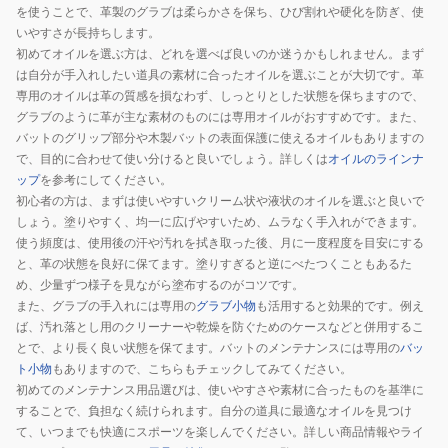
を使うことで、革製のグラブは柔らかさを保ち、ひび割れや硬化を防ぎ、使
いやすさが長持ちします。
初めてオイルを選ぶ方は、どれを選べば良いのか迷うかもしれません。まず
は自分が手入れしたい道具の素材に合ったオイルを選ぶことが大切です。革
専用のオイルは革の質感を損なわず、しっとりとした状態を保ちますので、
グラブのように革が主な素材のものには専用オイルがおすすめです。また、
バットのグリップ部分や木製バットの表面保護に使えるオイルもありますの
で、目的に合わせて使い分けると良いでしょう。詳しくは
オイルのラインナ
ップ
を参考にしてください。
初心者の方は、まずは使いやすいクリーム状や液状のオイルを選ぶと良いで
しょう。塗りやすく、均一に広げやすいため、ムラなく手入れができます。
使う頻度は、使用後の汗や汚れを拭き取った後、月に一度程度を目安にする
と、革の状態を良好に保てます。塗りすぎると逆にべたつくこともあるた
め、少量ずつ様子を見ながら塗布するのがコツです。
また、グラブの手入れには専用の
グラブ小物
も活用すると効果的です。例え
ば、汚れ落とし用のクリーナーや乾燥を防ぐためのケースなどと併用するこ
とで、より長く良い状態を保てます。バットのメンテナンスには専用の
バッ
ト小物
もありますので、こちらもチェックしてみてください。
初めてのメンテナンス用品選びは、使いやすさや素材に合ったものを基準に
することで、負担なく続けられます。自分の道具に最適なオイルを見つけ
て、いつまでも快適にスポーツを楽しんでください。詳しい商品情報やライ