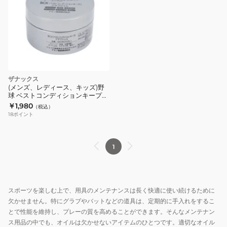
ザナックス
(メンズ、レディース、キッズ)野
球 ベストコンディションキープ
オイル グラブジェル
￥1,980
（税込）
BAOBCKGEL1
18
ポイント
1
スポーツを楽しむ上で、用具のメンテナンスは長く快適に使い続けるために
欠かせません。特にグラブやバットなどの道具は、定期的に手入れをするこ
とで性能を維持し、プレーの質を高めることができます。そんなメンテナン
ス用品の中でも、オイルは欠かせないアイテムのひとつです。適切なオイル