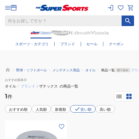
さらに絞り込む
スポーツ・カテゴリ
ブランド
セール
クーポン
野球・ソフトボール
メンテナンス用品
オイル
商品一覧
ブラ
絞り込み
おすすめ
順表示
オイル
/
ブランド
ザナックス
の商品一覧
1
件
おすすめ順
人気順
新着順
安い順
高い順