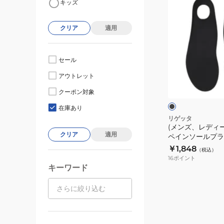
キッズ
ン
ズ、
クリア
適用
レ
デ
ィ
セール
ー
ブ
アウトレット
ス)
ラ
ッ
中
クーポン対象
ク
ク
敷
在庫あり
き
リゲッタ
(メンズ、レディー
ル
クリア
適用
ペインソールプラス
ー
￥1,848
（税込）
ペ
16
ポイント
イ
キーワード
ン
ソ
ー
ル