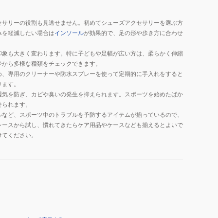
セサリーの役割も見逃せません。初めてシューズアクセサリーを選ぶ方
みを軽減したい場合は
インソール
が効果的で、足の形や歩き方に合わせ
印象も大きく変わります。特に子どもや足幅が広い方は、柔らかく伸縮
ジから多様な種類をチェックできます。
め、専用のクリーナーや防水スプレーを使って定期的に手入れをすると
ります。
湿気を防ぎ、カビや臭いの発生を抑えられます。スポーツを始めたばか
せられます。
ルなど、スポーツ中のトラブルを予防するアイテムが揃っているので、
レースから試し、慣れてきたらケア用品やケースなども揃えるとよいで
けてください。