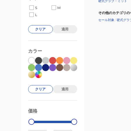
硬式グラブ・ミット
S
M
その他のカテゴリの
L
セール対象
/
硬式グラ
クリア
適用
カラー
クリア
適用
価格
99000
0