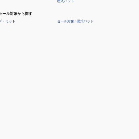
硬式バット
セール対象から探す
ブ・ミット
セール対象
/
硬式バット