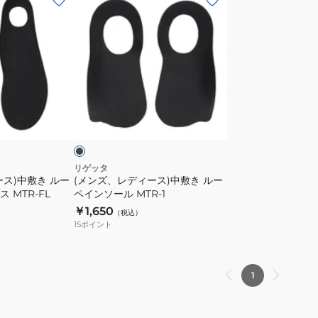
ン
ズ、
レ
デ
ィ
ー
ブ
ス)
ラ
ッ
中
敷
き
リゲッタ
ス)中敷き ルー
(メンズ、レディース)中敷き ルー
ル
 MTR-FL
ペインソール MTR-1
ー
￥1,650
（税込）
ペ
15
ポイント
イ
ン
ソ
1
ー
ル