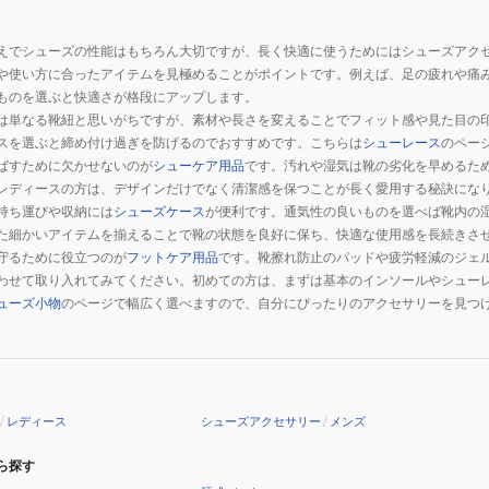
MTR-
1
えでシューズの性能はもちろん大切ですが、長く快適に使うためにはシューズアク
や使い方に合ったアイテムを見極めることがポイントです。例えば、足の疲れや痛
ものを選ぶと快適さが格段にアップします。
は単なる靴紐と思いがちですが、素材や長さを変えることでフィット感や見た目の
スを選ぶと締め付け過ぎを防げるのでおすすめです。こちらは
シューレース
のペー
ばすために欠かせないのが
シューケア用品
です。汚れや湿気は靴の劣化を早めるた
レディースの方は、デザインだけでなく清潔感を保つことが長く愛用する秘訣にな
持ち運びや収納には
シューズケース
が便利です。通気性の良いものを選べば靴内の
た細かいアイテムを揃えることで靴の状態を良好に保ち、快適な使用感を長続きさ
守るために役立つのが
フットケア用品
です。靴擦れ防止のパッドや疲労軽減のジェ
わせて取り入れてみてください。初めての方は、まずは基本のインソールやシュー
ューズ小物
のページで幅広く選べますので、自分にぴったりのアクセサリーを見つ
/
レディース
シューズアクセサリー
/
メンズ
ら探す