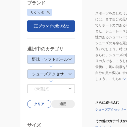
プ
ブランド
ラ
リゲッタ
スポーツを楽しむう
ス
には、まず自分の足
MTR-
てサポート力のある
ブランドで絞り込む
FL
また、シューレース
性のあるシューレー
シューズの寿命を延
選択中のカテゴリ
良いでしょう。特に
さらに、シューズの
野球・ソフトボール
りの方でも、こうし
最後に、足の健康を
自分の足の悩みに合
シューズアクセサリー
しょう。こちらの
シ
（未選択）
さらに絞り込む
クリア
適用
シューズアクセサリー
その他のカテゴリか
サイズ