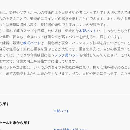
トは、野球やソフトボールの技術向上を目指す初心者にとってとても大切な道具で
ものを選ぶことで、効率的にスイングの感覚を掴むことができます。まず、軽さを
れらは衝撃吸収性も高く、長時間の練習でも疲れにくいのが特徴です。
さに慣れて筋力アップを目指したい方は、伝統的な
木製バット
や、しっかりとした
い修正に役立ち、金属バットは耐久性が高くパワーを鍛えるのに適しています。
の練習に最適な
軟式バット
は、初心者が安全にバッティング技術を身につけるのに
自分が無理なく振れる重さを選ぶことが大切です。重さの目安は、自分の体重の10
よっては、ノックや守備練習に使う
ノック用バット
も検討してみてください。これ
ますので、守備力向上を目指す方に適しています。
用バットを選ぶ際は、いくつかのタイプを実際に手に取り、振り心地を確かめるこ
と、練習の効率も上がり上達が早くなります。ぜひ、目的や体力に合わせて、こち
ら探す
木製バット
セール対象から探す
ト
セール対象
/
木製バット