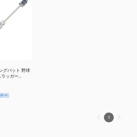
ングバット 野球
スラッガー
 MS-80W
UP
1