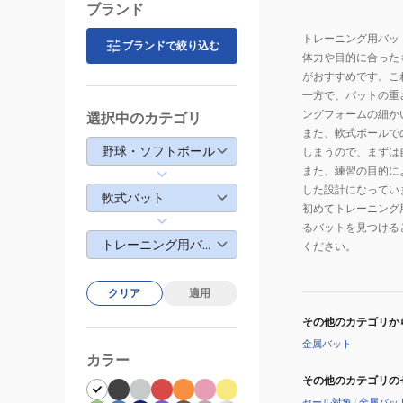
ブランド
トレーニング用バッ
ブランドで絞り込む
体力や目的に合った
がおすすめです。こ
一方で、バットの重
ングフォームの細か
選択中のカテゴリ
また、軟式ボールで
野球・ソフトボール
しまうので、まずは
また、練習の目的に
した設計になってい
軟式バット
初めてトレーニング
るバットを見つける
トレーニング用バット
ください。
クリア
適用
その他のカテゴリか
金属バット
カラー
その他のカテゴリの
セール対象
/
金属バッ