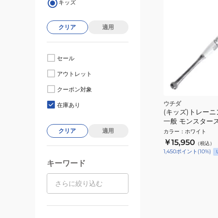
キッズ
クリア
適用
セール
アウトレット
クーポン対象
ウチダ
在庫あり
(キッズ)トレーニ
一般 モンスター
80cm/800g平均
クリア
適用
カラー
：
ホワイト
￥15,950
（税込）
1,450
ポイント
(
10
%)
キーワード