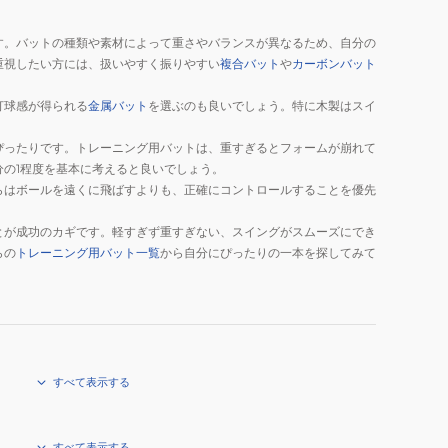
す。バットの種類や素材によって重さやバランスが異なるため、自分の
重視したい方には、扱いやすく振りやすい
複合バット
や
カーボンバット
打球感が得られる
金属バット
を選ぶのも良いでしょう。特に木製はスイ
ぴったりです。トレーニング用バットは、重すぎるとフォームが崩れて
分の1程度を基本に考えると良いでしょう。
らはボールを遠くに飛ばすよりも、正確にコントロールすることを優先
とが成功のカギです。軽すぎず重すぎない、スイングがスムーズにでき
らの
トレーニング用バット一覧
から自分にぴったりの一本を探してみて
すべて表示する
すべて表示する