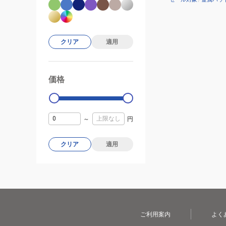
クリア
適用
価格
99000
0
～
円
クリア
適用
ご利用案内
よく