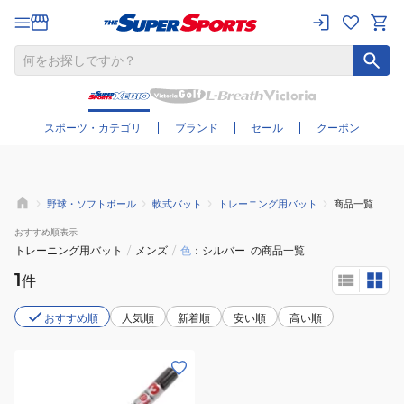
さらに絞り込む
スポーツ・カテゴリ
ブランド
セール
クーポン
野球・ソフトボール
軟式バット
トレーニング用バット
商品一覧
おすすめ
順表示
トレーニング用バット
/
メンズ
/
色
シルバー
の商品一覧
1
件
おすすめ順
人気順
新着順
安い順
高い順