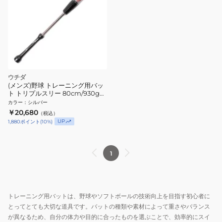
ウチダ
(メンズ)野球 トレーニング用バッ
ト トリプルスリー 80cm/930g
TR380G 自主練 練習 素振り
カラー
：
シルバー
￥20,680
（税込）
UP
1,880
ポイント
(
10
%)
1
トレーニング用バットは、野球やソフトボールの技術向上を目指す初心者に
とってとても大切な道具です。バットの種類や素材によって重さやバランス
が異なるため、自分の体力や目的に合ったものを選ぶことで、効率的にスイ