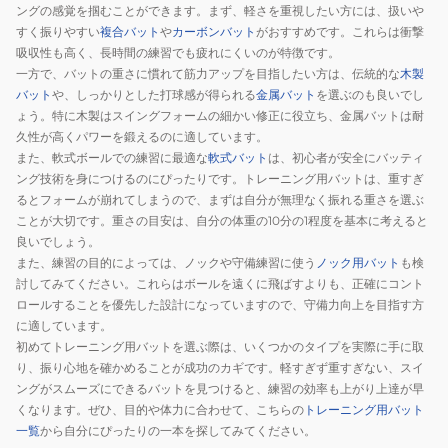
ングの感覚を掴むことができます。まず、軽さを重視したい方には、扱いや
すく振りやすい
複合バット
や
カーボンバット
がおすすめです。これらは衝撃
吸収性も高く、長時間の練習でも疲れにくいのが特徴です。
一方で、バットの重さに慣れて筋力アップを目指したい方は、伝統的な
木製
バット
や、しっかりとした打球感が得られる
金属バット
を選ぶのも良いでし
ょう。特に木製はスイングフォームの細かい修正に役立ち、金属バットは耐
久性が高くパワーを鍛えるのに適しています。
また、軟式ボールでの練習に最適な
軟式バット
は、初心者が安全にバッティ
ング技術を身につけるのにぴったりです。トレーニング用バットは、重すぎ
るとフォームが崩れてしまうので、まずは自分が無理なく振れる重さを選ぶ
ことが大切です。重さの目安は、自分の体重の10分の1程度を基本に考えると
良いでしょう。
また、練習の目的によっては、ノックや守備練習に使う
ノック用バット
も検
討してみてください。これらはボールを遠くに飛ばすよりも、正確にコント
ロールすることを優先した設計になっていますので、守備力向上を目指す方
に適しています。
初めてトレーニング用バットを選ぶ際は、いくつかのタイプを実際に手に取
り、振り心地を確かめることが成功のカギです。軽すぎず重すぎない、スイ
ングがスムーズにできるバットを見つけると、練習の効率も上がり上達が早
くなります。ぜひ、目的や体力に合わせて、こちらの
トレーニング用バット
一覧
から自分にぴったりの一本を探してみてください。