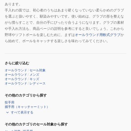
3200
あります。
手入れの面では、初心者のうちはあまり硬くなっていない柔らかめのグラブ
を選ぶと扱いやすく、馴染みやすいです。使い始めは、グラブの形を整えな
がら慣らすことで、自分の手にぴったり合うようになります。グラブの素材
や手入れ方法も、商品ページの説明を参考にすると良いでしょう。これから
野球やソフトボールを楽しむために、まずは
オールラウンド用軟式グラブ
か
ら始めて、ボールをキャッチする楽しさを味わってみてください。
さらに絞り込む
オールラウンド
/
セール対象
オールラウンド
/
メンズ
オールラウンド
/
キッズ
オールラウンド
/
レディース
その他のカテゴリから探す
投手用
捕手用（キャッチャーミット）
すべて表示する
その他のカテゴリのセール対象から探す