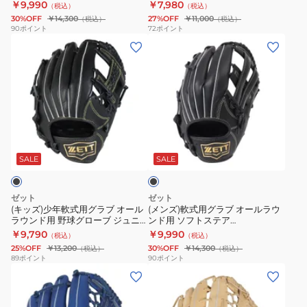
ステア BRGB35530-4000
ー BJGB76525-1900
￥9,990
￥7,980
（税込）
（税込）
ラ
ー
イ
30%OFF
￥14,300
27%OFF
￥11,000
（税込）
（税込）
ウ
ル
ニ
90
ポイント
72
ポイント
(キ
(メ
ン
ラ
ン
ッ
ン
ド
ウ
グ
ズ)
ズ)
用
ン
ロ
少
軟
野
ド
ー
年
式
球
用
ド
軟
用
グ
野
BRGB33510F-
ブ
式
グ
ロ
球
3732A
ラ
用
ラ
ー
グ
ッ
SALE
SALE
ク
グ
ブ
ブ
ラ
ラ
オ
一
ン
ゼット
ゼット
ブ
ー
般
ド
(キッズ)少年軟式用グラブ オール
(メンズ)軟式用グラブ オールラウ
ラウンド用 野球グローブ ジュニ
ンド用 ソフトステア
オ
ル
ソ
ヒ
ア ソフトステア BJGB74530-
BRGB35440-1900
￥9,790
￥9,990
（税込）
（税込）
ー
ラ
フ
ー
1900
25%OFF
￥13,200
30%OFF
￥14,300
（税込）
（税込）
ル
ウ
ト
ロ
89
ポイント
90
ポイント
(キ
(メ
ラ
ン
ス
ー
ッ
ン
ウ
ド
テ
BJGB76525-
ズ)
ズ)
ン
用
ア
1900