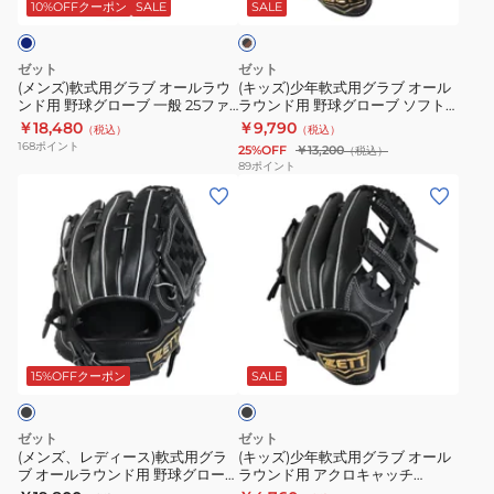
ラ
用
グ
ー
BJGB74530-
10%OFFクーポン
SALE
SALE
ッ
ク
ブ
グ
ロ
ブ
1900
×
オ
ラ
ー
一
ブ
ゼット
ゼット
ー
ブ
ラ
ブ
般
(メンズ)軟式用グラブ オールラウ
(キッズ)少年軟式用グラブ オール
ウ
ンド用 野球グローブ 一般 25ファ
ラウンド用 野球グローブ ソフト
ル
オ
ソ
ウ
ン
インキャッチ PRO プロ
ステアシリーズ BJGB74430-
￥18,480
￥9,790
（税込）
（税込）
ラ
ー
フ
イ
BRGB33561F-2964
1932
168
ポイント
25%OFF
￥13,200
（税込）
ウ
ル
ト
ニ
89
ポイント
(メ
(キ
ン
ラ
ス
ン
ン
ッ
ド
ウ
テ
グ
ズ、
ズ)
用
ン
ア
ロ
レ
少
野
ド
BJGB74540-
ー
デ
年
球
用
2500
ド
ィ
軟
グ
野
BRGB33540F-
ブ
ー
式
ロ
球
3200
ラ
ス)
用
ー
グ
ッ
15%OFFクーポン
SALE
ク
軟
グ
ブ
ロ
式
ラ
一
ー
ゼット
ゼット
用
ブ
般
ブ
(メンズ、レディース)軟式用グラ
(キッズ)少年軟式用グラブ オール
ブ オールラウンド用 野球グロー
ラウンド用 アクロキャッチ
グ
オ
25
ソ
ブ 一般 ネオステイタス
BJGB77410C-1900