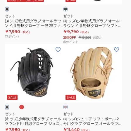
ッ
ク
ブ
グ
ロ
オ
ラ
ー
ゼット
ゼット
ー
ブ
ブ
(メンズ)軟式用グラブ オールラウ
(キッズ)少年軟式用グラブ オール
ンド用 野球グローブ 一般 25ファ
ラウンド用 野球グローブ ソフト
ル
オ
ジ
インキャッチ BRGB3710BS-
ステア BJGB74440-1932
￥7,990
￥9,790
（税込）
（税込）
ラ
ー
ュ
1900
72
ポイント
25%OFF
￥13,200
（税込）
ウ
ル
ニ
89
ポイント
(キ
(キ
ン
ラ
ア
ッ
ッ
ド
ウ
ソ
ズ)
ズ)
用
ン
フ
少
ジ
野
ド
ト
年
ュ
球
用
ス
軟
ニ
グ
野
テ
レ
ベ
式
ア
ロ
球
ア
ー
用
ソ
ー
グ
BJGB74550-
ジ
SALE
SALE
ュ
グ
フ
ブ
ロ
1900
ラ
ト
一
ー
ゼット
ゼット
ブ
ボ
般
ブ
(キッズ)少年軟式用グラブ オール
(キッズ)ジュニア ソフトボール 2
ラウンド用 野球グローブ ジュニ
号用グラブ グローブ オールラウ
オ
ー
25
ソ
ア グランドヒーロー
ンド用 ソフトステア
￥7,980
￥11,440
（税込）
（税込）