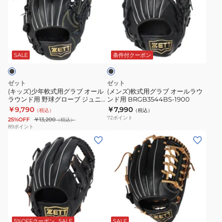
少
軟
野
ソ
ト
ー
年
式
球
フ
ス
ド
軟
用
グ
ト
テ
BRGB33540R-
ブ
式
グ
ロ
ス
ア
3200
ラ
用
ラ
ー
テ
BJGB74510-
ッ
SALE
条件付クーポン
ク
グ
ブ
ブ
ア
1900
ラ
オ
一
BRGB35440-
ゼット
ゼット
ブ
ー
般
3200
(キッズ)少年軟式用グラブ オール
(メンズ)軟式用グラブ オールラウ
ラウンド用 野球グローブ ジュニ
ンド用 BRGB3544BS-1900
オ
ル
ソ
ア ソフトステア BJGB74550-
￥9,790
￥7,990
（税込）
（税込）
ー
ラ
フ
1900
72
ポイント
25%OFF
￥13,200
（税込）
ル
ウ
ト
89
ポイント
(メ
(キ
ラ
ン
ス
ン
ッ
ウ
ド
テ
ズ)
ズ)
ン
用
ア
軟
少
ド
BRGB3544BS-
左
式
年
用
1900
投
用
軟
野
用
ブ
グ
式
球
BRGB35540-
ラ
ラ
用
グ
3200RH
5%OFFクーポン
SALE
SALE