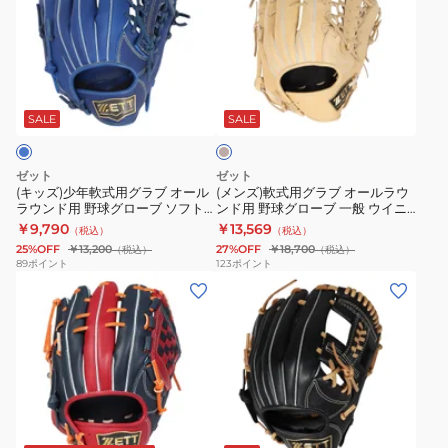
少
軟
ド
ソ
BRGB35530-
年
式
用
フ
4000
軟
用
野
ト
ベ
式
グ
球
ス
ー
用
ラ
グ
テ
ジ
SALE
SALE
ュ
グ
ブ
ロ
ア
ラ
オ
ー
BRGB35440-
ゼット
ゼット
ブ
ー
ブ
1900
(キッズ)少年軟式用グラブ オール
(メンズ)軟式用グラブ オールラウ
ラウンド用 野球グローブ ソフト
ンド用 野球グローブ 一般 ウイニ
オ
ル
ジ
ステア BJGB74540-2500
ングロード BRGB33540F-3200
￥9,790
￥13,569
（税込）
（税込）
ー
ラ
ュ
25%OFF
￥13,200
27%OFF
￥18,700
（税込）
（税込）
ル
ウ
ニ
89
ポイント
123
ポイント
(メ
(キ
ラ
ン
ア
ン
ッ
ウ
ド
ソ
ズ)
ズ)
ン
用
フ
軟
少
ド
野
ト
式
年
用
球
ス
用
軟
野
グ
テ
ブ
グ
式
球
ロ
ア
ラ