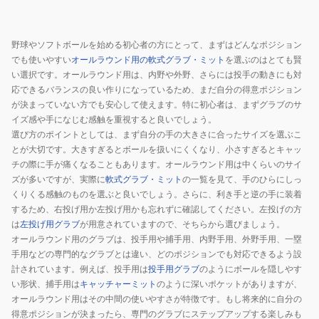
野
野
BRGB35510-
球
球
1900
グ
グ
野球やソフトボールを始める初心者の方にとって、まずはどんなポジション
ロ
ロ
でも使いやすい
オールラウンド用の軟式グラブ・ミット
を選ぶのはとても賢
ー
ー
い選択です。オールラウンド用は、内野や外野、さらには投手の動きにも対
ブ
ブ
応できるバランスの良い作りになっているため、まだ自分の得意ポジション
が決まっていない方でも安心して使えます。特に初心者は、まずグラブのサ
一
一
イズ感や手になじむ感触を重視すると良いでしょう。
般
般
選び方のポイントとしては、まず自分の手の大きさに合ったサイズを選ぶこ
ソ
ソ
とが大切です。大きすぎるとボールを扱いにくくなり、小さすぎるとキャッ
フ
フ
チの際に手が痛くなることもあります。オールラウンド用は中くらいのサイ
ト
ト
ズが多いですが、実際に
軟式グラブ・ミット
の一覧を見て、手のひらにしっ
ス
ス
くりくる感触のものを選ぶと良いでしょう。さらに、利き手と逆の手に装着
テ
テ
するため、右投げ用か左投げ用かも忘れずに確認してください。左投げの方
は
左投げ用グラブ
が用意されていますので、そちらから選びましょう。
ア
ア
オールラウンド用のグラブは、投手用や捕手用、内野手用、外野手用、一塁
シ
BRGB35540-
手用などの専門的なグラブとは違い、どのポジションでも対応できるよう設
リ
1900
計されています。例えば、投手用は
投手用グラブ
のようにボールを隠しやす
ー
い形状、捕手用は
キャッチャーミット
のように深いポケットがありますが、
ズ
オールラウンド用はその中間の使いやすさが特徴です。もし将来的に自分の
BRGB35420-
得意ポジションが決まったら、専門のグラブにステップアップする楽しみも