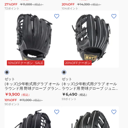
ー
ル
フ
フ
GROUNDHERO BJGB76440
BSGB75420S-3200
27%OFF
￥11,000
20%OFF
￥14,300
（税込）
（税込）
ル
2
ァ
ト
72
ポイント
104
ポイント
(キ
(キ
ラ
号
イ
ス
ッ
ッ
ウ
用
ン
テ
ズ)
ズ)
ン
グ
キ
ア
少
少
ド
ラ
ャ
BJGB74440-
年
年
用
ブ
ッ
1932
軟
軟
野
グ
チ
ブ
式
式
球
ロ
BRGB3710BS-
ラ
用
用
グ
ー
1900
ッ
10%OFFクーポン
SALE
20%OFFクーポン
ク
グ
グ
ロ
ブ
ラ
ラ
ー
オ
ゼット
ゼット
ブ
ブ
ブ
ー
(キッズ)少年軟式用グラブ オール
(キッズ)少年軟式用グラブ オール
ラウンド用 野球グローブ グラン
ラウンド用 野球グローブ ジュニ
オ
オ
ジ
ル
ドヒーロー 左投用 BJGB76450-
ア アクロキャッチ 左投げ用
￥9,900
￥6,490
（税込）
（税込）
ー
ー
ュ
ラ
1900RH
BJGB77410C-1900RH
59
ポイント
10%OFF
￥11,000
（税込）
ル
ル
ニ
ウ
90
ポイント
(メ
(キ
ラ
ラ
ア
ン
ン
ッ
ウ
ウ
グ
ド
ズ)
ズ)
ン
ン
ラ
用