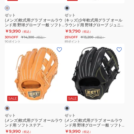
ク
ブ
グ
ブ
キ
BJGB76450-
左
オ
ラ
一
ャ
1900RH
投
ゼット
ゼット
ー
ブ
般
ッ
げ
(メンズ)軟式用グラブ オールラウ
(キッズ)少年軟式用グラブ オール
ンド用 野球グローブ 一般 ソフト
ラウンド用 野球グローブ ジュニ
ル
オ
ソ
チ
用
ステア BRGB35510-3200
ア ソフトステア BJGB74540-
￥9,990
￥9,790
（税込）
（税込）
ラ
ー
フ
BJGB77420C-
BJGB77410C-
1900
30%OFF
￥14,300
25%OFF
￥13,200
（税込）
（税込）
ウ
ル
ト
1900
1900RH
90
ポイント
89
ポイント
(メ
(メ
ン
ラ
ス
ン
ン
ド
ウ
テ
ズ)
ズ)
用
ン
ア
軟
軟
野
ド
BRGB35430-
式
式
球
用
1900
用
用
グ
野
ブ
グ
グ
ロ
球
ラ
ラ
ラ
ー
グ
ッ
SALE
SALE
ク
ブ
ブ
ブ
ロ
オ
オ
一
ー
ゼット
ゼット
ー
ー
般
ブ
(メンズ)軟式用グラブ オールラウ
(メンズ)軟式用グラブ オールラウ
ンド用 ソフトステア
ンド用 野球グローブ 一般 ソフト
ル
ル
ソ
ジ
BRGB35440-3632
ステア BRGB35510-1900
￥9,990
￥9,990
（税込）
（税込）
ラ
ラ
フ
ュ