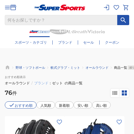
さらに絞り込む
スポーツ・カテゴリ
ブランド
セール
クーポン
野球・ソフトボール
軟式グラブ・ミット
オールラウンド
商品一覧
絞
おすすめ
順表示
オールラウンド
/
ブランド
ゼット
の商品一覧
76
件
おすすめ順
人気順
新着順
安い順
高い順
(メ
(キ
ン
ッ