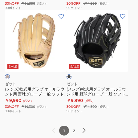
30%OFF
￥14,300
30%OFF
￥14,300
（税込）
（税込）
ウ
ウ
ト
ニ
90
ポイント
90
ポイント
(メ
(メ
ン
ン
ス
ア
ン
ン
ド
ド
テ
ソ
ズ)
ズ)
用
用
ア
フ
軟
軟
ソ
野
BRGB35510-
ト
式
式
フ
球
3200
ス
用
用
ト
グ
テ
ブ
グ
グ
ス
ロ
ア
ラ
ラ
ラ
テ
ー
BJGB74540-
ッ
SALE
SALE
ク
ブ
ブ
ア
ブ
1900
オ
オ
BRGB35440-
一
ゼット
ゼット
ー
ー
3632
般
(メンズ)軟式用グラブ オールラウ
(メンズ)軟式用グラブ オールラウ
ンド用 野球グローブ 一般 ソフト
ンド用 野球グローブ 一般 ソフト
ル
ル
ソ
ステアシリーズ BRGB35420-
ステア BRGB35540-1900
￥9,990
￥9,990
（税込）
（税込）
ラ
ラ
フ
3200
30%OFF
￥14,300
30%OFF
￥14,300
（税込）
（税込）
ウ
ウ
ト
90
ポイント
90
ポイント
ン
ン
ス
ド
ド
テ
1
2
用
用
ア