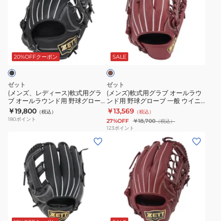
レ
軟
野
野
オ
デ
式
球
球
ス
ィ
用
グ
グ
テ
ブ
ー
グ
ロ
ロ
イ
ラ
ス)
ラ
ー
ー
タ
ウ
20%OFFクーポン
SALE
ン
軟
ブ
ブ
ブ
ス
式
オ
一
一
BRG362620-
ゼット
ゼット
用
ー
般
般
1900
(メンズ、レディース)軟式用グラ
(メンズ)軟式用グラブ オールラウ
ブ オールラウンド用 野球グロー
ンド用 野球グローブ 一般 ウイニ
グ
ル
ネ
ウ
ブ 一般 ネオステイタス
ングロード BRGB33530R-3700A
￥19,800
￥13,569
（税込）
（税込）
ラ
ラ
オ
イ
BRG362610-1900
180
ポイント
27%OFF
￥18,700
（税込）
ブ
ウ
ス
ニ
123
ポイント
(キ
(メ
オ
ン
テ
ン
ッ
ン
ー
ド
イ
グ
ズ)
ズ)
ル
用
タ
ロ
少
軟
ラ
野
ス
ー
年
式
ウ
球
BRG362660-
ド
軟
用
ン
グ
1900
左
ブ
式
グ
ド
ロ
投
ラ
用
ラ