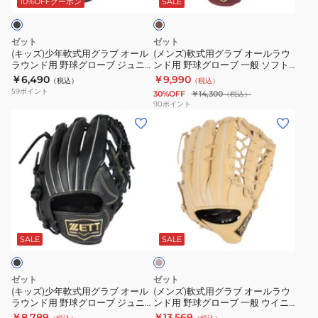
用
ー
用
ウ
10%OFFクーポン
SALE
ン
グ
ブ
野
ブ
BRGB33430R-
ラ
オ
球
一
1932RH
ゼット
ゼット
ブ
ー
グ
般
(キッズ)少年軟式用グラブ オール
(メンズ)軟式用グラブ オールラウ
ラウンド用 野球グローブ ジュニ
ンド用 野球グローブ 一般 ソフト
オ
ル
ロ
ウ
ア アクロキャッチ 左投げ用
ステア BRGB35430-4000
￥6,490
￥9,990
（税込）
（税込）
ー
ラ
ー
イ
BJGB77420C-1900RH
59
ポイント
30%OFF
￥14,300
（税込）
ル
ウ
ブ
ニ
90
ポイント
(キ
(メ
ラ
ン
一
ン
ッ
ン
ウ
ド
般
グ
ズ)
ズ)
ン
用
ネ
ロ
少
軟
ド
野
オ
ー
年
式
用
球
ス
ド
軟
用
野
グ
テ
BRGB33530R-
ベ
式
グ
球
ロ
イ
3700A
ー
用
ラ
グ
ー
タ
ジ
SALE
SALE
ュ
グ
ブ
ロ
ブ
ス
ラ
オ
ー
一
BRG362610-
ゼット
ゼット
ブ
ー
ブ
般
1900
(キッズ)少年軟式用グラブ オール
(メンズ)軟式用グラブ オールラウ
ラウンド用 野球グローブ ジュニ
ンド用 野球グローブ 一般 ウイニ
オ
ル
ジ
ソ
ア ソフトステア BJGB74510-
ングロード BRGB33540R-3200
￥8,789
￥13,569