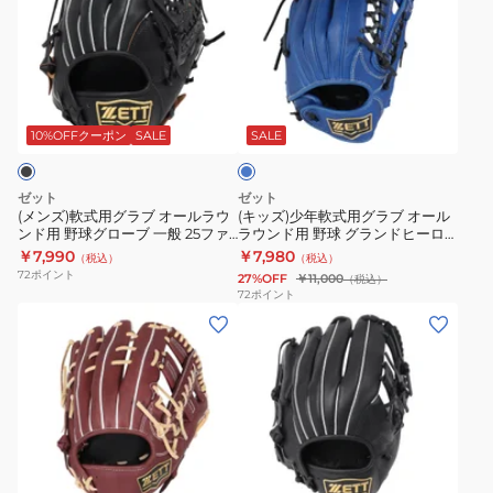
ズ)
ズ)
軟
少
式
年
用
軟
ロ
グ
式
イ
ラ
用
ヤ
10%OFFクーポン
SALE
SALE
ル
ブ
グ
ブ
オ
ラ
ル
ゼット
ゼット
ー
ー
ブ
(メンズ)軟式用グラブ オールラウ
(キッズ)少年軟式用グラブ オール
ンド用 野球グローブ 一般 25ファ
ラウンド用 野球 グランドヒーロ
ル
オ
インキャッチ BRGB3700BS-
ー BJGB76555-2500
￥7,990
￥7,980
（税込）
（税込）
ラ
ー
1900
72
ポイント
27%OFF
￥11,000
（税込）
ウ
ル
72
ポイント
(メ
(メ
ン
ラ
ン
ン
ド
ウ
ズ)
ズ)
用
ン
軟
軟
野
ド
式
式
球
用
用
用
グ
野
ブ
グ
グ
ロ
球
ラ