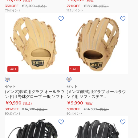
（税込）
（税込）
ー
ラ
ュ
フ
1900
33%OFF
￥13,200
27%OFF
￥18,700
（税込）
（税込）
ル
ウ
ニ
ト
79
ポイント
123
ポイント
(メ
(メ
ラ
ン
ア
ス
ン
ン
ウ
ド
ア
テ
ズ)
ズ)
ン
用
ク
ア
軟
軟
ド
野
ロ
BRGB35430-
式
式
用
球
キ
4000
用
用
野
グ
ャ
ベ
グ
グ
球
ロ
ッ
ー
ラ
ラ
グ
ー
チ
ジ
SALE
SALE
ュ
ブ
ブ
ロ
ブ
左
オ
オ
ー
一
投
ゼット
ゼット
ー
ー
ブ
般
げ
(メンズ)軟式用グラブ オールラウ
(メンズ)軟式用グラブ オールラウ
ンド用 野球グローブ 一般 ソフト
ンド用 ソフトステア
ル
ル
ジ
ウ
用
ステア 左投用 BRGB35540-
BRGB35440-3200
￥9,990
￥9,990
（税込）
（税込）
ラ
ラ
ュ
イ
BJGB77420C-
3200RH
30%OFF
￥14,300
30%OFF
￥14,300
（税込）
（税込）
ウ
ウ
ニ
ニ
1900RH
90
ポイント
90
ポイント
(キ
(メ
ン
ン
ア
ン
ッ
ン
ド
ド
ソ
グ
ズ)
ズ)
用
用
フ
ロ