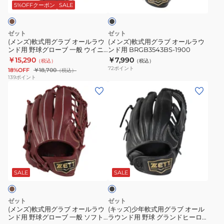
ラ
ラ
ー
グ
ッ
5%OFFクーポン
SALE
ク
ブ
ブ
ブ
ラ
オ
オ
一
ン
ゼット
ゼット
ー
ー
般
ド
(メンズ)軟式用グラブ オールラウ
(メンズ)軟式用グラブ オールラウ
ンド用 野球グローブ 一般 ウイニ
ンド用 BRGB3543BS-1900
ル
ル
25
ヒ
ングロード BRGB33510F-3732A
￥15,290
￥7,990
（税込）
（税込）
ラ
ラ
フ
ー
72
ポイント
18%OFF
￥18,700
（税込）
ウ
ウ
ァ
ロ
139
ポイント
(メ
(キ
ン
ン
イ
ー
ン
ッ
ド
ド
ン
BJGB76555-
ズ)
ズ)
用
用
キ
2500
軟
少
野
BRGB3543BS-
ャ
式
年
球
1900
ッ
用
軟
グ
チ
ブ
グ
式
ロ
BRGB3700BS-
ラ
ラ
用
ー
1900
ッ
SALE
SALE
ク
ブ
グ
ブ
オ
ラ
一
ゼット
ゼット
ー
ブ
般
(メンズ)軟式用グラブ オールラウ
(キッズ)少年軟式用グラブ オール
ンド用 野球グローブ 一般 ソフト
ラウンド用 野球 グランドヒーロ
ル
オ
ウ