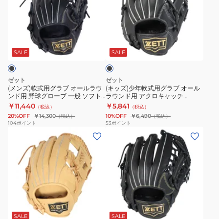
軟
少
ド
ド
ン
ソ
式
年
用
用
ド
フ
用
軟
野
野
ヒ
ト
ブ
グ
式
球
球
ー
ス
ラ
ラ
用
グ
グ
ロ
テ
ッ
SALE
SALE
ク
ブ
グ
ロ
ロ
ー
ア
オ
ラ
ー
ー
GROUNDHERO
BSGB75420S-
ゼット
ゼット
ー
ブ
ブ
ブ
BJGB76440
3200
(メンズ)軟式用グラブ オールラウ
(キッズ)少年軟式用グラブ オール
ンド用 野球グローブ 一般 ソフト
ラウンド用 アクロキャッチ
ル
オ
グ
ジ
ステア BRGB35430-1900
BJGB77420C-1900
￥11,440
￥5,841
（税込）
（税込）
ラ
ー
ラ
ュ
20%OFF
￥14,300
10%OFF
￥6,490
（税込）
（税込）
ウ
ル
ン
ニ
104
ポイント
53
ポイント
(メ
(キ
ン
ラ
ド
ア
ン
ッ
ド
ウ
ヒ
ア
ズ)
ズ)
用
ン
ー
ク
軟
少
野
ド
ロ
ロ
式
年
球
用
ー
キ
用
軟
グ
ア
左
ャ
ブ
グ
式
ロ
ク
投
ッ
ラ
ラ
用
ー
ロ
用
チ
ッ
SALE
SALE