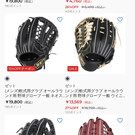
￥19,800
￥4,760
（税込）
（税込）
ラ
ー
フ
フ
BRG362620-1900
180
ポイント
26%OFF
￥6,490
（税込）
ブ
ル
ァ
ト
43
ポイント
(メ
(メ
オ
ラ
イ
ス
ン
ン
ー
ウ
ン
テ
ズ)
ズ)
ル
ン
キ
ア
軟
軟
ラ
ド
ャ
シ
式
式
ウ
用
ッ
リ
用
用
ン
ア
チ
ー
ブ
グ
グ
ド
ク
PRO
ズ
ラ
ラ
ラ
用
ロ
プ
BJGB74430-
ッ
15%OFFクーポン
SALE
ク
ブ
ブ
野
キ
ロ
1932
オ
オ
球
ャ
BRGB33561F-
ゼット
ゼット
ー
ー
グ
ッ
2964
(メンズ)軟式用グラブ オールラウ
(メンズ)軟式用グラブ オールラウ
ンド用 野球グローブ 一般 ネオス
ンド用 野球グローブ 一般 ウイニ
ル
ル
ロ
チ
テイタス BRG362660-1900
ングロード 左投用
￥19,800
￥13,569
（税込）
（税込）
ラ
ラ
ー
BJGB77410C-
BRGB33430R-1932RH
180
ポイント
27%OFF
￥18,700
（税込）
ウ
ウ
ブ
1900
123
ポイント
(メ
(メ
ン
ン
一
ン
ン
ド
ド
般
ズ、
ズ)
用
用
ネ