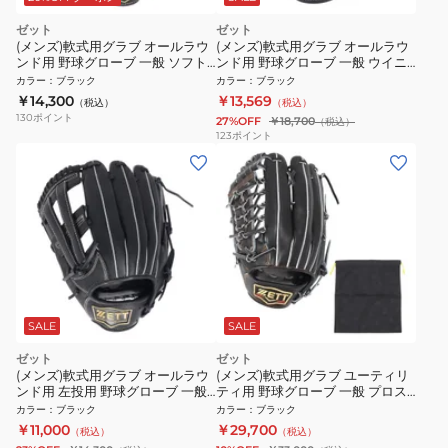
ゼット
ゼット
(メンズ)軟式用グラブ オールラウ
(メンズ)軟式用グラブ オールラウ
ンド用 野球グローブ 一般 ソフト
ンド用 野球グローブ 一般 ウイニ
ステア BRGB35540F-1932
ングロード 左投用 BRGB33530R-
カラー
：
ブラック
カラー
：
ブラック
1900RH
￥14,300
￥13,569
（税込）
（税込）
130
ポイント
27%OFF
￥18,700
（税込）
123
ポイント
SALE
SALE
ゼット
ゼット
(メンズ)軟式用グラブ オールラウ
(メンズ)軟式用グラブ ユーティリ
ンド用 左投用 野球グローブ 一般
ティ用 野球グローブ 一般 プロス
ソフトステア BRGB35440-
テイタス 左投げ用 BRGB30680-
カラー
：
ブラック
カラー
：
ブラック
1900RH
1900RH
￥11,000
￥29,700
（税込）
（税込）