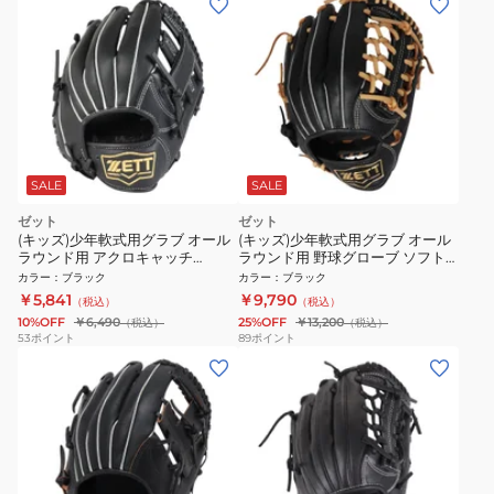
SALE
SALE
ゼット
ゼット
(キッズ)少年軟式用グラブ オール
(キッズ)少年軟式用グラブ オール
ラウンド用 アクロキャッチ
ラウンド用 野球グローブ ソフト
BJGB77420C-1900
ステア BJGB74440-1932
カラー
：
ブラック
カラー
：
ブラック
￥5,841
￥9,790
（税込）
（税込）
10%OFF
￥6,490
25%OFF
￥13,200
（税込）
（税込）
53
ポイント
89
ポイント