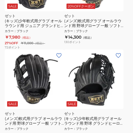
SALE
20%OFFクーポン
ゼット
ゼット
(キッズ)少年軟式用グラブ オール
(メンズ)軟式用グラブ オールラウ
ラウンド用 ジュニア グランドヒ
ンド用 野球グローブ 一般 ソフト
ーロー GROUNDHERO
ステア BRGB35530F-1932
カラー
：
ブラック
カラー
：
ブラック
BJGB76410-1900
￥7,980
￥14,300
（税込）
（税込）
130
ポイント
27%OFF
￥11,000
（税込）
72
ポイント
SALE
SALE
ゼット
ゼット
(メンズ)軟式用グラブ オールラウ
(キッズ)少年軟式用グラブ オール
ンド用 野球グローブ 一般 ソフト
ラウンド用 野球 グランドヒーロ
ステア BRGB35420-1900RH
ー BJGB76545-1900
カラー
：
ブラック
カラー
：
ブラック