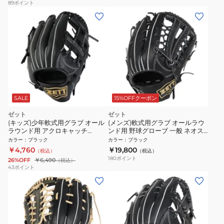
89
ポイント
SALE
15%OFFクーポン
ゼット
ゼット
(キッズ)少年軟式用グラブ オール
(メンズ)軟式用グラブ オールラウ
ラウンド用 アクロキャッチ
ンド用 野球グローブ 一般 ネオス
BJGB77410C-1900
テイタス BRG362660-1900
カラー
：
ブラック
カラー
：
ブラック
￥4,760
￥19,800
（税込）
（税込）
180
ポイント
26%OFF
￥6,490
（税込）
43
ポイント