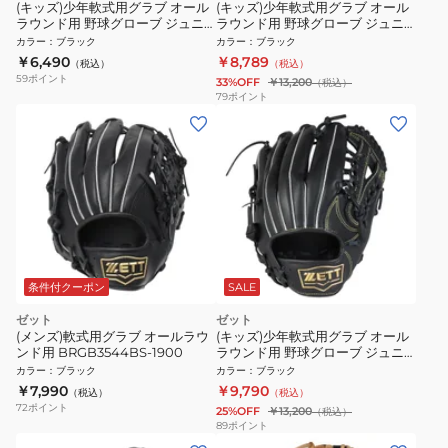
(キッズ)少年軟式用グラブ オール
(キッズ)少年軟式用グラブ オール
ラウンド用 野球グローブ ジュニ
ラウンド用 野球グローブ ジュニ
ア アクロキャッチ 左投げ用
ア ソフトステア BJGB74510-
カラー
：
ブラック
カラー
：
ブラック
BJGB77420C-1900RH
1900
￥6,490
￥8,789
（税込）
（税込）
59
ポイント
33%OFF
￥13,200
（税込）
79
ポイント
条件付クーポン
SALE
ゼット
ゼット
(メンズ)軟式用グラブ オールラウ
(キッズ)少年軟式用グラブ オール
ンド用 BRGB3544BS-1900
ラウンド用 野球グローブ ジュニ
ア ソフトステア BJGB74550-
カラー
：
ブラック
カラー
：
ブラック
1900
￥7,990
￥9,790
（税込）
（税込）
72
ポイント
25%OFF
￥13,200
（税込）
89
ポイント