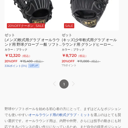
20%OFFクーポン
SALE
SALE
ゼット
ゼット
(メンズ)軟式用グラブ オールラウ
(キッズ)少年軟式用グラブ オール
ンド用 野球グローブ 一般 ソフト
ラウンド用 グランドヒーロー
ステア 左投用 BRG352630-
BJGB76430-1900
カラー
：
ブラック
カラー
：
ブラック
1900RH
￥12,320
￥8,720
（税込）
（税込）
20%OFF
￥15,400
20%OFF
￥11,000
（税込）
（税込）
79
ポイント
UP
336
ポイント
(
3
%)
1
野球やソフトボールを始める初心者の方にとって、まずはどんなポジション
でも使いやすい
オールラウンド用の軟式グラブ・ミット
を選ぶのはとても賢
い選択です。オールラウンド用は、内野や外野、さらには投手の動きにも対
応できるバランスの良い作りになっているため、まだ自分の得意ポジション