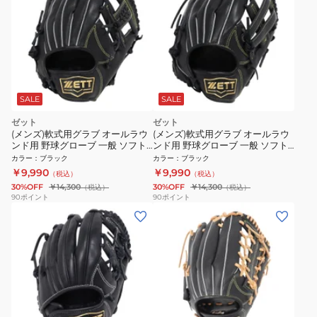
SALE
SALE
ゼット
ゼット
(メンズ)軟式用グラブ オールラウ
(メンズ)軟式用グラブ オールラウ
ンド用 野球グローブ 一般 ソフト
ンド用 野球グローブ 一般 ソフト
ステア BRGB35510-1900
ステア BRGB35540-1900
カラー
：
ブラック
カラー
：
ブラック
￥9,990
￥9,990
（税込）
（税込）
30%OFF
￥14,300
30%OFF
￥14,300
（税込）
（税込）
90
ポイント
90
ポイント