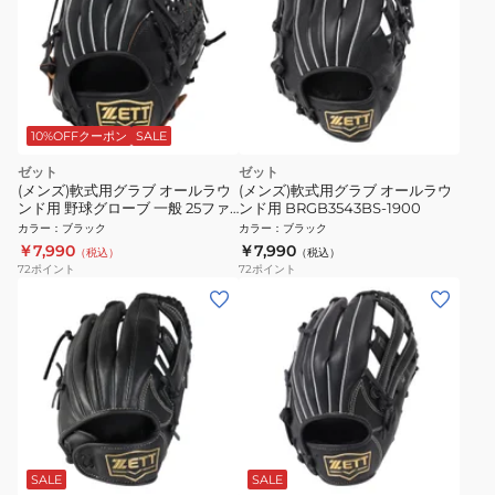
10%OFFクーポン
SALE
ゼット
ゼット
(メンズ)軟式用グラブ オールラウ
(メンズ)軟式用グラブ オールラウ
ンド用 野球グローブ 一般 25ファ
ンド用 BRGB3543BS-1900
インキャッチ BRGB3700BS-
カラー
：
ブラック
カラー
：
ブラック
1900
￥7,990
￥7,990
（税込）
（税込）
72
ポイント
72
ポイント
SALE
SALE