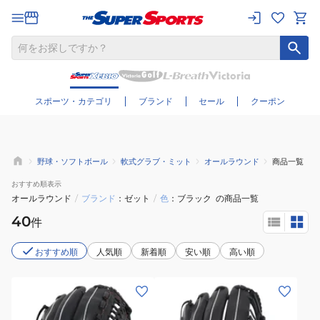
さらに絞り込む
スポーツ・カテゴリ
ブランド
セール
クーポン
野球・ソフトボール
軟式グラブ・ミット
オールラウンド
商品一覧
おすすめ
順表示
オールラウンド
/
ブランド
ゼット
/
色
ブラック
の商品一覧
40
件
おすすめ順
人気順
新着順
安い順
高い順