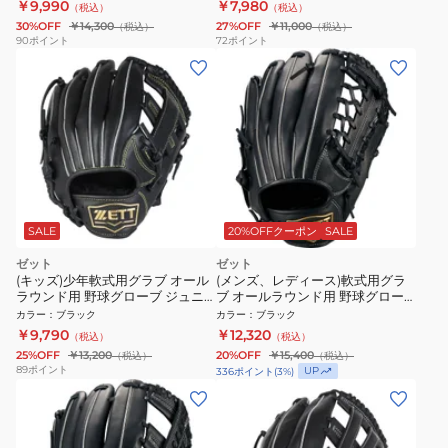
￥9,990
￥7,980
（税込）
（税込）
30%OFF
￥14,300
27%OFF
￥11,000
（税込）
（税込）
90
ポイント
72
ポイント
SALE
20%OFFクーポン
SALE
ゼット
ゼット
(キッズ)少年軟式用グラブ オール
(メンズ、レディース)軟式用グラ
ラウンド用 野球グローブ ジュニ
ブ オールラウンド用 野球グロー
ア ソフトステア BJGB74520-
ブ 一般 ソフトステア
カラー
：
ブラック
カラー
：
ブラック
1900
BRG352630-1900
￥9,790
￥12,320
（税込）
（税込）
25%OFF
￥13,200
20%OFF
￥15,400
（税込）
（税込）
89
ポイント
UP
336
ポイント
(
3
%)