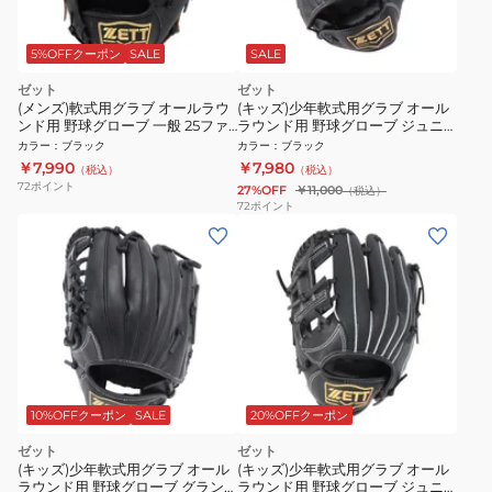
5%OFFクーポン
SALE
SALE
ゼット
ゼット
(メンズ)軟式用グラブ オールラウ
(キッズ)少年軟式用グラブ オール
ンド用 野球グローブ 一般 25ファ
ラウンド用 野球グローブ ジュニ
インキャッチ BRGB3710BS-
ア グランドヒーロー
カラー
：
ブラック
カラー
：
ブラック
1900
GROUNDHERO BJGB76440-
￥7,990
￥7,980
（税込）
（税込）
1900
72
ポイント
27%OFF
￥11,000
（税込）
72
ポイント
10%OFFクーポン
SALE
20%OFFクーポン
ゼット
ゼット
(キッズ)少年軟式用グラブ オール
(キッズ)少年軟式用グラブ オール
ラウンド用 野球グローブ グラン
ラウンド用 野球グローブ ジュニ