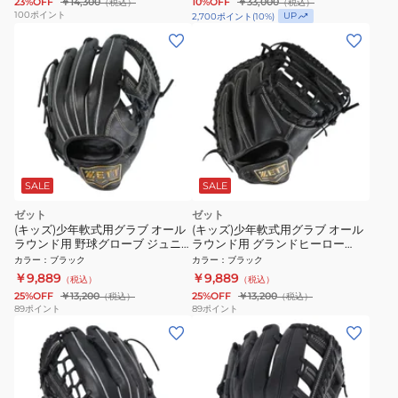
23%OFF
￥14,300
10%OFF
￥33,000
（税込）
（税込）
100
ポイント
UP
2,700
ポイント
(
10
%)
SALE
SALE
ゼット
ゼット
(キッズ)少年軟式用グラブ オール
(キッズ)少年軟式用グラブ オール
ラウンド用 野球グローブ ジュニ
ラウンド用 グランドヒーロー
ア ソフトステア BJGB74430-
BJCB76412-1900
カラー
：
ブラック
カラー
：
ブラック
1900
￥9,889
￥9,889
（税込）
（税込）
25%OFF
￥13,200
25%OFF
￥13,200
（税込）
（税込）
89
ポイント
89
ポイント