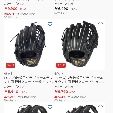
ドヒーロー 左投用 BJGB76450-
ア アクロキャッチ 左投げ用
カラー
：
ブラック
カラー
：
ブラック
1900RH
BJGB77410C-1900RH
￥9,900
￥6,490
（税込）
（税込）
59
ポイント
10%OFF
￥11,000
（税込）
90
ポイント
SALE
SALE
ゼット
ゼット
(メンズ)軟式用グラブ オールラウ
(キッズ)少年軟式用グラブ オール
ンド用 野球グローブ 一般 ソフト
ラウンド用 野球グローブ ジュニ
ステア BRGB35430-1900
ア ソフトステア BJGB74540-
カラー
：
ブラック
カラー
：
ブラック
1900
￥11,440
￥9,790
（税込）
（税込）
20%OFF
￥14,300
25%OFF
￥13,200
（税込）
（税込）
104
ポイント
89
ポイント