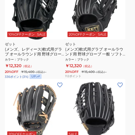
10%OFFクーポン
SALE
20%OFFクーポン
SALE
ゼット
ゼット
(メンズ、レディース)軟式用グラ
(メンズ)軟式用グラブ オールラウ
ブ オールラウンド用 野球グロー
ンド用 野球グローブ 一般 ソフト
ブ 一般 ソフトステア
ステア BRG352640-1900
カラー
：
ブラック
カラー
：
ブラック
BRG352620-1900
￥12,320
￥12,320
（税込）
（税込）
20%OFF
￥15,400
20%OFF
￥15,400
（税込）
（税込）
112
ポイント
UP
336
ポイント
(
3
%)
20%OFFクーポン
SALE