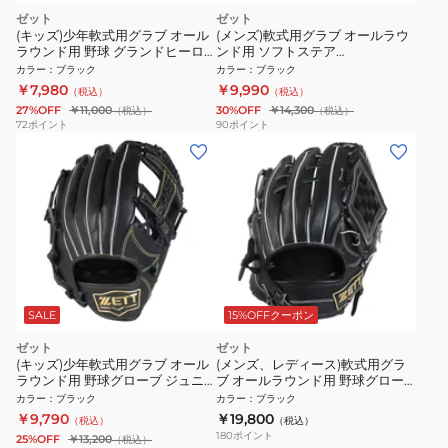
ゼット
ゼット
(キッズ)少年軟式用グラブ オール
(メンズ)軟式用グラブ オールラウ
ラウンド用 野球 グランドヒーロ
ンド用 ソフトステア
ー BJGB76525-1900
BRGB35440-1900
カラー
：
ブラック
カラー
：
ブラック
￥7,980
￥9,990
（税込）
（税込）
27%OFF
￥11,000
30%OFF
￥14,300
（税込）
（税込）
72
ポイント
90
ポイント
SALE
15%OFFクーポン
ゼット
ゼット
(キッズ)少年軟式用グラブ オール
(メンズ、レディース)軟式用グラ
ラウンド用 野球グローブ ジュニ
ブ オールラウンド用 野球グロー
ア ソフトステア BJGB74530-
ブ 一般 ネオステイタス
カラー
：
ブラック
カラー
：
ブラック
1900
BRG362620-1900
￥9,790
￥19,800
（税込）
（税込）
180
ポイント
25%OFF
￥13,200
（税込）