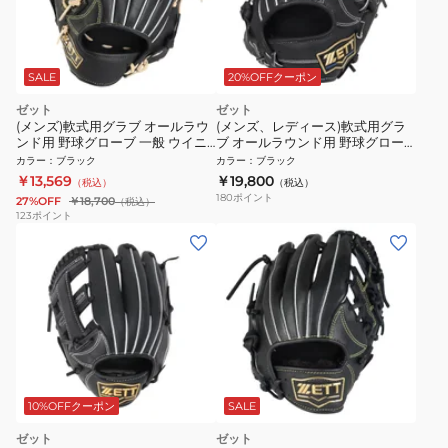
SALE
20%OFFクーポン
ゼット
ゼット
(メンズ)軟式用グラブ オールラウ
(メンズ、レディース)軟式用グラ
ンド用 野球グローブ 一般 ウイニ
ブ オールラウンド用 野球グロー
ングロード 左投用
ブ 一般 ネオステイタス
カラー
：
ブラック
カラー
：
ブラック
BRGB33430R-1932RH
BRG362610-1900
￥13,569
￥19,800
（税込）
（税込）
180
ポイント
27%OFF
￥18,700
（税込）
123
ポイント
10%OFFクーポン
SALE
ゼット
ゼット