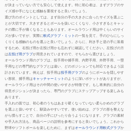
が決まっていない方でも安心して使えます。特に初心者は、まずグラブのサ
イズ感や手になじむ感触を重視すると良いでしょう。
選び方のポイントとしては、まず自分の手の大きさに合ったサイズを選ぶこ
とが大切です。大きすぎるとボールを扱いにくくなり、小さすぎるとキャッ
チの際に手が痛くなることもあります。オールラウンド用は中くらいのサイ
ズが多いですが、実際に
軟式グラブ・ミット
の一覧を見て、手のひらにしっ
くりくる感触のものを選ぶと良いでしょう。さらに、利き手と逆の手に装着
するため、右投げ用か左投げ用かも忘れずに確認してください。左投げの方
は
左投げ用グラブ
が用意されていますので、そちらから選びましょう。
オールラウンド用のグラブは、投手用や捕手用、内野手用、外野手用、一塁
手用などの専門的なグラブとは違い、どのポジションでも対応できるよう設
計されています。例えば、投手用は
投手用グラブ
のようにボールを隠しやす
い形状、捕手用は
キャッチャーミット
のように深いポケットがありますが、
オールラウンド用はその中間の使いやすさが特徴です。もし将来的に自分の
得意ポジションが決まったら、専門のグラブにステップアップする楽しみも
あります。
手入れの面では、初心者のうちはあまり硬くなっていない柔らかめのグラブ
を選ぶと扱いやすく、馴染みやすいです。使い始めは、グラブの形を整えな
がら慣らすことで、自分の手にぴったり合うようになります。グラブの素材
や手入れ方法も、商品ページの説明を参考にすると良いでしょう。これから
野球やソフトボールを楽しむために、まずは
オールラウンド用軟式グラブ
か