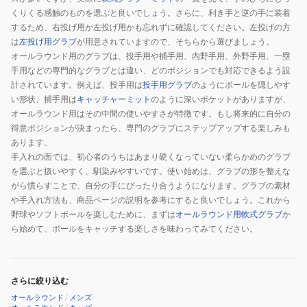
くりくる感触のものを選ぶと良いでしょう。さらに、利き手と逆の手に装着
するため、右投げ用か左投げ用かも忘れずに確認してください。左投げの方
は
左投げ用グラブ
が用意されていますので、そちらから選びましょう。
オールラウンド用のグラブは、投手用や捕手用、内野手用、外野手用、一塁
手用などの専門的なグラブとは違い、どのポジションでも対応できるよう設
計されています。例えば、投手用は
投手用グラブ
のようにボールを隠しやす
い形状、捕手用は
キャッチャーミット
のように深いポケットがありますが、
オールラウンド用はその中間の使いやすさが特徴です。もし将来的に自分の
得意ポジションが決まったら、専門のグラブにステップアップする楽しみも
あります。
手入れの面では、初心者のうちはあまり硬くなっていない柔らかめのグラブ
を選ぶと扱いやすく、馴染みやすいです。使い始めは、グラブの形を整えな
がら慣らすことで、自分の手にぴったり合うようになります。グラブの素材
や手入れ方法も、商品ページの説明を参考にすると良いでしょう。これから
野球やソフトボールを楽しむために、まずは
オールラウンド用軟式グラブ
か
ら始めて、ボールをキャッチする楽しさを味わってみてください。
さらに絞り込む
オールラウンド
/
メンズ