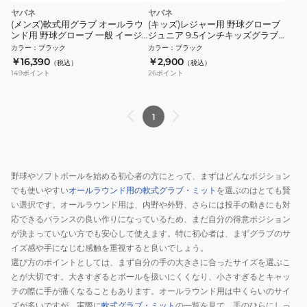
ヤバネ
ヤバネ
(メンズ)軟式用グラブ オールラウ
(キッズ)レジャー用 野球グローブ
ンド用 野球グローブ 一般 イージ
ジュニア 9.5インチキッズグラブ
ーグラブ YA5EGR06 90
YA2EGJ01 90
カラー
：
ブラック
カラー
：
ブラック
￥16,390
￥2,900
（税込）
（税込）
149
ポイント
26
ポイント
1
野球やソフトボールを始める初心者の方にとって、まずはどんなポジション
でも使いやすい
オールラウンド用の軟式グラブ・ミット
を選ぶのはとても賢
い選択です。オールラウンド用は、内野や外野、さらには投手の動きにも対
応できるバランスの良い作りになっているため、まだ自分の得意ポジション
が決まっていない方でも安心して使えます。特に初心者は、まずグラブのサ
イズ感や手になじむ感触を重視すると良いでしょう。
選び方のポイントとしては、まず自分の手の大きさに合ったサイズを選ぶこ
とが大切です。大きすぎるとボールを扱いにくくなり、小さすぎるとキャッ
チの際に手が痛くなることもあります。オールラウンド用は中くらいのサイ
ズが多いですが、実際に
軟式グラブ・ミット
の一覧を見て、手のひらにしっ