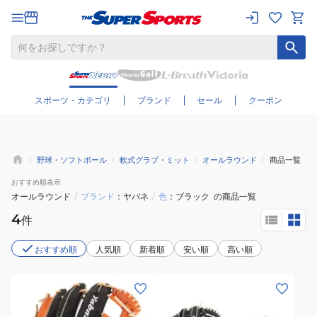
さらに絞り込む
スポーツ・カテゴリ
ブランド
セール
クーポン
野球・ソフトボール
軟式グラブ・ミット
オールラウンド
商品一覧
おすすめ
順表示
オールラウンド
/
ブランド
ヤバネ
/
色
ブラック
の商品一覧
4
件
おすすめ順
人気順
新着順
安い順
高い順