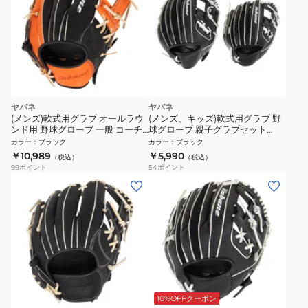
ヤバネ
ヤバネ
(メンズ)軟式用グラブ オールラウ
(メンズ、キッズ)軟式用グラブ 野
ンド用 野球グローブ 一般 コーチ
球グローブ 親子グラブセット
グラブ YA2EGR03 274
YA2EGR02 90
カラー
：
ブラック
カラー
：
ブラック
￥10,989
￥5,990
（税込）
（税込）
99
ポイント
54
ポイント
10%OFFクーポン