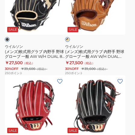
ブ
ブ
デ
式
式
一
一
ュ
用
用
般
般
ア
ブ
グ
グ
AW
AW
ル
ラ
ラ
ラ
W/H
W/H
Wannabe
SALE
SALE
ウ
ン
ブ
ブ
DUAL
DUAL
Hero
×
内
内
87
87
DUAL
タ
ウイルソン
ウイルソン
野
野
ン
WBW103790
WBW103792
86
(メンズ)軟式用グラブ 内野手 野球
(メンズ)軟式用グラブ 内野手 野球
グローブ 一般 AW W/H DUAL 87
グローブ 一般 AW W/H DUAL
手
手
WBW102431
WBW103796
1723 WBW103806
￥27,500
￥27,500
（税込）
（税込）
野
野
30%OFF
￥39,600
30%OFF
￥39,600
（税込）
（税込）
球
球
250
ポイント
250
ポイント
(メ
(メ
グ
グ
ン
ン
ロ
ロ
ズ)
ズ)
ー
ー
軟
軟
ブ
ブ
式
式
一
一
用
用
般
般
ブ
グ
グ
AW
AW
ラ
ラ
ラ
W/H
W/H
ッ
SALE
SALE