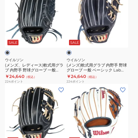
WBW1017
ズ、
ズ)
Wannabe
MAX
レ
軟
Hero
DUAL
デ
式
デ
7J
ィ
用
ュ
型
ブ
ー
グ
ア
WBW103114
ラ
ス)
ラ
ル
ッ
SALE
SALE
ク
軟
ブ
外
式
内
野
ウイルソン
ウイルソン
用
野
手
(メンズ、レディース)軟式用グラ
(メンズ)軟式用グラブ 内野手 野球
ブ 内野手 野球グローブ 一般
グローブ 一般 ベーシック Lab
グ
手
用
Basic Lab DUAL D5 Wブラック
DUAL 86型 Wブラック
￥24,640
￥24,640
（税込）
（税込）
ラ
野
87
ウィルソン デュアル
WBW102371
224
ポイント
224
ポイント
WBW102369
ブ
球
型
(メ
(メ
内
グ
11.8
ン
ン
野
ロ
WBW101776
ズ、
ズ)
手
ー
レ
軟
野
ブ
デ
式
球
一
ィ
用
ホ
グ
般
ー
グ
ワ
ロ
ベ