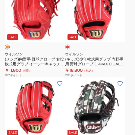
ズ)
ズ)
内
少
野
年
手
軟
レ
野
式
ッ
球
用
ド
SALE
SALE
グ
グ
ロ
ラ
ウイルソン
ウイルソン
ー
ブ
(メンズ)内野手 野球グローブ 右投
(キッズ)少年軟式用グラブ 内野手
軟式用グラブ イージーキャッチ
用 野球グローブ D-MAX DUAL
ブ
内
WILSON EASY CATCH
Jr. 6J WBW102493
￥11,800
￥18,800
（税込）
（税込）
右
野
WBW101798
107
ポイント
170
ポイント
投
手
(キ
(メ
軟
用
ッ
ン
式
野
ズ)
ズ、
用
球
少
レ
グ
グ
年
デ
ラ
ロ
軟
ィ
ブ
ブ
ー
式
ー
ラ
イ
ブ
用
ス)
SALE
SALE
ッ