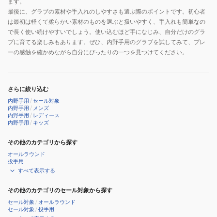
ます。
最後に、グラブの素材や手入れのしやすさも選ぶ際のポイントです。初心者
は最初は軽くて柔らかい素材のものを選ぶと扱いやすく、手入れも簡単なの
で長く使い続けやすいでしょう。使い込むほど手になじみ、自分だけのグラ
ブに育てる楽しみもあります。ぜひ、内野手用のグラブを試してみて、プレ
ーの感触を確かめながら自分にぴったりの一つを見つけてください。
さらに絞り込む
内野手用
/
セール対象
内野手用
/
メンズ
内野手用
/
レディース
内野手用
/
キッズ
その他のカテゴリから探す
オールラウンド
投手用
すべて表示する
その他のカテゴリのセール対象から探す
セール対象
/
オールラウンド
セール対象
/
投手用