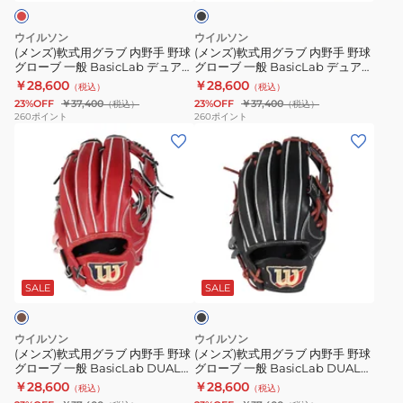
ク
ブ
ブ
DUAL
DUAL
内
内
87
1723
ウイルソン
ウイルソン
野
野
WBW103796
WBW103806
(メンズ)軟式用グラブ 内野手 野球
(メンズ)軟式用グラブ 内野手 野球
グローブ 一般 BasicLab デュアル
グローブ 一般 BasicLab デュアル
手
手
WBW103007
WBW103008
￥28,600
￥28,600
（税込）
（税込）
野
野
23%OFF
￥37,400
23%OFF
￥37,400
（税込）
（税込）
球
球
260
ポイント
260
ポイント
(メ
(メ
グ
グ
ン
ン
ロ
ロ
ズ)
ズ)
ー
ー
軟
軟
ブ
ブ
式
式
一
一
用
用
般
般
ブ
グ
グ
BasicLab
BasicLab
ラ
ラ
ラ
デ
デ
ッ
SALE
SALE
ク
ブ
ブ
ュ
ュ
内
内
ア
ア
ウイルソン
ウイルソン
野
野
ル
ル
(メンズ)軟式用グラブ 内野手 野球
(メンズ)軟式用グラブ 内野手 野球
グローブ 一般 BasicLab DUAL
グローブ 一般 BasicLab DUAL
手
手
WBW103007
WBW103008
デュアル WBW103013
デュアル WBW103014
￥28,600
￥28,600
（税込）
（税込）
野
野