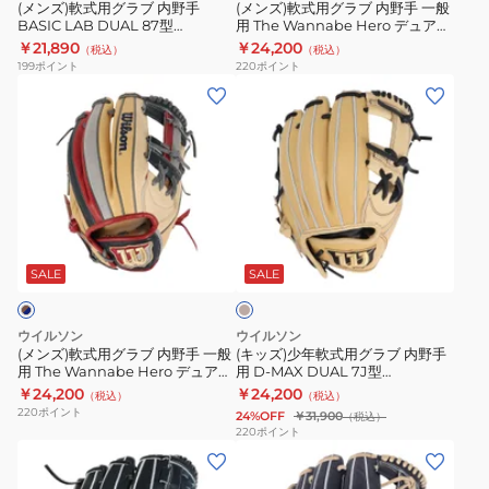
イ
野
野
ラ
(メンズ)軟式用グラブ 内野手
(メンズ)軟式用グラブ 内野手 一般
ビ
ウ
BASIC LAB DUAL 87型
用 The Wannabe Hero デュアル
手
手
ー
ン
WBW101742
内野手用 86型 11.5 WBW1017
￥21,890
￥24,200
（税込）
（税込）
BASIC
一
199
ポイント
220
ポイント
LAB
般
(メ
(キ
DUAL
用
ン
ッ
87
The
ズ)
ズ)
型
Wannabe
軟
少
WBW101742
Hero
式
年
デ
用
軟
ベ
ュ
グ
式
ー
ア
ラ
用
ジ
SALE
SALE
ル
ュ
ブ
グ
内
内
ラ
ウイルソン
ウイルソン
野
野
ブ
(メンズ)軟式用グラブ 内野手 一般
(キッズ)少年軟式用グラブ 内野手
手
用 The Wannabe Hero デュアル
用 D-MAX DUAL 7J型
手
内
外野手用 87型 11.8 WBW101776
WBW103114
￥24,200
￥24,200
用
（税込）
（税込）
一
野
220
ポイント
24%OFF
￥31,900
（税込）
86
般
手
220
ポイント
型
(メ
(メ
用
用
11.5
ン
ン
The
D-