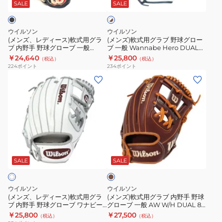
ス)
ラ
SALE
SALE
イ
ー
ー
ト
軟
ブ
×
ブ
シ
式
野
ブ
ウイルソン
ウイルソン
一
ッ
用
球
ラ
(メンズ、レディース)軟式用グラ
(メンズ)軟式用グラブ 野球グロー
ウ
般
ク
ブ 内野手 野球グローブ 一般
ブ 一般 Wannabe Hero DUAL
グ
グ
ン
Basic Lab DUAL 87 Wブラック
内野手用 86型 WBW102427
￥24,640
￥25,800
Basic
Lab
（税込）
（税込）
ラ
ロ
ウィルソン デュアル
224
ポイント
234
ポイント
Lab
DUAL
WBW102373
ブ
ー
(メ
(メ
DUAL
86
内
ブ
ン
ン
D5
型
野
一
ズ、
ズ)
W
W
手
般
レ
軟
ブ
ブ
野
Wannabe
デ
式
ラ
ラ
球
Hero
ィ
用
ッ
ッ
ダ
グ
DUAL
ー
グ
ー
ク
ク
ロ
内
ス)
ラ
ク
SALE
SALE
ウ
WBW102371
ー
野
ブ
軟
ブ
ラ
ィ
ブ
手
式
内
ウ
ウイルソン
ウイルソン
ル
一
用
ン
用
野
(メンズ、レディース)軟式用グラ
(メンズ)軟式用グラブ 内野手 野球
ソ
般
86
ブ 内野手 野球グローブ ワナビー
グローブ 一般 AW W/H DUAL 86
グ
手
ヒーロー デュアル Wannabe
WBW103776
ン
￥25,800
￥27,500
Basic
型
（税込）
（税込）
ラ
野
Hero DUAL 86 WBW102431