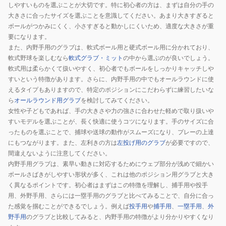
ブ
ブ
しやすいものを選ぶことが大切です。特に初心者の方は、まずは自分の手の
一
一
大きさに合ったサイズを選ぶことを意識してください。あまり大きすぎると
ボールがつかみにくく、小さすぎると動かしにくいため、適度な大きさが重
般
般
要になります。
AL
AL
また、内野手用のグラブは、軟式ボール用と硬式ボール用に分かれており、
INFIELD
INFIELD
軟式野球を楽しむなら
軟式グラブ・ミット
の中から選ぶのが良いでしょう。
86
87
軟式用は柔らかくて扱いやすく、初心者でもボールをしっかりキャッチしや
NA/DBR
NA/DBR
すいという特徴があります。さらに、内野手用の中でもオールラウンドに使
WBW104380
WBW104396
えるタイプもありますので、特定のポジションにこだわらずに練習したいな
ら
オールラウンド用グラブ
を検討してみてください。
女性や子どもであれば、手の大きさや力の強さに合わせた軽めで取り扱いや
すいモデルを選ぶことが、長く快適に使うコツになります。手のサイズに合
ったものを選ぶことで、捕球や送球の動作がスムーズになり、プレーの上達
にもつながります。また、左利きの方は
左投げ用のグラブ
が必要ですので、
間違えないように注意してください。
内野手用グラブは、素早い動きに対応するためにウェブ部分が浅めで細かい
ボールさばきがしやすい形状が多く、これは他のポジション用グラブと大き
く異なるポイントです。初心者はまずはこの特徴を理解し、捕手用や投手
用、外野手用、さらには一塁手用のグラブと比べてみることで、自分に合っ
た感覚を掴むことができるでしょう。例えば
投手用
や
捕手用
、
一塁手用
、
外
野手用
のグラブと比較してみると、内野手用の特徴がより分かりやすくなり