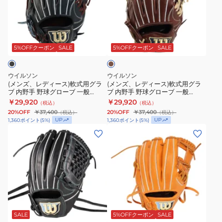
野
球
デ
デ
球
グ
ィ
ィ
ダ
グ
ロ
ー
ー
ー
ロ
ー
ス)
ス)
ク
5%OFFクーポン
SALE
5%OFFクーポン
SALE
ブ
ー
ブ
軟
軟
ラ
ブ
一
式
式
ウ
ウイルソン
ウイルソン
一
般
ン
用
用
(メンズ、レディース)軟式用グラ
(メンズ、レディース)軟式用グラ
ブ 内野手 野球グローブ 一般
ブ 内野手 野球グローブ 一般
般
BASIC
グ
グ
BASIC LAB DUAL WBW103733
BASIC LAB DUAL WBW103734
￥29,920
￥29,920
（税込）
（税込）
軟
LAB
ラ
ラ
20%OFF
￥37,400
20%OFF
￥37,400
（税込）
（税込）
式
DUAL
ブ
ブ
UP
UP
1,360
ポイント
(
5
%)
1,360
ポイント
(
5
%)
用
WBW103730
内
内
(メ
(メ
Basic
野
野
ン
ン
Lab
手
手
ズ、
ズ、
DUAL
野
野
レ
レ
D5
球
球
デ
デ
型
グ
グ
ィ
ィ
オ
WBW103726
ロ
ロ
ー
ー
レ
ー
ー
ス)
ス)
ン
SALE
5%OFFクーポン
SALE