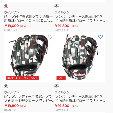
ー
D-
ク
グ
軟
×
ジ
MAX
ラ
式
グ
ウイルソン
ウイルソン
ー
DUAL
ブ
用
リ
(キッズ)少年軟式用グラブ 内野手
(メンズ、レディース)軟式用グラ
ー
キ
Jr.
用 野球グローブ D-MAX DUAL
ブ 内野手 野球グローブ ワナビー
内
グ
ン
Jr. 7J WBW102496
ヒーロー デュアル Wannabe
￥19,000
￥19,800
ャ
6J
（税込）
（税込）
野
ラ
Hero DUAL 27 WBW102413
172
ポイント
180
ポイント
ッ
WBW102493
手
ブ
(メ
(メ
チ
用
内
ン
ン
WILSON
野
野
ズ、
ズ、
EASY
球
手
レ
レ
CATCH
グ
野
デ
デ
WBW101798
ロ
球
ィ
ィ
ブ
ー
グ
ー
ー
ラ
ブ
ロ
ス)
ス)
10%OFFクーポン
SALE
SALE
ッ
D-
ー
ク
軟
軟
×
MAX
ブ
式
式
グ
ウイルソン
ウイルソン
DUAL
ワ
用
用
リ
(メンズ、レディース)軟式用グラ
(メンズ、レディース)軟式用グラ
ー
Jr.
ナ
ブ 内野手 野球グローブ ワナビー
ブ 内野手 野球グローブ ワナビー
グ
グ
ン
ヒーロー デュアル Wannabe
ヒーロー デュアル Wannabe
￥19,800
￥19,800
7J
ビ
（税込）
（税込）
ラ
ラ
Hero DUAL 86 WBW102429
Hero DUAL 87 WBW102445
180
ポイント
180
ポイント
WBW102496
ー