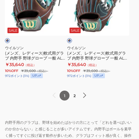
用
ブ
デ
デ
野
一
ィ
ィ
球
般
ブ
ー
ー
グ
AW
ラ
ス)
ス)
ロ
W/H
SALE
SALE
ウ
ン
軟
軟
ー
DUAL
×
式
式
ブ
1723
ブ
ウイルソン
ウイルソン
用
用
ル
一
WBW103812
(メンズ、レディース)軟式用グラ
(メンズ、レディース)軟式用グラ
ー
ブ 内野手 野球グローブ 一般 AL
ブ 内野手 野球グローブ 一般 AL
グ
グ
般
INFIELD 86 NA/DBR
INFIELD 87 NA/DBR
￥35,640
￥35,640
（税込）
（税込）
ラ
ラ
一
WBW104380
WBW104396
10%OFF
￥39,600
10%OFF
￥39,600
（税込）
（税込）
ブ
ブ
般
UP
UP
972
ポイント
(
3
%)
972
ポイント
(
3
%)
内
内
用
野
野
Wannabe
1
2
手
手
Hero
野
野
DUAL
球
球
86
グ
グ
型
内野手用のグラブは、野球を始めたばかりの方にとって「どれを選べばいい
ロ
ロ
WBW103770
のか分からない」と感じることが多いアイテムです。内野手はボールを素早
ー
ー
く捕ってすぐに投げ返す動作が多いため、グラブはフィット感が良く、操作