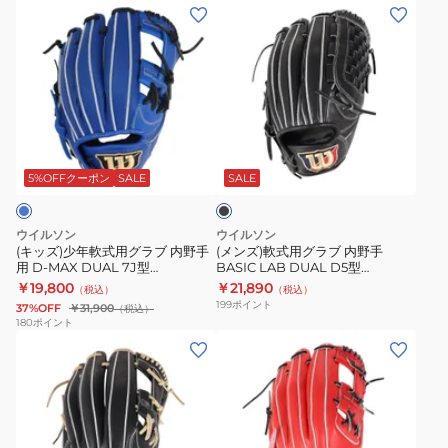
ブ
ブ
(キ
(メ
ヒ
内
内
ッ
ン
ー
野
野
ズ)
ズ)
ロ
手
手
少
軟
ー
野
野
年
式
デ
球
球
軟
用
ュ
ブ
グ
グ
式
グ
ラ
ア
ロ
ロ
用
ラ
ッ
5%OFFクーポン
SALE
SALE
ル
ー
ー
ク
グ
ブ
Wannabe
ブ
ブ
ラ
内
ウイルソン
ウイルソン
Hero
ワ
ワ
ブ
野
(キッズ)少年軟式用グラブ 内野手
(メンズ)軟式用グラブ 内野手
DUAL
ナ
ナ
用 D-MAX DUAL 7J型
BASIC LAB DUAL D5型
内
手
WBW103116
WBW101739
27
￥19,800
￥21,890
ビ
ビ
（税込）
（税込）
野
BASIC
199
ポイント
WBW102413
37%OFF
￥31,900
（税込）
ー
ー
手
LAB
180
ポイント
ヒ
ヒ
(メ
(メ
用
DUAL
ー
ー
ン
ン
D-
D5
ロ
ロ
ズ)
ズ)
MAX
型
ー
ー
軟
軟
DUAL
WBW101739
デ
デ
式
式
7J