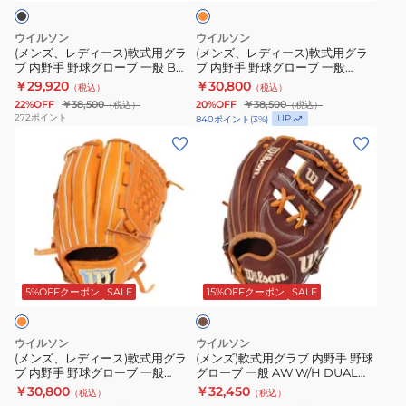
ジ
ブ
ブ
軟
軟
一
一
式
式
ウイルソン
ウイルソン
般
般
用
用
(メンズ、レディース)軟式用グラ
(メンズ、レディース)軟式用グラ
ブ 内野手 野球グローブ 一般 B
ブ 内野手 野球グローブ 一般
BASIC
BASIC
グ
グ
DUAL INFIELD 87 BL
DUAL INFIELD 86 ORTN
￥29,920
￥30,800
（税込）
（税込）
LAB
LAB
ラ
ラ
WBW104521
WBW104346
22%OFF
￥38,500
20%OFF
￥38,500
（税込）
（税込）
DUAL
DUAL
ブ
ブ
272
ポイント
UP
840
ポイント
(
3
%)
WBW103733
WBW103734
内
内
(メ
(メ
野
野
ン
ン
手
手
ズ、
ズ)
野
野
レ
軟
球
球
デ
式
グ
グ
ィ
用
ダ
ロ
ロ
ー
グ
ー
ー
ー
ス)
ラ
ク
5%OFFクーポン
SALE
15%OFFクーポン
SALE
ブ
ブ
ブ
軟
ブ
ラ
一
一
式
内
ウ
ウイルソン
ウイルソン
般
般
ン
用
野
(メンズ、レディース)軟式用グラ
(メンズ)軟式用グラブ 内野手 野球
ブ 内野手 野球グローブ 一般
グローブ 一般 AW W/H DUAL
B
DUAL
グ
手
DUAL INFIELD 87 ORTN
1723 WBW103808
￥30,800
￥32,450
（税込）
（税込）
DUAL
INFIELD
ラ
野
WBW104350