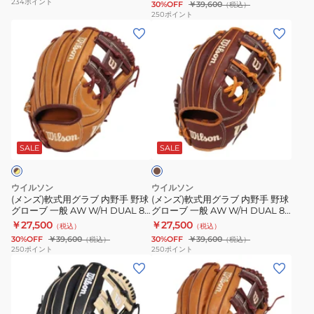
234
ポイント
デ
30%OFF
￥39,600
（税込）
Lab
WBW102427
ブ
球
250
ポイント
ュ
DUAL
(メ
(メ
内
グ
ア
87
ン
ン
野
ロ
ル
W
ズ)
ズ)
手
ー
WBW102369
ブ
軟
軟
野
ブ
ラ
式
式
球
一
ッ
用
用
グ
般
ダ
ク
グ
グ
ロ
AW
ー
ウ
ラ
ラ
ー
W/H
ク
SALE
SALE
ィ
ブ
ブ
ブ
ブ
DUAL
ラ
ル
内
内
ワ
86
ウ
ウイルソン
ウイルソン
ソ
ン
野
野
ナ
WBW103776
(メンズ)軟式用グラブ 内野手 野球
(メンズ)軟式用グラブ 内野手 野球
ン
グローブ 一般 AW W/H DUAL 87
グローブ 一般 AW W/H DUAL 87
手
手
ビ
WBW103790
WBW103792
￥27,500
￥27,500
デ
（税込）
（税込）
野
野
ー
30%OFF
￥39,600
30%OFF
￥39,600
（税込）
（税込）
ュ
球
球
ヒ
250
ポイント
250
ポイント
ア
(メ
(メ
グ
グ
ー
ル
ン
ン
ロ
ロ
ロ
WBW102373
ズ)
ズ)
ー
ー
ー
軟
軟