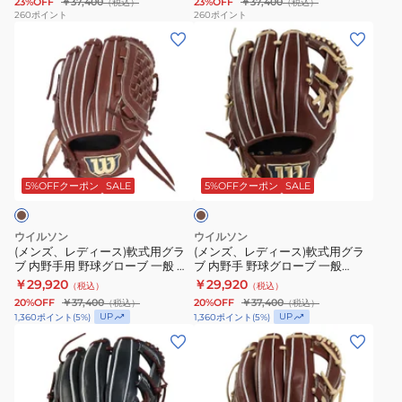
23%OFF
￥37,400
23%OFF
￥37,400
（税込）
（税込）
球
球
260
ポイント
260
ポイント
(メ
(メ
グ
グ
ン
ン
ロ
ロ
ズ、
ズ、
ー
ー
レ
レ
ブ
ブ
デ
デ
一
一
ィ
ィ
般
般
ダ
ー
ー
BasicLab
BasicLab
ー
ス)
ス)
DUAL
DUAL
ク
5%OFFクーポン
SALE
5%OFFクーポン
SALE
ブ
軟
軟
デ
デ
ラ
式
式
ュ
ュ
ウ
ウイルソン
ウイルソン
ン
用
用
ア
ア
(メンズ、レディース)軟式用グラ
(メンズ、レディース)軟式用グラ
ブ 内野手用 野球グローブ 一般 軟
ブ 内野手 野球グローブ 一般
グ
グ
ル
ル
式用 Basic Lab DUAL D5型
BASIC LAB DUAL WBW103730
￥29,920
￥29,920
（税込）
（税込）
ラ
ラ
WBW103013
WBW103014
WBW103726
20%OFF
￥37,400
20%OFF
￥37,400
（税込）
（税込）
ブ
ブ
UP
UP
1,360
ポイント
(
5
%)
1,360
ポイント
(
5
%)
内
内
(メ
(メ
野
野
ン
ン
手
手
ズ、
ズ、
用
野
レ
レ