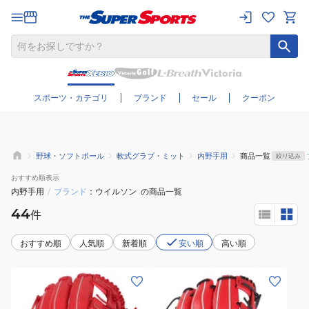
さらに絞り込む
スポーツ・カテゴリ
ブランド
セール
クーポン
野球・ソフトボール
軟式グラブ・ミット
内野手用
商品一覧
絞り込み
おすすめ
順表示
内野手用
/
ブランド
ウイルソン
の商品一覧
44
件
おすすめ順
人気順
新着順
安い順
高い順
(メ
(キ
ン
ッ