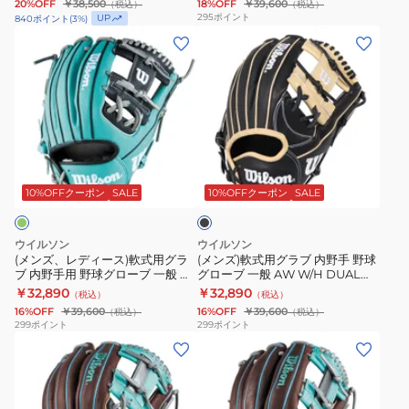
20%OFF
￥38,500
18%OFF
￥39,600
（税込）
（税込）
INFIELD
86
ブ
球
295
ポイント
UP
840
ポイント
(
3
%)
87
ORTN
内
グ
(メ
(メ
BL
WBW104346
野
ロ
ン
ン
WBW104521
手
ー
ズ、
ズ)
野
ブ
レ
軟
球
一
デ
式
グ
般
ィ
用
ブ
ロ
AW
ー
グ
ラ
ー
W/H
ス)
ラ
ッ
10%OFFクーポン
SALE
10%OFFクーポン
SALE
ク
ブ
DUAL
軟
ブ
一
1723
式
内
ウイルソン
ウイルソン
般
WBW103808
用
野
(メンズ、レディース)軟式用グラ
(メンズ)軟式用グラブ 内野手 野球
ブ 内野手用 野球グローブ 一般 一
グローブ 一般 AW W/H DUAL
DUAL
グ
手
般用 Wannabe Hero DUAL 86
1723 WBW103812
￥32,890
￥32,890
（税込）
（税込）
INFIELD
ラ
野
型 WBW103770
16%OFF
￥39,600
16%OFF
￥39,600
（税込）
（税込）
87
ブ
球
299
ポイント
299
ポイント
ORTN
(メ
(メ
内
グ
WBW104350
ン
ン
野
ロ
ズ、
ズ、
手
ー
レ
レ