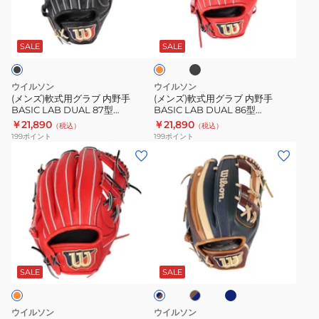
ュ
ュ
用
用
型
ブ
フ
ア
ア
グ
グ
WBW103116
ラ
ラ
ル
ル
ッ
ラ
ラ
ッ
SALE
SALE
ク
Wannabe
Wannabe
シ
ブ
ブ
ュ
Hero
Hero
内
内
オ
ウイルソン
ウイルソン
DUAL
DUAL
レ
野
野
(メンズ)軟式用グラブ 内野手
(メンズ)軟式用グラブ 内野手
ン
86
87
BASIC LAB DUAL 87型
BASIC LAB DUAL 86型
手
手
ジ
WBW101743
WBW1017
￥21,890
￥21,890
WBW102429
WBW102445
（税込）
（税込）
BASIC
BASIC
199
ポイント
199
ポイント
LAB
LAB
(メ
(メ
DUAL
DUAL
ン
ン
87
86
ズ)
ズ)
型
型
軟
軟
WBW101743
WBW1017
式
式
用
用
ネ
ブ
ネ
グ
グ
イ
ラ
イ
ビ
ラ
ラ
ウ
SALE
SALE
ビ
ー
ン
ー
ブ
ブ
×
×
内
内
ネ
ブ
ウイルソン
ウイルソン