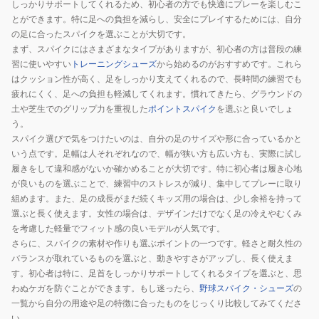
しっかりサポートしてくれるため、初心者の方でも快適にプレーを楽しむこ
とができます。特に足への負担を減らし、安全にプレイするためには、自分
の足に合ったスパイクを選ぶことが大切です。
まず、スパイクにはさまざまなタイプがありますが、初心者の方は普段の練
習に使いやすい
トレーニングシューズ
から始めるのがおすすめです。これら
はクッション性が高く、足をしっかり支えてくれるので、長時間の練習でも
疲れにくく、足への負担も軽減してくれます。慣れてきたら、グラウンドの
土や芝生でのグリップ力を重視した
ポイントスパイク
を選ぶと良いでしょ
う。
スパイク選びで気をつけたいのは、自分の足のサイズや形に合っているかと
いう点です。足幅は人それぞれなので、幅が狭い方も広い方も、実際に試し
履きをして違和感がないか確かめることが大切です。特に初心者は履き心地
が良いものを選ぶことで、練習中のストレスが減り、集中してプレーに取り
組めます。また、足の成長がまだ続くキッズ用の場合は、少し余裕を持って
選ぶと長く使えます。女性の場合は、デザインだけでなく足の冷えやむくみ
を考慮した軽量でフィット感の良いモデルが人気です。
さらに、スパイクの素材や作りも選ぶポイントの一つです。軽さと耐久性の
バランスが取れているものを選ぶと、動きやすさがアップし、長く使えま
す。初心者は特に、足首をしっかりサポートしてくれるタイプを選ぶと、思
わぬケガを防ぐことができます。もし迷ったら、
野球スパイク・シューズ
の
一覧から自分の用途や足の特徴に合ったものをじっくり比較してみてくださ
い。