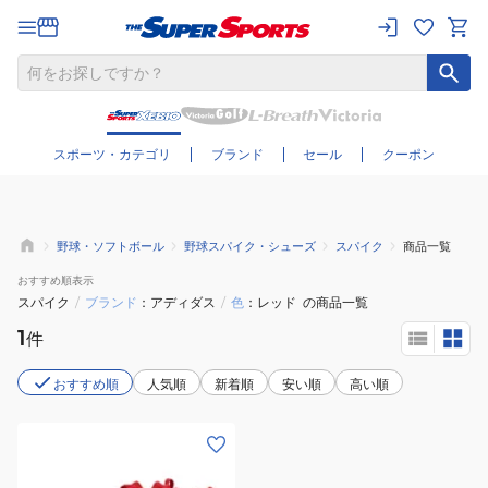
さらに絞り込む
スポーツ・カテゴリ
ブランド
セール
クーポン
野球・ソフトボール
野球スパイク・シューズ
スパイク
商品一覧
おすすめ
順表示
スパイク
/
ブランド
アディダス
/
色
レッド
の商品一覧
1
件
おすすめ順
人気順
新着順
安い順
高い順