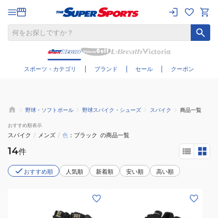
さらに絞り込む
スポーツ・カテゴリ
ブランド
セール
クーポン
野球・ソフトボール
野球スパイク・シューズ
スパイク
商品一覧
おすすめ
順表示
スパイク
/
メンズ
/
色
ブラック
の商品一覧
14
件
おすすめ順
人気順
新着順
安い順
高い順