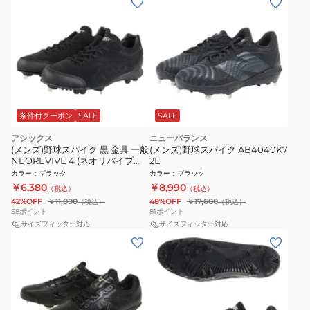
条件付クーポン
SALE
SALE
アシックス
ニューバランス
(メンズ)野球スパイク 黒 金具 一般
(メンズ)野球スパイク AB4040K7
NEOREVIVE 4 (ネオリバイブ
2E
4)1123A022.001 ブラック
カラー
：
ブラック
カラー
：
ブラック
￥6,380
￥8,990
（税込）
（税込）
42%OFF
￥11,000
48%OFF
￥17,600
（税込）
（税込）
58
ポイント
81
ポイント
サイズフィッター対応
サイズフィッター対応