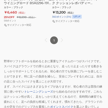
ウイニングロード BSR2296-1919
ク クッションレボバディー
ブラック
11GM262500
カラー
：
ブラック
カラー
：
ブラック
￥6,460
￥13,200
（税込）
（税込）
UP
360
ポイント
(
3
%)
25%OFF
￥8,690
（税込）
58
ポイント
サイズフィッター対応
サイズフィッター対応
1
野球やソフトボールを始めるときに重要なアイテムの一つがスパイクです。
スパイクはグラウンドでの滑り止めとなり、走ったり止まったりする動きを
しっかりサポートしてくれるため、初心者の方でも快適にプレーを楽しむこ
とができます。特に足への負担を減らし、安全にプレイするためには、自分
の足に合ったスパイクを選ぶことが大切です。
まず、スパイクにはさまざまなタイプがありますが、初心者の方は普段の練
習に使いやすい
トレーニングシューズ
から始めるのがおすすめです。これら
はクッション性が高く、足をしっかり支えてくれるので、長時間の練習でも
疲れにくく、足への負担も軽減してくれます。慣れてきたら、グラウンドの
土や芝生でのグリップ力を重視した
ポイントスパイク
を選ぶと良いでしょ