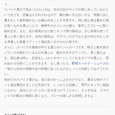
う。
スパイク選びで気をつけたいのは、自分の足のサイズや形に合っているかと
いう点です。足幅は人それぞれなので、幅が狭い方も広い方も、実際に試し
履きをして違和感がないか確かめることが大切です。特に初心者は履き心地
が良いものを選ぶことで、練習中のストレスが減り、集中してプレーに取り
組めます。また、足の成長がまだ続くキッズ用の場合は、少し余裕を持って
選ぶと長く使えます。女性の場合は、デザインだけでなく足の冷えやむくみ
を考慮した軽量でフィット感の良いモデルが人気です。
さらに、スパイクの素材や作りも選ぶポイントの一つです。軽さと耐久性の
バランスが取れているものを選ぶと、動きやすさがアップし、長く使えま
す。初心者は特に、足首をしっかりサポートしてくれるタイプを選ぶと、思
わぬケガを防ぐことができます。もし迷ったら、
野球スパイク・シューズ
の
一覧から自分の用途や足の特徴に合ったものをじっくり比較してみてくださ
い。
初めてのスパイク選びは、見た目のかっこよさだけでなく、履き心地やフィ
ット感を優先することが大切です。しっかりと試着し、専門スタッフに相談
しながら、自分にぴったりの一足を見つけてください。そうすれば、グラウ
ンドでの動きが格段に良くなり、プレーの楽しさも倍増しますよ。