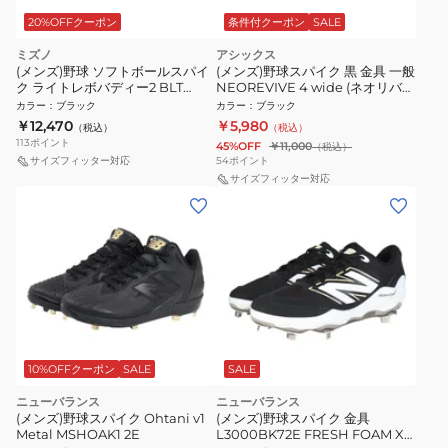
20%OFFクーポン
条件付クーポン
SALE
ミズノ
アシックス
(メンズ)野球 ソフトボールスパイ
(メンズ)野球スパイク 黒 金具 一般
ク ライトレボバディー2 BLT
NEOREVIVE 4 wide (ネオリバイ
11GM232500
ブ 4 ワイド)1123A023.001 ブラッ
カラー
：
ブラック
カラー
：
ブラック
ク
￥12,470
￥5,980
（税込）
（税込）
113
ポイント
45%OFF
￥11,000
（税込）
サイズフィッター対応
54
ポイント
サイズフィッター対応
10%OFFクーポン
SALE
SALE
ニューバランス
ニューバランス
(メンズ)野球スパイク Ohtani v1
(メンズ)野球スパイク 金具
Metal MSHOAK1 2E
L3000BK72E FRESH FOAM X