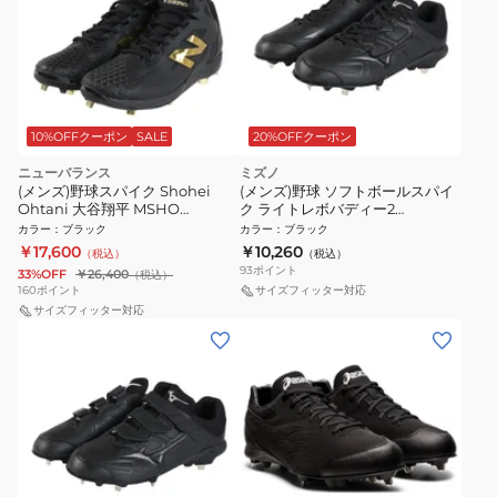
10%OFFクーポン
SALE
20%OFFクーポン
ニューバランス
ミズノ
(メンズ)野球スパイク Shohei
(メンズ)野球 ソフトボールスパイ
Ohtani 大谷翔平 MSHO
ク ライトレボバディー2
MSHOBK1 2E
11GM232600
カラー
：
ブラック
カラー
：
ブラック
￥17,600
￥10,260
（税込）
（税込）
93
ポイント
33%OFF
￥26,400
（税込）
160
ポイント
サイズフィッター対応
サイズフィッター対応