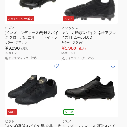
20%OFFクーポン
SALE
ミズノ
アシックス
(メンズ、レディース)野球スパイ
(メンズ)野球スパイク ネオアブレ
ク グローバルエリート ライトレ
イズ1 1123A031.001
ボエリート ワイド CK 3E相当
カラー
：
ブラック
カラー
：
ブラック
11GM221200
￥9,990
￥5,960
（税込）
（税込）
90
ポイント
54
ポイント
サイズフィッター対応
サイズフィッター対応
SALE
NEW
ゼット
ミズノ
(メンズ)野球スパイク 黒 金具 一般
(メンズ、レディース)野球スパイ