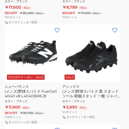
金属スパイク
カラー
：
ブラック
カラー
：
ブラック
￥17,600
￥8,789
（税込）
（税込）
33%OFF
￥26,400
50%OFF
￥17,600
（税込）
（税込）
160
ポイント
79
ポイント
サイズフィッター対応
10%OFFクーポン
SALE
SALE
ニューバランス
アシックス
(メンズ)野球スパイク FuelCell
(メンズ)野球スパイク 黒 スタッド
4040 v8 L4040BK8 2E
ソール 樹脂スタッド 一般 ジャパ
ンスピード BL (JAPAN SPEED
カラー
：
ブラック
カラー
：
ブラック
BL) 1123A025.001 ブラック
￥11,900
￥5,990
（税込）
（税込）
54
ポイント
36%OFF
￥18,700
（税込）
108
ポイント
サイズフィッター対応
サイズフィッター対応