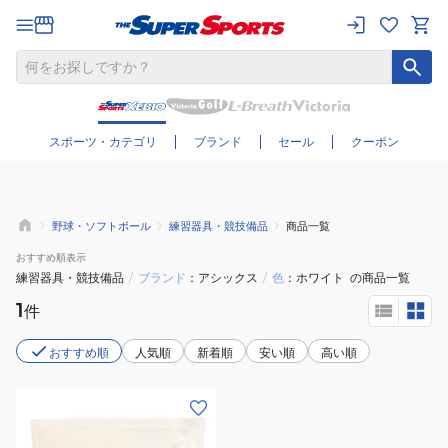
さらに絞り込む
スポーツ・カテゴリ
ブランド
セール
クーポン
野球・ソフトボール
練習器具・競技備品
商品一覧
おすすめ
順表示
練習器具・競技備品
/
ブランド
アシックス
/
色
ホワイト
の商品一覧
1
件
おすすめ順
人気順
新着順
安い順
高い順