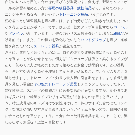
自分のレベルや目的に合わせた選び方が重要です。例えば、野球やソフトボ
ールの練習を始めたい方は
専用の練習器具・競技備品
から、自宅でのトレー
ニングを考えるなら、使いやすい
トレーニング用品
がおすすめです。
初心者の方が練習器具を選ぶ際には、まず自分がどんな動きを強化したいの
かを考えることがポイントです。例えば、筋力アップを目指すなら
バーベル
や
ダンベル
が適していますし、持久力やリズム感を養いたい場合は
縄跳び
が
効果的です。また、手の握力を強化したいなら
ハンドグリップ
を選び、柔軟
性を高めたいなら
ストレッチ器具
が役立ちます。
さらに、無理なく続けるためには、自分の体力や運動習慣に合った負荷のも
のを選ぶことが欠かせません。例えばゴムチューブは強さの異なるタイプが
あり、初めての方は軽めのものから始めると安全で効果的です。どの器具
も、使い方や適切な負荷を理解してから使い始めることで、ケガのリスクを
減らせますし、トレーニングの効果も最大限に引き出せます。より多様な器
具を見たい場合は
その他のトレーニング用品
もチェックしてみてください。
競技備品は、スポーツの種類ごとに必要なものが異なりますが、初心者であ
れば扱いやすい軽量タイプやサイズ調整ができるものを選ぶと良いでしょ
う。特に成長期のキッズ向けや女性向けには、体のサイズに合わせたコンパ
クトな設計や扱いやすさが重視されているアイテムも多いので、目的や年齢
に合ったものを選びましょう。自分に合った練習器具を見つけることで、楽
しみながら無理なく上達を目指せます。