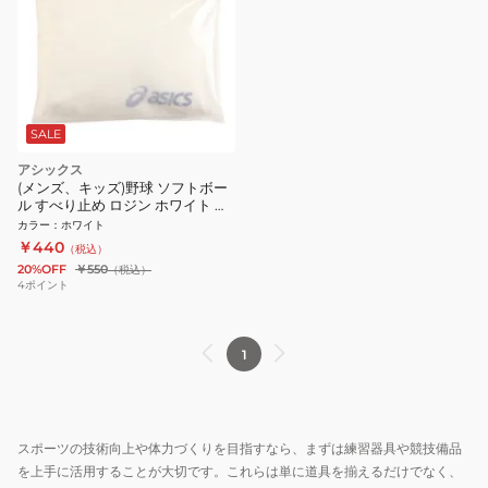
SALE
アシックス
(メンズ、キッズ)野球 ソフトボー
ル すべり止め ロジン ホワイト 松
ヤニ BER032.01
カラー
：
ホワイト
￥440
（税込）
20%OFF
￥550
（税込）
4
ポイント
1
スポーツの技術向上や体力づくりを目指すなら、まずは練習器具や競技備品
を上手に活用することが大切です。これらは単に道具を揃えるだけでなく、