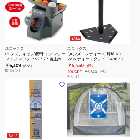
SALE
ユニックス
ユニックス
(メンズ、キッズ)野球 トスマシー
(メンズ、レディース)野球 MY
ン トスマック BX77-77 自主練
Way ティースタンド BX86-97
【メーカー取り寄せ】
￥6,309
￥5,450
（税込）
（税込）
57
ポイント
20%OFF
￥6,820
（税込）
49
ポイント
SALE