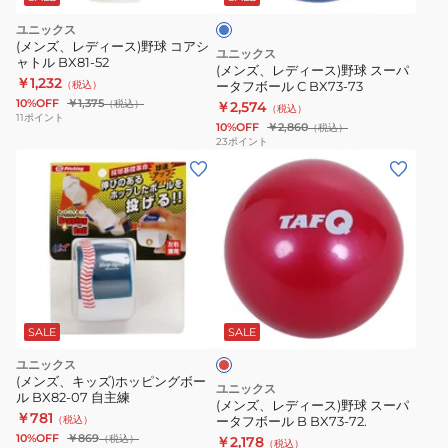
野
ユニックス
球
(メンズ、レディース)野球 コアシ
ユニックス
ャトル BX81-52
ス
(メンズ、レディース)野球 スーパ
￥1,232
（税込）
ータフボール C BX73-73
ー
10%OFF
￥1,375
（税込）
￥2,574
（税込）
パ
11
ポイント
10%OFF
￥2,860
（税込）
ー
23
ポイント
(メ
タ
ン
フ
ズ、
ボ
レ
ー
デ
ル
ィ
C
レ
ー
BX73-
ッ
ス)
73
ド
SALE
SALE
野
ユニックス
球
(メンズ、キッズ)ホッピングボー
ユニックス
ル BX82-07 自主練
ス
(メンズ、レディース)野球 スーパ
￥781
（税込）
ータフボール B BX73-72.
ー
10%OFF
￥869
（税込）
￥2,178
（税込）