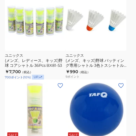
67
ッ
ト
一
般
用
SPG-
1061
ユニックス
ユニックス
自
(メンズ、レディース、キッズ)野
(メンズ、キッズ)野球 バッティン
主
球 コアシャトル 36Pcs BX81-53
グ専用シャトル 3色トスシャトル
6個入り BX81-01 自主練
￥7,700
￥990
練
（税込）
（税込）
9
ポイント
UP
700
ポイント
(
10
%)
(メ
ン
ズ、
レ
デ
ィ
ブ
ー
ル
ス)
ー
SALE
SALE