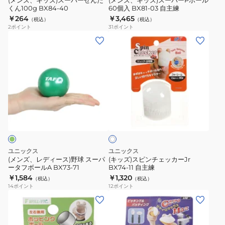
(メンズ、キッズ)スーパーせんた
(メンズ、キッズ)スーパーPボール
くん100g BX84-40
60個入 BX81-03 自主練
￥264
￥3,465
（税込）
（税込）
2
ポイント
31
ポイント
(メ
(キ
ン
ッ
ズ、
ズ)
レ
ス
デ
ピ
ィ
ン
ホ
ー
チ
ワ
ス)
ェ
イ
ト
野
ッ
球
カ
ユニックス
ユニックス
ス
ー
(メンズ、レディース)野球 スーパ
(キッズ)スピンチェッカーJr
ータフボールA BX73-71
BX74-11 自主練
ー
Jr
￥1,584
￥1,320
（税込）
（税込）
パ
BX74-
14
ポイント
12
ポイント
ー
11
タ
自
フ
主