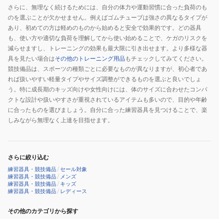
さらに、無理なく続けるためには、自分の体力や運動習慣に合った負荷のも
のを選ぶことが欠かせません。例えばゴムチューブは強さの異なるタイプが
あり、初めての方は軽めのものから始めると安全で効果的です。どの器具
も、使い方や適切な負荷を理解してから使い始めることで、ケガのリスクを
減らせますし、トレーニングの効果も最大限に引き出せます。より多様な器
具を見たい場合は
その他のトレーニング用品
もチェックしてみてください。
競技備品は、スポーツの種類ごとに必要なものが異なりますが、初心者であ
れば扱いやすい軽量タイプやサイズ調整ができるものを選ぶと良いでしょ
う。特に成長期のキッズ向けや女性向けには、体のサイズに合わせたコンパ
クトな設計や扱いやすさが重視されているアイテムも多いので、目的や年齢
に合ったものを選びましょう。自分に合った練習器具を見つけることで、楽
しみながら無理なく上達を目指せます。
さらに絞り込む
練習器具・競技備品
/
セール対象
練習器具・競技備品
/
メンズ
練習器具・競技備品
/
キッズ
練習器具・競技備品
/
レディース
その他のカテゴリから探す