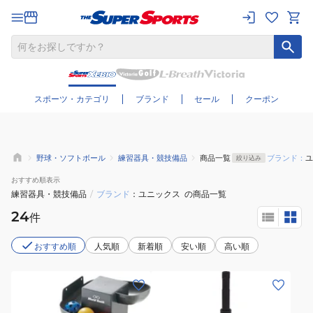
さらに絞り込む
スポーツ・カテゴリ
ブランド
セール
クーポン
野球・ソフトボール
練習器具・競技備品
商品一覧
ブランド：
ユ
絞り込み
おすすめ
順表示
練習器具・競技備品
/
ブランド
ユニックス
の商品一覧
24
件
おすすめ順
人気順
新着順
安い順
高い順