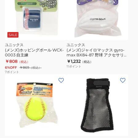
ボ
練
ー
ル
A
BX73-
SALE
71
ユニックス
ユニックス
(メンズ)ホッピングボール WCX-
(メンズ)ジャイロマックス gyro-
0003 自主練
max BX84-87 野球 アクセサリ
自主練
￥808
￥1,232
（税込）
（税込）
11
ポイント
6%OFF
￥869
（税込）
7
ポイント
(メ
(キ
ン
ッ
ズ)
ズ)
ス
ス
ピ
ロ
ン
ー
ブ
チ
イ
ラ
ェ
ン
ッ
ク
ッ
グ