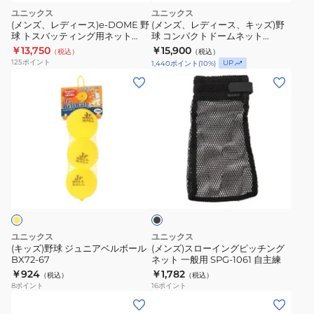
ユニックス
ユニックス
(メンズ、レディース)e-DOME 野
(メンズ、レディース、キッズ)野
球 トスバッティング用ネット
球 コンパクトドームネット
BX77-54 自主練 【メーカー取り
BX75-62.
￥13,750
￥15,900
（税込）
（税込）
寄せ】
125
ポイント
UP
1,440
ポイント
(
10
%)
(キ
(メ
ッ
ン
ズ)
ズ)
野
ス
球
ロ
ジ
ー
ブ
ュ
イ
ラ
ニ
ン
ッ
ク
ア
グ
ベ
ピ
ユニックス
ユニックス
ル
ッ
(キッズ)野球 ジュニアベルボール
(メンズ)スローイングピッチング
BX72-67
ネット 一般用 SPG-1061 自主練
ボ
チ
￥924
￥1,782
（税込）
（税込）
ー
ン
8
ポイント
16
ポイント
ル
グ
BX72-
ネ