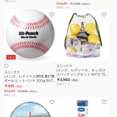
パ
7
ポイント
10%OFF
￥2,420
（税込）
ー
19
ポイント
(メ
タ
ン
フ
ズ、
ボ
レ
ー
デ
ル
ィ
B
ー
BX73-
ス)
72.
SALE
野
ユニックス
球
(メンズ、レディース、キッズ)ト
ユニックス
スバッティングセット BX72-75
重
(メンズ、レディース)野球 重打撃
自主練
￥3,960
ボール ヒットパンチ 200g BX77-
（税込）
打
36
ポイント
02.
￥935
（税込）
撃
10%OFF
￥1,045
（税込）
ボ
8
ポイント
ー
ル
ヒ