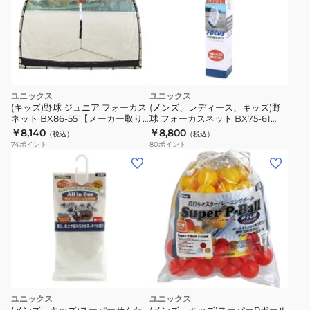
ッ
ト
パ
ン
チ
200g
ユニックス
ユニックス
BX77-
(キッズ)野球 ジュニア フォーカス
(メンズ、レディース、キッズ)野
ネット BX86-55 【メーカー取り
球 フォーカスネット BX75-61
02.
寄せ】
【メーカー取り寄せ】
￥8,140
￥8,800
（税込）
（税込）
74
ポイント
80
ポイント
ユニックス
ユニックス