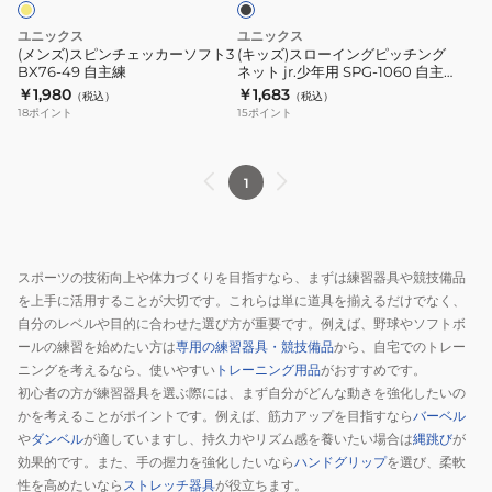
カ
ピ
ユニックス
ユニックス
ー
ッ
(メンズ)スピンチェッカーソフト3
(キッズ)スローイングピッチング
BX76-49 自主練
ネット jr.少年用 SPG-1060 自主
ソ
チ
練
￥1,980
￥1,683
（税込）
（税込）
フ
ン
18
ポイント
15
ポイント
ト
グ
3
ネ
BX76-
ッ
1
49
ト
自
jr.
主
少
スポーツの技術向上や体力づくりを目指すなら、まずは練習器具や競技備品
練
年
を上手に活用することが大切です。これらは単に道具を揃えるだけでなく、
用
自分のレベルや目的に合わせた選び方が重要です。例えば、野球やソフトボ
SPG-
ールの練習を始めたい方は
専用の練習器具・競技備品
から、自宅でのトレー
1060
ニングを考えるなら、使いやすい
トレーニング用品
がおすすめです。
自
初心者の方が練習器具を選ぶ際には、まず自分がどんな動きを強化したいの
かを考えることがポイントです。例えば、筋力アップを目指すなら
バーベル
主
や
ダンベル
が適していますし、持久力やリズム感を養いたい場合は
縄跳び
が
練
効果的です。また、手の握力を強化したいなら
ハンドグリップ
を選び、柔軟
性を高めたいなら
ストレッチ器具
が役立ちます。