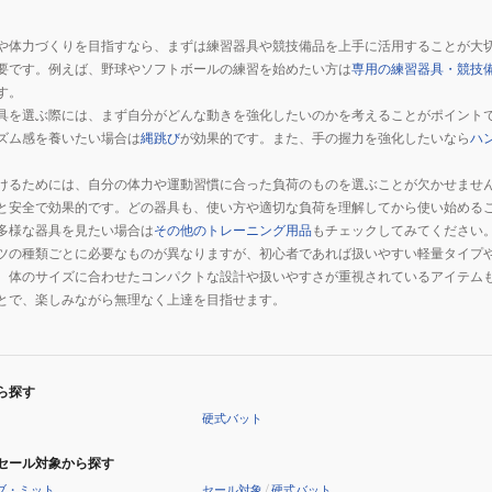
や体力づくりを目指すなら、まずは練習器具や競技備品を上手に活用することが大
要です。例えば、野球やソフトボールの練習を始めたい方は
専用の練習器具・競技
す。
具を選ぶ際には、まず自分がどんな動きを強化したいのかを考えることがポイント
ズム感を養いたい場合は
縄跳び
が効果的です。また、手の握力を強化したいなら
ハ
けるためには、自分の体力や運動習慣に合った負荷のものを選ぶことが欠かせませ
と安全で効果的です。どの器具も、使い方や適切な負荷を理解してから使い始める
多様な器具を見たい場合は
その他のトレーニング用品
もチェックしてみてください
ツの種類ごとに必要なものが異なりますが、初心者であれば扱いやすい軽量タイプ
、体のサイズに合わせたコンパクトな設計や扱いやすさが重視されているアイテム
とで、楽しみながら無理なく上達を目指せます。
ら探す
硬式バット
セール対象から探す
ブ・ミット
セール対象
/
硬式バット