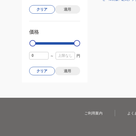
クリア
適用
価格
99000
0
～
円
クリア
適用
ご利用案内
よく