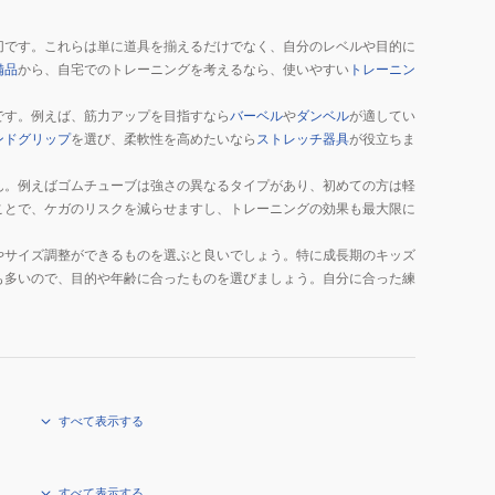
切です。これらは単に道具を揃えるだけでなく、自分のレベルや目的に
備品
から、自宅でのトレーニングを考えるなら、使いやすい
トレーニン
です。例えば、筋力アップを目指すなら
バーベル
や
ダンベル
が適してい
ンドグリップ
を選び、柔軟性を高めたいなら
ストレッチ器具
が役立ちま
ん。例えばゴムチューブは強さの異なるタイプがあり、初めての方は軽
ことで、ケガのリスクを減らせますし、トレーニングの効果も最大限に
。
やサイズ調整ができるものを選ぶと良いでしょう。特に成長期のキッズ
も多いので、目的や年齢に合ったものを選びましょう。自分に合った練
すべて表示する
すべて表示する