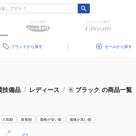
ゴルフ専門
アウトドア専門
ブランド
セール
競技備品
/
レディース
/
ブラック
の商品一覧
色
人気順
新着順
価格が安い順
価格が高い順