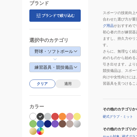
ブランド
スポーツの技術向上
ブランドで絞り込む
合わせた選び方が重
グ用品
がおすすめで
初心者の方が練習器
ますし、持久力やリ
選択中のカテゴリ
す。
野球・ソフトボール
さらに、無理なく続
めのものから始める
引き出せます。より
練習器具・競技備品
競技備品は、スポー
向けや女性向けには
習器具を見つけるこ
クリア
適用
カラー
その他のカテゴリか
硬式グラブ・ミット
その他のカテゴリの
セール対象
/
硬式グラ