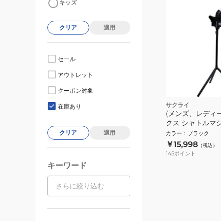
キッズ
クリア
適用
セール
アウトレット
クーポン対象
サクライ
在庫あり
(メンズ、レディ
クス シャトルマシン
自主練
クリア
適用
カラー
：
ブラック
￥15,998
（税込）
145
ポイント
キーワード