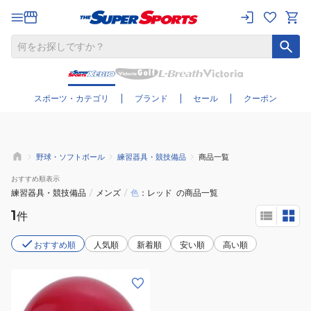
さらに絞り込む
スポーツ・カテゴリ
ブランド
セール
クーポン
野球・ソフトボール
練習器具・競技備品
商品一覧
おすすめ
順表示
練習器具・競技備品
/
メンズ
/
色
レッド
の商品一覧
1
件
おすすめ順
人気順
新着順
安い順
高い順