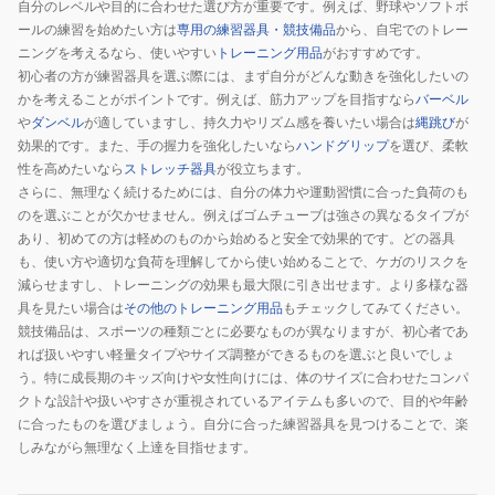
自分のレベルや目的に合わせた選び方が重要です。例えば、野球やソフトボ
ールの練習を始めたい方は
専用の練習器具・競技備品
から、自宅でのトレー
ニングを考えるなら、使いやすい
トレーニング用品
がおすすめです。
初心者の方が練習器具を選ぶ際には、まず自分がどんな動きを強化したいの
かを考えることがポイントです。例えば、筋力アップを目指すなら
バーベル
や
ダンベル
が適していますし、持久力やリズム感を養いたい場合は
縄跳び
が
効果的です。また、手の握力を強化したいなら
ハンドグリップ
を選び、柔軟
性を高めたいなら
ストレッチ器具
が役立ちます。
さらに、無理なく続けるためには、自分の体力や運動習慣に合った負荷のも
のを選ぶことが欠かせません。例えばゴムチューブは強さの異なるタイプが
あり、初めての方は軽めのものから始めると安全で効果的です。どの器具
も、使い方や適切な負荷を理解してから使い始めることで、ケガのリスクを
減らせますし、トレーニングの効果も最大限に引き出せます。より多様な器
具を見たい場合は
その他のトレーニング用品
もチェックしてみてください。
競技備品は、スポーツの種類ごとに必要なものが異なりますが、初心者であ
れば扱いやすい軽量タイプやサイズ調整ができるものを選ぶと良いでしょ
う。特に成長期のキッズ向けや女性向けには、体のサイズに合わせたコンパ
クトな設計や扱いやすさが重視されているアイテムも多いので、目的や年齢
に合ったものを選びましょう。自分に合った練習器具を見つけることで、楽
しみながら無理なく上達を目指せます。