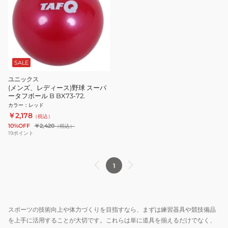
SALE
ユニックス
(メンズ、レディース)野球 スーパ
ータフボール B BX73-72.
カラー
：
レッド
￥2,178
（税込）
10%OFF
￥2,420
（税込）
19
ポイント
1
スポーツの技術向上や体力づくりを目指すなら、まずは練習器具や競技備品
を上手に活用することが大切です。これらは単に道具を揃えるだけでなく、