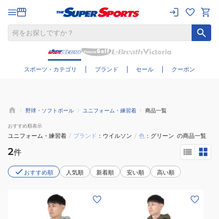
さらに絞り込む
スポーツ・カテゴリ
ブランド
セール
クーポン
野球・ソフトボール
ユニフォーム・練習着
商品一覧
おすすめ
順表示
ユニフォーム・練習着
/
ブランド
ウイルソン
/
色
グリーン
の商品一覧
2
件
おすすめ順
人気順
新着順
安い順
高い順