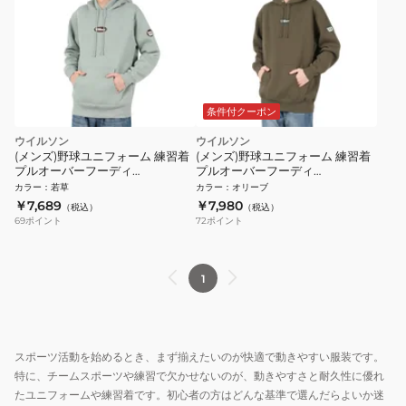
条件付クーポン
ウイルソン
ウイルソン
(メンズ)野球ユニフォーム 練習着
(メンズ)野球ユニフォーム 練習着
プルオーバーフーディ
プルオーバーフーディ
WB6045515
WB6064012
カラー
：
若草
カラー
：
オリーブ
￥7,689
￥7,980
（税込）
（税込）
69
ポイント
72
ポイント
1
スポーツ活動を始めるとき、まず揃えたいのが快適で動きやすい服装です。
特に、チームスポーツや練習で欠かせないのが、動きやすさと耐久性に優れ
たユニフォームや練習着です。初心者の方はどんな基準で選んだらよいか迷