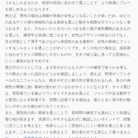
うかもしれませんが、体型や目的に合わせて選ぶことで、より快適にプレー
を楽しめるようになります。
例えば、男性の場合は肩幅や体格が女性よりも広いことが多いため、ゆとり
のあるサイズ感や伸縮性のある素材を選ぶと動きを制限せずストレスなく着
られます。また、汗をかいたときのべたつきを防ぐ吸汗速乾機能があるもの
を選ぶと、練習中も快適に過ごせます。女性はデザインの好みだけでなく、
冷え対策として薄手でありながら保温性のある素材や、女性の身体にフィッ
トするシルエットを選ぶことがポイントです。キッズ向けの場合は、成長期
に合わせてサイズ調整がしやすいものや、丈夫で繰り返し洗っても型崩れし
にくい素材がおすすめです。
選び方のコツとしては、まず自分がどんなスポーツや練習で使うかを考え、
その動きに合った設計かどうかを確認しましょう。例えば、野球やソフトボ
ールのユニフォームなら、動きやすさと耐久性が重視されるため、多少の伸
縮性や摩擦に強い素材が使われているかがポイントになります。サイズ選び
は、普段着ている服よりワンサイズ大きめを選ぶと、ジャンプや走る動作で
も窮屈にならず快適です。実際に試着できる場合は、着たときに肩や肘が動
かしやすいかを確かめてみてください。
また、通気性の良い素材を選ぶことで、長時間の練習でも蒸れにくく快適な
着心地が続きます。洗濯のしやすさも忘れずに確認したいポイントで、頻繁
に洗うことを考えると、色落ちしにくく型崩れしにくい素材を選ぶと長く使
えます。これらのポイントを踏まえて、初心者の方でも安心して選べる
ユニ