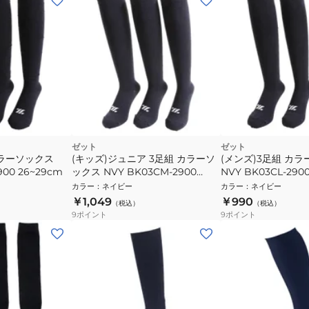
ゼット
ゼット
カラーソックス
(キッズ)ジュニア 3足組 カラーソ
(メンズ)3足組 カ
900 26~29cm
ックス NVY BK03CM-2900
NVY BK03CL-290
21~24cm
カラー
：
ネイビー
カラー
：
ネイビー
￥1,049
￥990
（税込）
（税込）
9
ポイント
9
ポイント