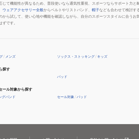
応じて機能性が異なるため、普段使いなら通気性重視、スポーツならサポート力と
、
ウェアアクセサリー全般
からベルトやリストバンド、
帽子
なども合わせて検討す
のから試して、使い心地や機能を確認しながら、自分のスポーツスタイルに合うお
はずです。
グ
/
メンズ
ソックス・ストッキング
/
キッズ
ら探す
パッド
セール対象から探す
ングバンド
セール対象
/
パッド