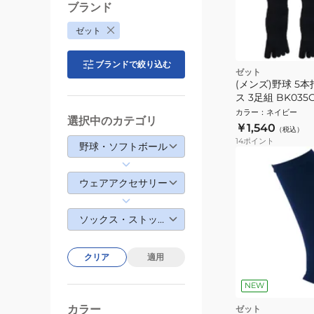
ブランド
ゼット
ブランドで絞り込む
ゼット
(メンズ)野球 5
ス 3足組 BK035C
26~29cm
カラー
：
ネイビー
選択中のカテゴリ
￥1,540
（税込）
14
ポイント
野球・ソフトボール
ウェアアクセサリー
ソックス・ストッキング
クリア
適用
NEW
カラー
ゼット