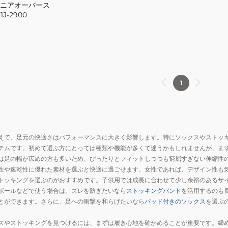
ュニアオーバース
J-2900
1
えで、足元の快適さはパフォーマンスに大きく影響します。特にソックスやストッ
テムです。初めて選ぶ方にとっては種類や機能が多くて迷うかもしれませんが、ま
は足の幅が広めの方も多いため、ぴったりとフィットしつつも窮屈すぎない伸縮性
性や速乾性に優れた素材を選ぶと快適に過ごせます。女性であれば、デザイン性も
トッキングを選ぶのがおすすめです。子供用では成長に合わせて少し余裕のあるサ
ボールなどで使う場合は、ズレを防ぎたいなら
ストッキングバンド
を活用するのも
とができます。さらに、足への衝撃を和らげたいなら
パッド付きのソックス
を選ぶ
スやストッキングを見つけるには、まずは履き心地を確かめることが重要です。締