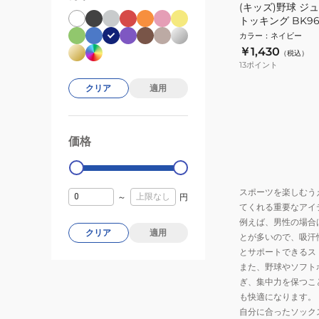
(キッズ)野球 ジ
トッキング BK961
カラー
：
ネイビー
￥1,430
（税込）
13
ポイント
クリア
適用
価格
99000
0
スポーツを楽しむう
～
円
てくれる重要なアイ
例えば、男性の場合
クリア
適用
とが多いので、吸汗
とサポートできるス
また、野球やソフト
ぎ、集中力を保つこ
も快適になります。
自分に合ったソック