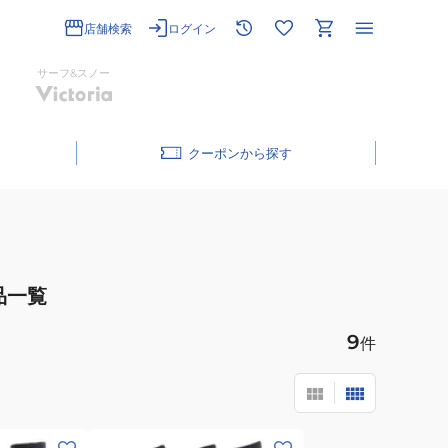
店舗検索
ログイン
サーフ&スノー
クーポン
品一覧
9
件