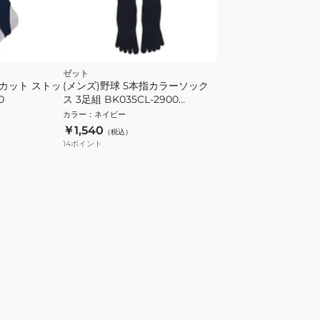
ゼット
ーカット ストッ
(メンズ)野球 5本指カラーソック
0
ス 3足組 BK035CL-2900
24~27cm
カラー
：
ネイビー
￥1,540
（税込）
14
ポイント