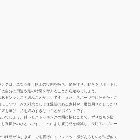
キングは、単なる靴下以上の役割を持ち、足を守り、動きをサポートし
ずは自分の用途や足の特徴を考えることから始めましょう。
のあるソックスを選ぶことが大切です。また、スポーツ中に汗をかくこ
気にしつつ、冷え対策として保温性のある素材や、足首周りがしっかり
イズを選び、足を締めすぎないことがポイントです。
良いでしょう。靴下とストッキングの間に挟むことで、ずり落ちを防
のも選択肢のひとつです。これにより疲労感を軽減し、長時間のプレー
めつけ感が強すぎず、でも脱げにくいフィット感があるものが理想的で