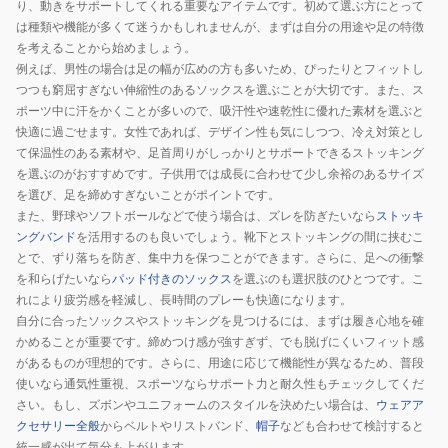
り、動きをサポートしてくれる重要なアイテムです。初めて選ぶ方にとって
は種類や機能が多くて迷うかもしれませんが、まずは自分の用途や足の特徴
を考えることから始めましょう。
例えば、男性の場合は足の幅が広めの方も多いため、ぴったりとフィットし
つつも窮屈すぎない伸縮性のあるソックスを選ぶことが大切です。また、ス
ポーツ中に汗をかくことが多いので、吸汗性や速乾性に優れた素材を選ぶと
快適に過ごせます。女性であれば、デザイン性も気にしつつ、冷え対策とし
て保温性のある素材や、足首周りがしっかりとサポートできるストッキング
を選ぶのがおすすめです。子供用では成長に合わせて少し余裕のあるサイズ
を選び、足を締めすぎないことがポイントです。
また、野球やソフトボールなどで使う場合は、ズレを防ぎたいなら
ストッキ
ングバンド
を活用するのも良いでしょう。靴下とストッキングの間に挟むこ
とで、ずり落ちを防ぎ、集中力を保つことができます。さらに、足への衝撃
を和らげたいなら
パッド付きのソックス
を選ぶのも選択肢のひとつです。こ
れにより疲労感を軽減し、長時間のプレーも快適になります。
自分に合ったソックスやストッキングを見つけるには、まずは履き心地を確
かめることが重要です。締めつけ感が強すぎず、でも脱げにくいフィット感
があるものが理想的です。さらに、用途に応じて機能性が異なるため、普段
使いなら通気性重視、スポーツならサポート力と耐久性もチェックしてくだ
さい。もし、ズボンやユニフォームのスタイルを決めたい場合は、
ウェアア
クセサリー全般
からベルトやリストバンド、
帽子
なども合わせて検討すると
統一感が出て気分も上がります。