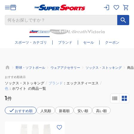
さらに絞り込む
スポーツ・カテゴリ
ブランド
セール
クーポン
野球・ソフトボール
ウェアアクセサリー
ソックス・ストッキング
商品
おすすめ
順表示
ソックス・ストッキング
/
ブランド
エックスティーエス
/
色
ホワイト
の商品一覧
1
件
おすすめ順
人気順
新着順
安い順
高い順