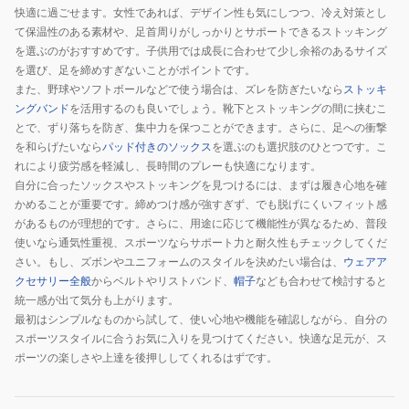
快適に過ごせます。女性であれば、デザイン性も気にしつつ、冷え対策とし
て保温性のある素材や、足首周りがしっかりとサポートできるストッキング
を選ぶのがおすすめです。子供用では成長に合わせて少し余裕のあるサイズ
を選び、足を締めすぎないことがポイントです。
また、野球やソフトボールなどで使う場合は、ズレを防ぎたいなら
ストッキ
ングバンド
を活用するのも良いでしょう。靴下とストッキングの間に挟むこ
とで、ずり落ちを防ぎ、集中力を保つことができます。さらに、足への衝撃
を和らげたいなら
パッド付きのソックス
を選ぶのも選択肢のひとつです。こ
れにより疲労感を軽減し、長時間のプレーも快適になります。
自分に合ったソックスやストッキングを見つけるには、まずは履き心地を確
かめることが重要です。締めつけ感が強すぎず、でも脱げにくいフィット感
があるものが理想的です。さらに、用途に応じて機能性が異なるため、普段
使いなら通気性重視、スポーツならサポート力と耐久性もチェックしてくだ
さい。もし、ズボンやユニフォームのスタイルを決めたい場合は、
ウェアア
クセサリー全般
からベルトやリストバンド、
帽子
なども合わせて検討すると
統一感が出て気分も上がります。
最初はシンプルなものから試して、使い心地や機能を確認しながら、自分の
スポーツスタイルに合うお気に入りを見つけてください。快適な足元が、ス
ポーツの楽しさや上達を後押ししてくれるはずです。