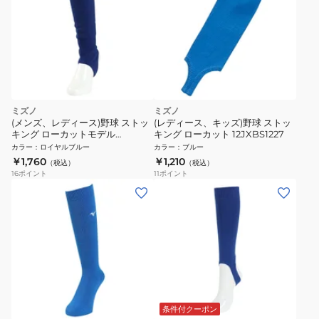
ミズノ
ミズノ
(メンズ、レディース)野球 ストッ
(レディース、キッズ)野球 ストッ
キング ローカットモデル
キング ローカット 12JXBS1227
12JXBS1316
カラー
：
ロイヤルブルー
カラー
：
ブルー
￥1,760
￥1,210
（税込）
（税込）
16
ポイント
11
ポイント
条件付クーポン