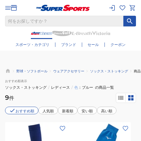
さらに絞り込む
スポーツ・カテゴリ
ブランド
セール
クーポン
野球・ソフトボール
ウェアアクセサリー
ソックス・ストッキング
商品
おすすめ
順表示
ソックス・ストッキング
/
レディース
/
色
ブルー
の商品一覧
9
件
おすすめ順
人気順
新着順
安い順
高い順