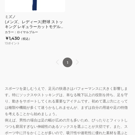
ミズノ
(メンズ、レディース)野球 ストッ
キング レギュラーカットモデル
12JXBS2116
カラー
：
ロイヤルブルー
￥1,430
（税込）
13
ポイント
1
スポーツを楽しむうえで、足元の快適さはパフォーマンスに大きく影響しま
す。特にソックスやストッキングは、単なる靴下以上の役割を持ち、足を守
り、動きをサポートしてくれる重要なアイテムです。初めて選ぶ方にとって
は種類や機能が多くて迷うかもしれませんが、まずは自分の用途や足の特徴
を考えることから始めましょう。
例えば、男性の場合は足の幅が広めの方も多いため、ぴったりとフィットし
つつも窮屈すぎない伸縮性のあるソックスを選ぶことが大切です。また、ス
ポーツ中に汗をかくことが多いので、吸汗性や速乾性に優れた素材を選ぶと