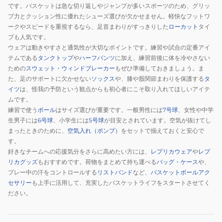
です。バスケットは急な切り返しやジャンプが多いスポーツのため、グリッ
プ力とクッション性に優れたシューズ選びが欠かせません。軽快なフットワ
ークやスピードを重視するなら、足首まわりがすっきりした
ローカット
タイ
プも人気です。
ウェアは動きやすさと通気性が大切なポイントです。練習や試合の定番アイ
テムである
タンクトップ
や
ハーフパンツ
に加え、練習前後に体を冷やさない
ための
スウェット・ウィンドブレーカー
もぜひ準備しておきましょう。ま
た、足のサポートに欠かせない
ソックス
や、膝や股関節まわりを保護する
タ
イツ
は、怪我の予防という観点からも初心者にこそ取り入れてほしいアイテ
ムです。
練習で使う
ボール
はサイズ選びが重要です。一般男性には
7号球
、女性や中学
生男子には
6号球
、小学生には
5号球
が目安とされています。空気が抜けてし
まったときのために、
空気入れ（ポンプ）
をセットで揃えておくと安心で
す。
好きなチームへの応援気分をさらに高めたい方には、
レプリカウェア
や
レプ
リカグッズ
もおすすめです。荷物をまとめて持ち運べる
バッグ・ケース
や、
プレー中の汗をコントロールする
リストバンド
など、
バスケットボールアク
セサリー
も上手に活用して、充実したバスケットライフをスタートさせてく
ださい。