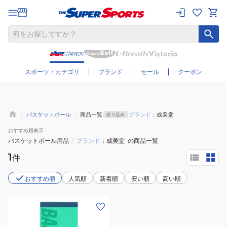
さらに絞り込む
スポーツ・カテゴリ
ブランド
セール
クーポン
バスケットボール
商品一覧
ブランド：
成美堂
絞り込み
おすすめ
順表示
バスケットボール用品
/
ブランド
成美堂
の商品一覧
1
件
おすすめ順
人気順
新着順
安い順
高い順