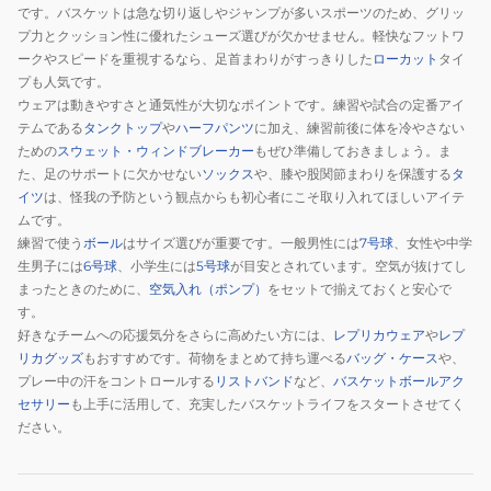
です。バスケットは急な切り返しやジャンプが多いスポーツのため、グリッ
プ力とクッション性に優れたシューズ選びが欠かせません。軽快なフットワ
ークやスピードを重視するなら、足首まわりがすっきりした
ローカット
タイ
プも人気です。
ウェアは動きやすさと通気性が大切なポイントです。練習や試合の定番アイ
テムである
タンクトップ
や
ハーフパンツ
に加え、練習前後に体を冷やさない
ための
スウェット・ウィンドブレーカー
もぜひ準備しておきましょう。ま
た、足のサポートに欠かせない
ソックス
や、膝や股関節まわりを保護する
タ
イツ
は、怪我の予防という観点からも初心者にこそ取り入れてほしいアイテ
ムです。
練習で使う
ボール
はサイズ選びが重要です。一般男性には
7号球
、女性や中学
生男子には
6号球
、小学生には
5号球
が目安とされています。空気が抜けてし
まったときのために、
空気入れ（ポンプ）
をセットで揃えておくと安心で
す。
好きなチームへの応援気分をさらに高めたい方には、
レプリカウェア
や
レプ
リカグッズ
もおすすめです。荷物をまとめて持ち運べる
バッグ・ケース
や、
プレー中の汗をコントロールする
リストバンド
など、
バスケットボールアク
セサリー
も上手に活用して、充実したバスケットライフをスタートさせてく
ださい。