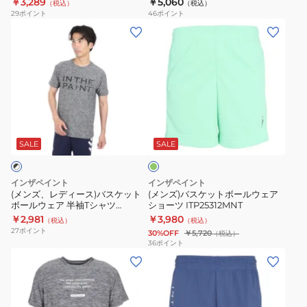
￥3,289
￥5,060
（税込）
（税込）
ェ
ト
29
ポイント
46
ポイント
ア
ボ
(メ
(メ
イ
ー
ン
ン
ン
ル
ズ、
ズ)
ナ
ウ
レ
バ
ー
ェ
デ
ス
3/4
ア
ィ
ケ
ミ
パ
長
ー
ッ
ン
ン
袖
ス)
ト
ト
SALE
SALE
ツ
シ
バ
ボ
ア
ャ
ス
ー
インザペイント
インザペイント
ン
ツ
ケ
ル
(メンズ、レディース)バスケット
(メンズ)バスケットボールウェア
ダ
ITP25402
ボールウェア 半袖Tシャツ
ショーツ ITP25312MNT
ッ
ウ
ITP24362BLK/WHT 速乾
￥2,981
￥3,980
ー
（税込）
（税込）
ト
ェ
27
ポイント
30%OFF
￥5,720
（税込）
ウ
ボ
ア
36
ポイント
ェ
(メ
(メ
ー
シ
ア
ン
ン
ル
ョ
ITP19340/BLK
ズ)
ズ)
ウ
ー
バ
バ
ェ
ツ