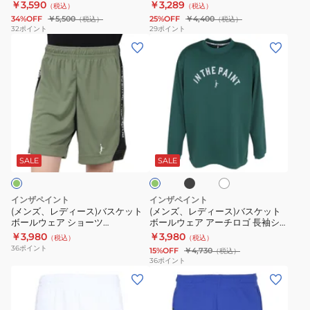
￥3,590
￥3,289
（税込）
（税込）
ェ
ェ
ク
34%OFF
￥5,500
25%OFF
￥4,400
（税込）
（税込）
ア
ア
ル
32
ポイント
29
ポイント
(メ
(メ
シ
半
カ
ン
ン
ョ
袖
モ
ズ、
ズ、
ー
T
長
レ
レ
ツ
シ
袖
デ
デ
ITP25302WHT
ャ
シ
ィ
ィ
ツ
ャ
ブ
ホ
グ
ー
ー
ITP25338
ツ
ラ
ワ
リ
ッ
ス)
ス)
イ
ITP25422
ー
SALE
SALE
ク
ト
ン
バ
バ
ス
ス
インザペイント
インザペイント
ケ
ケ
(メンズ、レディース)バスケット
(メンズ、レディース)バスケット
ボールウェア ショーツ
ボールウェア アーチロゴ 長袖シ
ッ
ッ
ITP24431OLV
ャツ ITP25434
￥3,980
￥3,980
（税込）
（税込）
ト
ト
36
ポイント
15%OFF
￥4,730
（税込）
ボ
ボ
36
ポイント
(メ
(メ
ー
ー
ン
ン
ル
ル
ズ)
ズ)
ウ
ウ