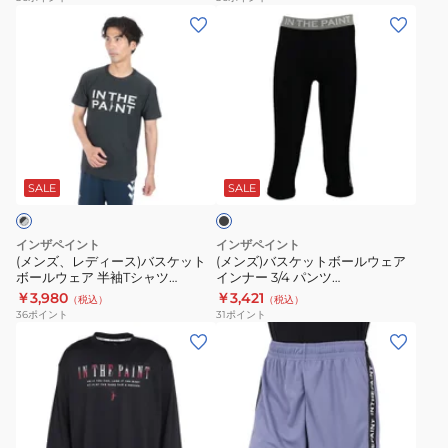
(メ
(メ
ー
シ
ン
ン
ル
ョ
ズ、
ズ)
ウ
ー
レ
バ
ェ
ト
デ
ス
ア
パ
ィ
ケ
半
ン
ブ
ー
ッ
袖
ツ
ラ
ス)
ト
T
ITP25312ICG
ッ
SALE
SALE
ク
バ
ボ
シ
ス
ー
ャ
インザペイント
インザペイント
ケ
ル
ツ
(メンズ、レディース)バスケット
(メンズ)バスケットボールウェア
ボールウェア 半袖Tシャツ
インナー 3/4 パンツ
ッ
ウ
ITP25421
ITP24362BLK/CHA 速乾
ITP19340BLK 速乾
￥3,980
￥3,421
（税込）
（税込）
ト
ェ
36
ポイント
31
ポイント
ボ
ア
(メ
(メ
ー
イ
ン
ン
ル
ン
ズ、
ズ、
ウ
ナ
レ
レ
ェ
ー
デ
デ