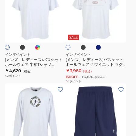
ズ、
ズ、
レ
レ
デ
デ
ィ
ィ
ブ
イ
ブ
ネ
ホ
ー
ー
ン
ラ
イ
ワ
デ
ッ
ビ
ス)
ス)
SALE
イ
ィ
ク
ー
ト
バ
バ
ス
ス
インザペイント
インザペイント
ケ
ケ
(メンズ、レディース)バスケット
(メンズ、レディース)バスケット
ボールウェア 半袖Tシャツ
ボールウェア クワイエット ラグ
ッ
ッ
ITP25401
ジュアリー Tシャツ ITP25412
￥4,620
￥3,980
（税込）
（税込）
ト
ト
42
ポイント
13%OFF
￥4,620
（税込）
ボ
ボ
36
ポイント
(メ
(メ
ー
ー
ン
ン
ル
ル
ズ、
ズ)
ウ
ウ
レ
バ
ェ
ェ
デ
ス
ア
ア
ィ
ケ
半
ク
ブ
ベ
ネ
ー
ッ
袖
ワ
ー
イ