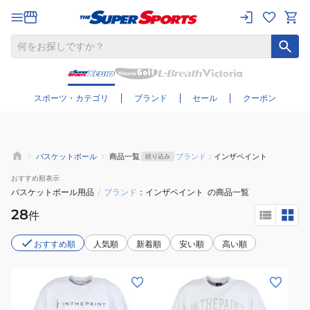
さらに絞り込む
スポーツ・カテゴリ
ブランド
セール
クーポン
バスケットボール
商品一覧
ブランド：
インザペイント
絞り込み
おすすめ
順表示
バスケットボール用品
/
ブランド
インザペイント
の商品一覧
28
件
おすすめ順
人気順
新着順
安い順
高い順
(メ
(メ
ン
ン