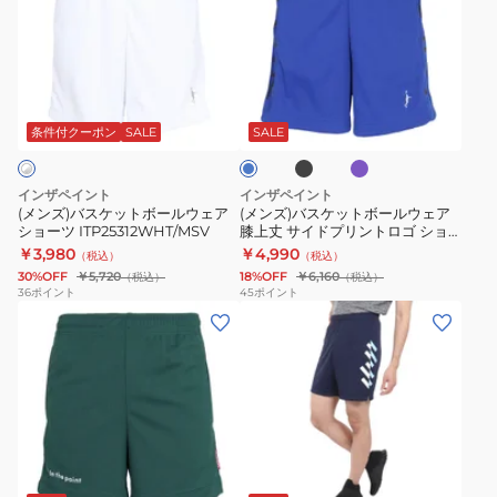
バ
バ
ェ
ェ
ス
ス
ア
ア
ケ
ケ
シ
ア
ブ
パ
ロ
ッ
ッ
ョ
ー
ラ
ー
イ
ッ
プ
ト
ト
ー
チ
ヤ
条件付クーポン
SALE
SALE
ク
ル
ル
ボ
ボ
ツ
ロ
ブ
ー
ー
ITP24431OLV
ゴ
ル
インザペイント
インザペイント
ー
ル
ル
長
(メンズ)バスケットボールウェア
(メンズ)バスケットボールウェア
ショーツ ITP25312WHT/MSV
膝上丈 サイドプリントロゴ ショ
ウ
ウ
袖
ーツ ITP25438
￥3,980
￥4,990
（税込）
（税込）
ェ
ェ
シ
30%OFF
￥5,720
18%OFF
￥6,160
（税込）
（税込）
ア
ア
ャ
36
ポイント
45
ポイント
(メ
(メ
シ
膝
ツ
ン
ン
ョ
上
ITP25434
ズ)
ズ)
ー
丈
バ
バ
ツ
サ
ス
ス
ITP25312WHT/MSV
イ
ケ
ケ
ド
グ
ブ
ネ
ッ
ッ
プ
リ
ラ
イ