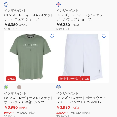
バ
バ
ョ
ス
ス
ー
インザペイント
インザペイント
ケ
ケ
ツ
(メンズ、レディース)バスケット
(メンズ、レディース)バスケット
ボールウェア ショーツ
ボールウェア ショーツ
ッ
ッ
ITP25403
ITP24431WHT
ITP24431BPK
￥6,380
￥6,380
（税込）
（税込）
ト
ト
58
ポイント
58
ポイント
ボ
ボ
(メ
(メ
ー
ー
ン
ン
ル
ル
ズ、
ズ)
ウ
ウ
レ
バ
ェ
ェ
デ
ス
ア
ア
ィ
ケ
ベ
ア
シ
シ
ー
ッ
イ
ョ
ョ
ス)
ト
ス
SALE
条件付クーポン
SALE
ー
ー
グ
バ
ボ
レ
ツ
ツ
ス
ー
ー
インザペイント
インザペイント
ITP24431WHT
ITP24431BPK
ケ
ル
(メンズ、レディース)バスケット
(メンズ)バスケットボールウェア
ボールウェア 半袖Tシャツ
ショートパンツ ITP25312ICG
ッ
ウ
ITP25421
￥3,980
￥3,980
（税込）
（税込）
ト
ェ
9%OFF
￥4,400
30%OFF
￥5,720
（税込）
（税込）
ボ
ア
36
ポイント
36
ポイント