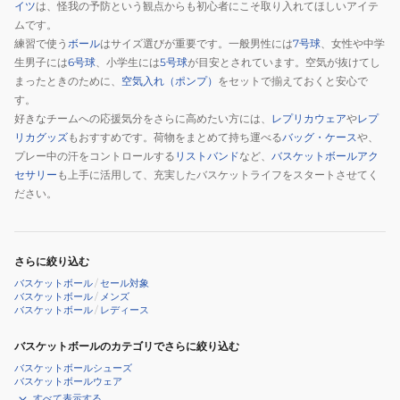
イツ
は、怪我の予防という観点からも初心者にこそ取り入れてほしいアイテ
ムです。
練習で使う
ボール
はサイズ選びが重要です。一般男性には
7号球
、女性や中学
生男子には
6号球
、小学生には
5号球
が目安とされています。空気が抜けてし
まったときのために、
空気入れ（ポンプ）
をセットで揃えておくと安心で
す。
好きなチームへの応援気分をさらに高めたい方には、
レプリカウェア
や
レプ
リカグッズ
もおすすめです。荷物をまとめて持ち運べる
バッグ・ケース
や、
プレー中の汗をコントロールする
リストバンド
など、
バスケットボールアク
セサリー
も上手に活用して、充実したバスケットライフをスタートさせてく
ださい。
さらに絞り込む
バスケットボール
/
セール対象
バスケットボール
/
メンズ
バスケットボール
/
レディース
バスケットボールのカテゴリでさらに絞り込む
バスケットボールシューズ
バスケットボールウェア
すべて表示する