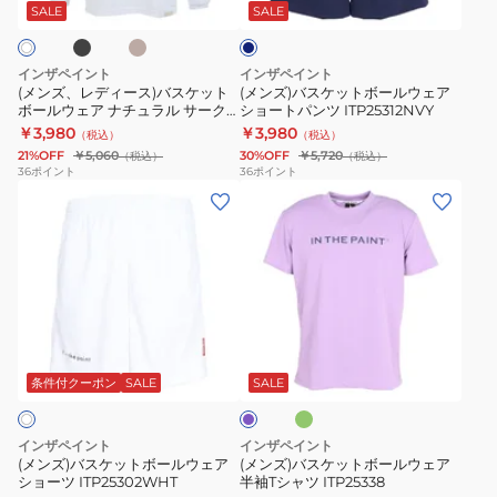
ジ
ス)
ト
T
イ
ビ
SALE
SALE
ュ
ー
バ
ボ
シ
エ
ス
ー
ャ
ッ
インザペイント
インザペイント
ケ
ル
ツ
ト
(メンズ、レディース)バスケット
(メンズ)バスケットボールウェア
ボールウェア ナチュラル サーク
ショートパンツ ITP25312NVY
ッ
ウ
ITP25401
ラ
ルカモ 長袖シャツ ITP25422
￥3,980
￥3,980
（税込）
（税込）
ト
ェ
グ
21%OFF
￥5,060
30%OFF
￥5,720
（税込）
（税込）
ボ
ア
ジ
36
ポイント
36
ポイント
(メ
(メ
ー
シ
ュ
ン
ン
ル
ョ
ア
ズ)
ズ)
ウ
ー
リ
バ
バ
ェ
ト
ー
ス
ス
ア
パ
T
ケ
ケ
ナ
ン
シ
ミ
ラ
ッ
ッ
チ
ツ
ャ
ン
イ
ト
ト
ト
ュ
ITP25312NVY
ツ
ラ
条件付クーポン
SALE
SALE
ッ
ボ
ボ
ラ
ITP25412
ク
ー
ー
ル
インザペイント
インザペイント
ル
ル
サ
(メンズ)バスケットボールウェア
(メンズ)バスケットボールウェア
ショーツ ITP25302WHT
半袖Tシャツ ITP25338
ウ
ウ
ー