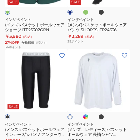
ー
ッ
ト
ト
リ
ビ
SALE
SALE
ン
ク
ー
ボ
ボ
ン
ー
ー
ト
インザペイント
インザペイント
ル
ル
ロ
(メンズ)バスケットボールウェア
(メンズ)バスケットボールウェア
ショーツ ITP25302GRN
パンツ SHORTS ITP24336
ウ
ウ
ゴ
￥3,980
￥3,289
（税込）
（税込）
ェ
ェ
シ
29
ポイント
27%OFF
￥5,500
（税込）
ア
ア
ョ
36
ポイント
(メ
(メ
シ
パ
ー
ン
ン
ョ
ン
ツ
ズ)
ズ、
ー
ツ
ITP25438
バ
レ
ツ
SHORTS
ス
デ
ITP25302GRN
ITP24336
ケ
ィ
イ
ブ
ホ
ッ
ー
ン
ラ
ワ
デ
ッ
ト
ス)
SALE
イ
ィ
ク
ト
ボ
バ
ゴ
ー
ス
ブ
インザペイント
インザペイント
ル
ル
ケ
(メンズ)バスケットボールウェア
(メンズ、レディース)バスケット
ー
インナー 3/4パンツ アンダーウェ
ボールウェア 長袖シャツ
ウ
ッ
ア ITP19340/BLK
ITP25402