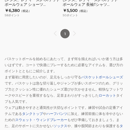
長
ボールウェア ショーツ
ボールウェア 長袖Tシャツ
ッ
ッ
ITP24431BGR
ITP24404WHT
￥6,380
￥5,500
袖
（税込）
（税込）
ト
ト
58
ポイント
50
ポイント
シ
ボ
ボ
ャ
ー
ー
ツ
ル
ル
1
ITP25406
ウ
ウ
ェ
ェ
ア
ア
バスケットボールを始めるにあたって、まず何を揃えればいいか迷う方は多
シ
長
いはずです。コートで快適にプレーするために必要なアイテムを、選び方の
ョ
袖
ポイントとともにご紹介します。
ー
T
まず最初に用意したいのが、足元をしっかり守る
バスケットボールシューズ
ツ
シ
です。バスケットは急な切り返しやジャンプが多いスポーツのため、グリッ
ITP24431BGR
ャ
プ力とクッション性に優れたシューズ選びが欠かせません。軽快なフットワ
ークやスピードを重視するなら、足首まわりがすっきりした
ローカット
タイ
ツ
プも人気です。
ITP24404WHT
ウェアは動きやすさと通気性が大切なポイントです。練習や試合の定番アイ
テムである
タンクトップ
や
ハーフパンツ
に加え、練習前後に体を冷やさない
ための
スウェット・ウィンドブレーカー
もぜひ準備しておきましょう。ま
た、足のサポートに欠かせない
ソックス
や、膝や股関節まわりを保護する
タ