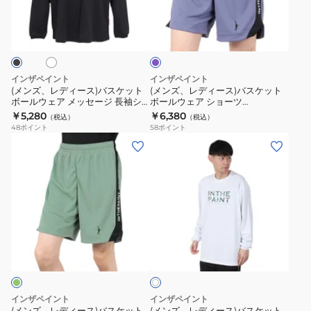
ア
3/4
ィ
ィ
ホ
パ
半
パ
ー
ー
ー
袖
ン
ス)
ス)
プ
T
ツ
ル
バ
バ
シ
ITP19340BLK
ス
ス
インザペイント
インザペイント
ャ
速
ケ
ケ
(メンズ、レディース)バスケット
(メンズ、レディース)バスケット
ツ
乾
ボールウェア メッセージ 長袖シ
ボールウェア ショーツ
ッ
ッ
ャツ ITP25406
ITP24431BBL
￥5,280
￥6,380
ITP24362BLK/CHA
（税込）
（税込）
ト
ト
48
ポイント
58
ポイント
速
ボ
ボ
(メ
(メ
乾
ー
ー
ン
ン
ル
ル
ズ、
ズ、
ウ
ウ
レ
レ
ェ
ェ
デ
デ
ア
ア
ィ
ィ
ホ
メ
シ
ー
ー
ワ
ッ
ョ
ス)
ス)
イ
セ
ー
ト
バ
バ
ー
ツ
ス
ス
インザペイント
インザペイント
ジ
ITP24431BBL
ケ
ケ
(メンズ、レディース)バスケット
(メンズ、レディース)バスケット