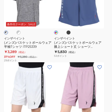
ス
ス
ア
ITP25312MNT
ケ
ケ
半
ブ
グ
イ
ッ
ッ
袖
ラ
ン
ッ
ト
ト
T
デ
条件付クーポン
SALE
ク
ィ
ボ
ボ
シ
ゴ
ー
ー
ャ
ブ
インザペイント
インザペイント
ル
ル
ル
ツ
(メンズ)バスケットボールウェア
(メンズ)バスケットボールウェア
ー
半袖Tシャツ ITP25339
膝上ショート丈 ショーツ
ウ
ウ
ITP24362BLK/WHT
ITP25403
￥3,289
￥5,830
（税込）
（税込）
ェ
ェ
速
53
ポイント
37%OFF
￥5,280
（税込）
ア
ア
乾
29
ポイント
(メ
(メ
半
膝
ン
ン
袖
上
ズ、
ズ、
T
シ
レ
レ
シ
ョ
デ
デ
ャ
ー
ィ
ィ
ツ
ト
ピ
ー
ー
ITP25339
丈
ン
ス)
ス)
シ
ク