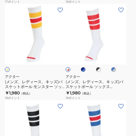
17
ポイント
18
ポイント
ド
ケ
(メ
(メ
ク
ッ
ン
ン
ラ
ト
ズ、
ズ、
シ
ボ
レ
レ
ッ
ー
デ
デ
ク
ル
ィ
ィ
ネ
ブ
ブ
ホ
MID
モ
ー
ー
イ
ラ
ル
ワ
125-
ン
ス、
ス、
ビ
ッ
ー
イ
ー
ク
×
034021
ス
ト
キ
キ
×
×
グ
×
OR
タ
ッ
ッ
ブ
ホ
レ
レ
アクター
アクター
ー
ル
ワ
ー
ズ)
ズ)
ッ
(メンズ、レディース、キッズ)バ
(メンズ、レディース、キッズ)バ
ー
イ
ド
ソ
スケットボール モンスター ソッ
スケットボール ソックス
バ
バ
ト
クス 224-043021 YL
MONSTER SOCKS 224-007021
￥1,980
￥1,980
ッ
（税込）
（税込）
ス
ス
18
ポイント
18
ポイント
ク
ケ
ケ
(メ
(メ
ス
ッ
ッ
ン
ン
224-
ト
ト
ズ、
ズ、
043021
ボ
ボ
レ
レ
WHBL
ー
ー
デ
デ