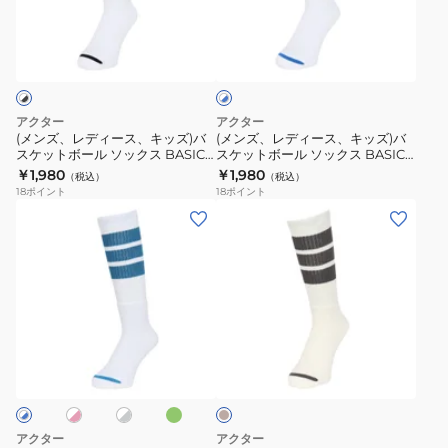
ル
ル
ィ
ィ
ホ
モ
ソ
ー
ー
ワ
ン
ッ
ス、
ス、
イ
ス
ク
ト
キ
キ
×
タ
ス
ッ
ッ
ブ
アクター
アクター
ー
MONSTER
ズ)
ズ)
ル
(メンズ、レディース、キッズ)バ
(メンズ、レディース、キッズ)バ
ー
ソ
SOCKS
スケットボール ソックス BASIC
スケットボール ソックス BASIC
バ
バ
MONSTER SOCKS 524-003021
MONSTER SOCKS 524-004021
￥1,980
￥1,980
ッ
224-
（税込）
（税込）
ス
ス
WHBK
WHBL
18
ポイント
18
ポイント
ク
007021
ケ
ケ
(メ
(メ
ス
ッ
ッ
ン
ン
224-
ト
ト
ズ、
ズ、
043021
ボ
ボ
レ
レ
YL
ー
ー
デ
デ
ル
ル
ィ
ィ
オ
ホ
ホ
キ
ソ
ソ
ー
ー
リ
ワ
ナ
ッ
ッ
ー
ス)
ス、
イ
リ
ブ
ト
ク
ク
バ
キ
ス
ス
ス
ッ
アクター
アクター
BASIC
BASIC