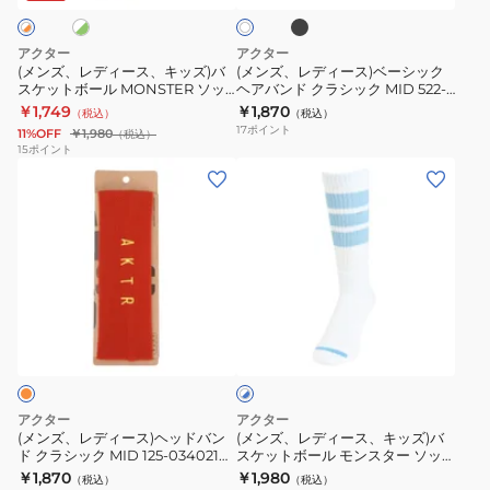
ク
ク
ト
キ
ベ
1
ッ
ー
アクター
アクター
個
ズ)
シ
(メンズ、レディース、キッズ)バ
(メンズ、レディース)ベーシック
入
スケットボール MONSTER ソッ
ヘアバンド クラシック MID 522-
バ
ッ
クス 125-013021
016021
￥1,749
￥1,870
り
（税込）
（税込）
ス
ク
17
ポイント
11%OFF
￥1,980
（税込）
225-
ケ
ヘ
15
ポイント
018021
(メ
(メ
ッ
ア
RD
ン
ン
ト
バ
ズ、
ズ、
ボ
ン
レ
レ
ー
ド
デ
デ
ル
ク
ィ
ィ
MONSTER
ラ
ホ
ー
ー
ソ
シ
ワ
ス)
ス、
ッ
ッ
イ
ト
ヘ
キ
ク
ク
×
ッ
ッ
ス
MID
ブ
アクター
アクター
ド
ズ)
ル
125-
522-
(メンズ、レディース)ヘッドバン
(メンズ、レディース、キッズ)バ
ー
ド クラシック MID 125-034021
スケットボール モンスター ソッ
バ
バ
013021
016021
OR
クス 224-043021 WHBL
￥1,870
￥1,980
（税込）
（税込）
ン
ス