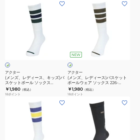
(メ
(メ
WHOL
ッ
ッ
ン
ン
ト
ト
ズ、
ズ、
ボ
ボ
レ
レ
ー
ー
デ
デ
ル
ル
ィ
ィ
ホ
ソ
ソ
ー
ー
ワ
ッ
ッ
ス、
ス)
NEW
イ
ク
ク
ト
キ
バ
×
ス
ス
ッ
ス
グ
アクター
アクター
MONSTER
MONSTER
ズ)
ケ
リ
(メンズ、レディース、キッズ)バ
(メンズ、レディース)バスケット
ー
225-
225-
スケットボール ソックス
ボールウェア ソックス 226-
バ
ッ
ン
MONSTER 225-106021 モンスタ
048021 WHOL
￥1,980
￥1,980
106021
106021
（税込）
（税込）
ス
ト
ー ソックス WHGR
18
ポイント
18
ポイント
モ
モ
ケ
ボ
(メ
(メ
ン
ン
ッ
ー
ン
ン
ス
ス
ト
ル
ズ、
ズ)
タ
タ
ボ
ウ
レ
バ
ー
ー
ー
ェ
デ
ス
ソ
ソ
ル
ア
ィ
ケ