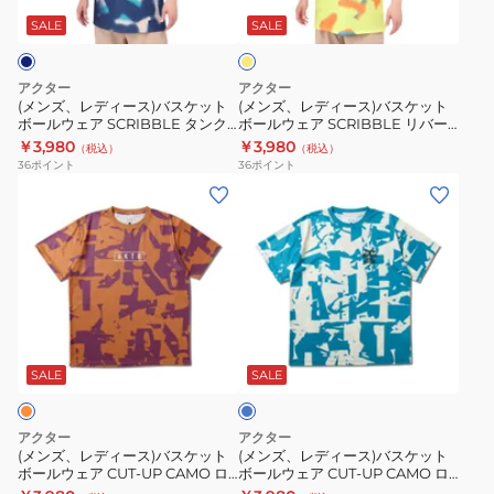
エ
ケ
ャ
ス)
ス)
ロ
SALE
SALE
ッ
ツ
ー
バ
バ
ト
124-
ス
ス
アクター
アクター
ボ
012005
ケ
ケ
(メンズ、レディース)バスケット
(メンズ、レディース)バスケット
ー
ボールウェア SCRIBBLE タンク
ボールウェア SCRIBBLE リバー
ッ
ッ
トップ 124-013001 NV 速乾
シブル タンクトップ 124-014001
￥3,980
￥3,980
ル
（税込）
（税込）
ト
ト
YL 速乾
36
ポイント
36
ポイント
コ
ボ
ボ
(メ
(メ
ー
ー
ー
ン
ン
ト
ル
ル
ズ、
ズ、
126-
ウ
ウ
レ
レ
019021
ェ
ェ
デ
デ
YE
ア
ア
ィ
ィ
ブ
SCRIBBLE
SCRIBBLE
ー
ー
ル
タ
リ
ス)
ス)
ー
SALE
SALE
ン
バ
バ
バ
ク
ー
ス
ス
アクター
アクター
ト
シ
ケ
ケ
(メンズ、レディース)バスケット
(メンズ、レディース)バスケット
ッ
ブ
ボールウェア CUT-UP CAMO ロ
ボールウェア CUT-UP CAMO ロ
ッ
ッ
ゴ スポーツ Tシャツ 125-024005
ーカル ルーズフィット SP Tシャ