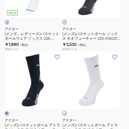
ッ
ッ
ダ
ソ
ソ
ー
ッ
ー
ク
ク
ッ
ッ
ス)
ト
ク
NEW
ス
ス
ク
ク
グ
バ
ボ
レ
GYBK
WHBU
ス
ス
ス
ー
ー
アクター
アクター
MONSTER
226-
ケ
ル
(メンズ、レディース)バスケット
(メンズ)バスケットボール ソック
225-
048021
ボールウェア ソックス 226-
ス ネオフューチャー 225-016021
ッ
ソ
048021 WHVL
GY
￥1,980
￥2,530
106021
WHOL
（税込）
（税込）
ト
ッ
18
ポイント
23
ポイント
モ
ボ
ク
(メ
(メ
ン
ー
ス
ン
ン
ス
ル
ネ
ズ)
ズ)
タ
ウ
オ
バ
バ
ー
ェ
フ
ス
ス
ソ
ア
ュ
ケ
ケ
ッ
ホ
ソ
ー
ッ
ッ
ワ
ク
ッ
チ
ト
ト
イ
ス
ク
ャ
ト
ボ
ボ
WHGR
×
ス
ー
ー
ー
グ
アクター
アクター
226-
225-
ル
ル
リ
(メンズ)バスケットボール アトラ
(メンズ)バスケットボール アトラ