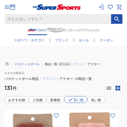
さらに絞り込む
スポーツ・カテゴリ
ブランド
セール
クーポン
バスケットボール
商品一覧
ブランド：
アクター
絞り込み
おすすめ
順表示
バスケットボール用品
/
ブランド
アクター
の商品一覧
131
件
おすすめ順
人気順
新着順
安い順
高い順
(メ
(メ
ン
ン