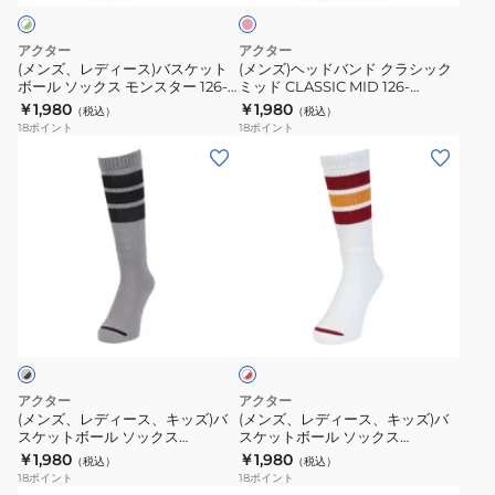
ク
ク
バ
ド
ス
ス
ス
ク
アクター
アクター
モ
モ
ケ
ラ
(メンズ、レディース)バスケット
(メンズ)ヘッドバンド クラシック
ン
ン
ボール ソックス モンスター 126-
ミッド CLASSIC MID 126-
ッ
シ
018021-WHOL
041021-PK
￥1,980
￥1,980
ス
ス
（税込）
（税込）
ト
ッ
18
ポイント
18
ポイント
タ
タ
ボ
ク
(メ
(メ
ー
ー
ー
ミ
ン
ン
126-
126-
ル
ッ
ズ、
ズ、
018021-
018021-
ソ
ド
レ
レ
SAWH
WHBL
ッ
CLASSIC
デ
デ
ク
MID
ィ
ィ
ホ
ス
126-
ー
ー
ワ
モ
041021-
ス、
ス、
イ
ン
PK
ト
キ
キ
×
ス
ッ
ッ
レ
アクター
アクター
タ
ズ)
ズ)
ッ
(メンズ、レディース、キッズ)バ
(メンズ、レディース、キッズ)バ
ド
ー
スケットボール ソックス
スケットボール ソックス
バ
バ
MONSTER 225-106021 モンスタ
MONSTER 225-106021 モンスタ
￥1,980
￥1,980
126-
（税込）
（税込）
ス
ス
ー ソックス GYBK
ー ソックス WHBU
18
ポイント
18
ポイント
018021-
ケ
ケ