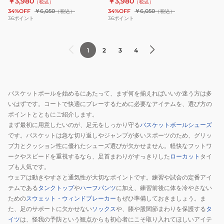
￥3,980
￥3,980
プ
ル
（税込）
（税込）
ト
ト
OR
ツ 125-025005 BL
34%OFF
￥6,050
34%OFF
￥6,050
（税込）
（税込）
124-
タ
ボ
ボ
36
ポイント
36
ポイント
013001
ン
ー
ー
NV
ク
ル
ル
速
ト
1
2
3
4
ウ
ウ
乾
ッ
ェ
ェ
プ
ア
ア
124-
CUT-
CUT-
バスケットボールを始めるにあたって、まず何を揃えればいいか迷う方は多
014001
UP
UP
いはずです。コートで快適にプレーするために必要なアイテムを、選び方の
YL
CAMO
CAMO
ポイントとともにご紹介します。
速
ロ
ロ
まず最初に用意したいのが、足元をしっかり守る
バスケットボールシューズ
乾
です。バスケットは急な切り返しやジャンプが多いスポーツのため、グリッ
ゴ
ー
プ力とクッション性に優れたシューズ選びが欠かせません。軽快なフットワ
ス
カ
ークやスピードを重視するなら、足首まわりがすっきりした
ローカット
タイ
ポ
ル
プも人気です。
ー
ル
ウェアは動きやすさと通気性が大切なポイントです。練習や試合の定番アイ
ツ
ー
テムである
タンクトップ
や
ハーフパンツ
に加え、練習前後に体を冷やさない
T
ズ
ための
スウェット・ウィンドブレーカー
もぜひ準備しておきましょう。ま
シ
フ
た、足のサポートに欠かせない
ソックス
や、膝や股関節まわりを保護する
タ
イツ
は、怪我の予防という観点からも初心者にこそ取り入れてほしいアイテ
ャ
ィ