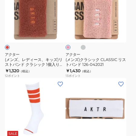
ズ、
ズ)
レ
ク
デ
ラ
ィ
シ
ア
ピ
ー
ッ
イ
ン
ス
ス、
ク
ク
グ
キ
CLASSIC
レ
ッ
リ
ー
アクター
アクター
ズ)
ス
(メンズ、レディース、キッズ)リ
(メンズ)クラシック CLASSIC リス
ストバンド クラシック 1個入り
トバンド 126-042021
リ
ト
225-018021 RD
￥1,320
￥1,430
（税込）
（税込）
ス
バ
12
ポイント
13
ポイント
ト
ン
(メ
(メ
バ
ド
ン
ン
ン
126-
ズ、
ズ、
ド
042021
レ
レ
ク
デ
デ
ラ
ィ
ィ
ブ
ホ
ホ
シ
ー
ー
ラ
ワ
ッ
ッ
ス、
ス)
SALE
イ