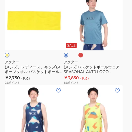
ツ
ツ
ン
ン
BL
タ
タ
ズ、
ズ)
オ
オ
レ
バ
ル
ル
デ
ス
バ
バ
ィ
ケ
バ
マ
ス
ス
ー
ッ
ー
リ
ケ
ケ
ガ
ス、
ト
ー
SALE
ン
ッ
ッ
ン
キ
ボ
デ
ブ
ト
ト
ッ
ー
ィ
ル
アクター
アクター
ボ
ボ
ー
ズ)
ル
(メンズ、レディース、キッズ)ス
(メンズ)バスケットボールウェア
ー
ー
ポーツタオル バスケットボールコ
SEASONAL AKTR LOGO
ス
ウ
ート 126-019021 YE
SPORTS Tシャツ 124-012005
￥2,750
￥3,850
ル
ル
（税込）
（税込）
ポ
ェ
25
ポイント
35
ポイント
コ
コ
ー
ア
(メ
(メ
ー
ー
ツ
SEASONAL
ン
ン
ト
ト
タ
AKTR
ズ、
ズ、
126-
126-
オ
LOGO
レ
レ
019021
019021
ル
SPORTS
デ
デ
GR
WH
バ
T
ィ
ィ
イ
ス
シ
ー
ー