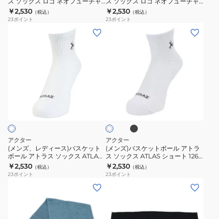
ー
048021
016021
ス ソックス ロゴ ネオフューチャ
ス ソックス ロゴ ネオフューチャ
ア
ア
ン
ー 126-039021 NVPK
ー 126-039021 WHGR
￥2,530
￥2,530
WHVL
GY
（税込）
（税込）
ト
ト
23
ポイント
23
ポイント
ラ
ラ
(メ
(メ
ス
ス
ン
ン
ソ
ソ
ズ、
ズ)
ッ
ッ
レ
バ
ク
ク
デ
ス
ス
ス
ィ
ケ
ブ
ホ
ロ
ロ
ー
ッ
ラ
ワ
ゴ
ゴ
ッ
ス)
ト
イ
ク
ネ
ネ
ト
バ
ボ
オ
オ
ス
ー
アクター
アクター
フ
フ
ケ
ル
(メンズ、レディース)バスケット
(メンズ)バスケットボール アトラ
ュ
ュ
ボール アトラス ソックス ATLAS
ス ソックス ATLAS ショート 126-
ッ
ア
ショート 126-040021 WH
040021
￥2,530
￥2,530
ー
ー
（税込）
（税込）
ト
ト
23
ポイント
23
ポイント
チ
チ
ボ
ラ
(メ
(メ
ャ
ャ
ー
ス
ン
ン
ー
ー
ル
ソ
ズ、
ズ、
126-
126-
ア
ッ